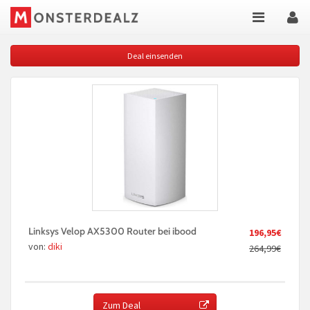
Deal einsenden
Linksys Velop AX5300 Router bei ibood
196,95€
von:
diki
264,99€
Zum Deal