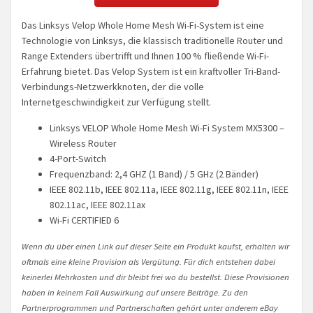
Das Linksys Velop Whole Home Mesh Wi-Fi-System ist eine
Technologie von Linksys, die klassisch traditionelle Router und
Range Extenders übertrifft und Ihnen 100 % fließende Wi-Fi-
Erfahrung bietet. Das Velop System ist ein kraftvoller Tri-Band-
Verbindungs-Netzwerkknoten, der die volle
Internetgeschwindigkeit zur Verfügung stellt.
Linksys VELOP Whole Home Mesh Wi-Fi System MX5300 –
Wireless Router
4-Port-Switch
Frequenzband: 2,4 GHZ (1 Band) / 5 GHz (2 Bänder)
IEEE 802.11b, IEEE 802.11a, IEEE 802.11g, IEEE 802.11n, IEEE
802.11ac, IEEE 802.11ax
Wi-Fi CERTIFIED 6
Wenn du über einen Link auf dieser Seite ein Produkt kaufst, erhalten wir
oftmals eine kleine Provision als Vergütung. Für dich entstehen dabei
keinerlei Mehrkosten und dir bleibt frei wo du bestellst. Diese Provisionen
haben in keinem Fall Auswirkung auf unsere Beiträge. Zu den
Partnerprogrammen und Partnerschaften gehört unter anderem eBay