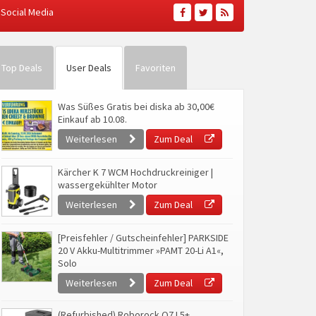
Social Media
Top Deals
User Deals
Favoriten
Was Süßes Gratis bei diska ab 30,00€
Einkauf ab 10.08.
Weiterlesen
Zum Deal
Kärcher K 7 WCM Hochdruckreiniger |
wassergekühlter Motor
Weiterlesen
Zum Deal
[Preisfehler / Gutscheinfehler] PARKSIDE
20 V Akku-Multitrimmer »PAMT 20-Li A1«,
Solo
Weiterlesen
Zum Deal
(Refurbished) Roborock Q7 L5+