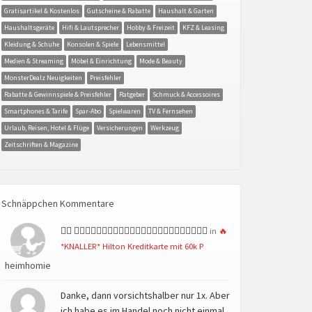
Gratisartikel & Kostenlos
Gutscheine & Rabatte
Haushalt & Garten
Haushaltsgeräte
Hifi & Lautsprecher
Hobby & Freizeit
KFZ & Leasing
Kleidung & Schuhe
Konsolen & Spiele
Lebensmittel
Medien & Streaming
Möbel & Einrichtung
Mode & Beauty
MonsterDealz Neuigkeiten
Preisfehler
Rabatte & Gewinnspiele & Preisfehler
Ratgeber
Schmuck & Accessoires
Smartphones & Tarife
Spar-Abo
Spielwaren
TV & Fernsehen
Urlaub, Reisen, Hotel & Flüge
Versicherungen
Werkzeug
Zeitschriften & Magazine
Schnäppchen Kommentare
👍🏻 👍🏻👍🏻👍🏻👍🏻👍🏻👍🏻👍🏻👍🏻👍🏻👍🏻👍🏻👍🏻
in
🔥
*KNALLER* Hilton Kreditkarte mit 60k P
heimhomie
Danke, dann vorsichtshalber nur 1x. Aber
ich habe es im Handel noch nicht einmal