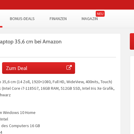
BONUS-DEALS
FINANZEN
MAGAZIN
Laptop 35,6 cm bei Amazon
Zum Deal
 35,6 cm (14 Zoll, 1920×1080, Full HD, WideView, 400nits, Touch)
(Intel Core i7-1185G7, 16GB RAM, 512GB SSD, Intel Iris Xe Grafik,
chwarz
em Windows 10 Home
Intel
 des Computers 16 GB
 4