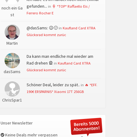
gefunden...
in
🍦 *TOP* Raffaello Eis /
noch ein Ga
Ferrero Rocher E
st
@dasSams: 😉🙂
in
Kaufland Card XTRA
Glücksrad kommt zurüc
Martin
Da kann man endliche mal wieder am
Rad drehen 🎡
in
Kaufland Card XTRA
Glücksrad kommt zurüc
dasSams
Schöner Deal, leider zu spät..
in
🔥 *EFF.
190€ ERSPARNIS* Xiaomi 17T 256GB
ChrisSpar1
Unser Newsletter
Keine Deals mehr verpassen