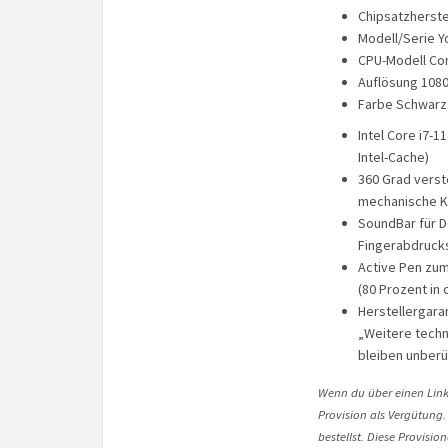
Chipsatzherstel
Modell/Serie Y
CPU-Modell Cor
Auflösung 108
Farbe Schwarz
Intel Core i7-1
Intel-Cache)
360 Grad verst
mechanische 
SoundBar für 
Fingerabdrucks
Active Pen zum
(80 Prozent in c
Herstellergara
„Weitere techn
bleiben unberü
Wenn du über einen Link 
Provision als Vergütung.
bestellst. Diese Provisi