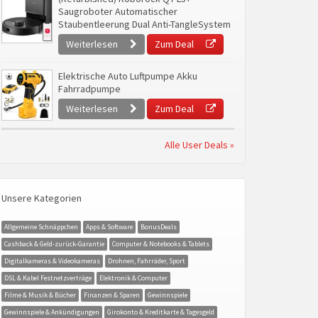
Saugroboter Automatischer
Staubentleerung Dual Anti-TangleSystem
Weiterlesen
Zum Deal
Elektrische Auto Luftpumpe Akku
Fahrradpumpe
Weiterlesen
Zum Deal
Alle User Deals »
Unsere Kategorien
Allgemeine Schnäppchen
Apps & Software
BonusDeals
Cashback & Geld-zurück-Garantie
Computer & Notebooks & Tablets
Digitalkameras & Videokameras
Drohnen, Fahrräder, Sport
DSL & Kabel Festnetzverträge
Elektronik & Computer
Filme & Musik & Bücher
Finanzen & Sparen
Gewinnspiele
Gewinnspiele & Ankündigungen
Girokonto & Kreditkarte & Tagesgeld