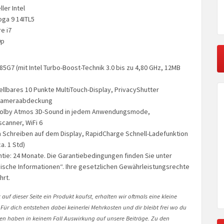
ler Intel
oga 9 14ITL5
e i7
0p
185G7 (mit Intel Turbo-Boost-Technik 3.0 bis zu 4,80 GHz, 12MB
ellbares 10 Punkte MultiTouch-Display, PrivacyShutter
Kameraabdeckung
Dolby Atmos 3D-Sound in jedem Anwendungsmode,
canner, WiFi 6
 Schreiben auf dem Display, RapidCharge Schnell-Ladefunktion
a. 1 Std)
ntie: 24 Monate. Die Garantiebedingungen finden Sie unter
ische Informationen“. Ihre gesetzlichen Gewährleistungsrechte
hrt.
auf dieser Seite ein Produkt kaufst, erhalten wir oftmals eine kleine
 Für dich entstehen dabei keinerlei Mehrkosten und dir bleibt frei wo du
onen haben in keinem Fall Auswirkung auf unsere Beiträge. Zu den