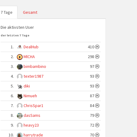
7 Tage
Gesamt
Die aktivsten User
der letzten 7 Tage
1.
DealHub
410
2.
MlCHA
298
3.
bimbambino
97
4.
texter1987
93
5.
diki
93
6.
Nimueh
87
7.
ChrisSpar1
84
8.
dasSams
79
9.
heavy23
72
10.
harrytrade
70