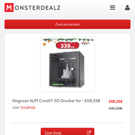
Deal einsenden
Kingroon KLP1 CoreXY 3D Drucker für ~308,35€
308,35€
von:
DealHub
345,00€
Zum Deal