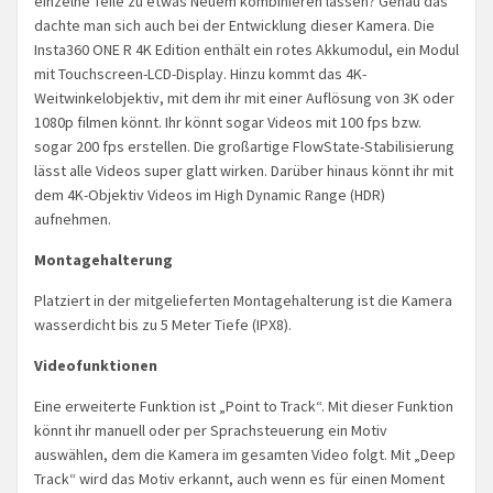
einzelne Teile zu etwas Neuem kombinieren lassen? Genau das
dachte man sich auch bei der Entwicklung dieser Kamera. Die
Insta360 ONE R 4K Edition enthält ein rotes Akkumodul, ein Modul
mit Touchscreen-LCD-Display. Hinzu kommt das 4K-
Weitwinkelobjektiv, mit dem ihr mit einer Auflösung von 3K oder
1080p filmen könnt. Ihr könnt sogar Videos mit 100 fps bzw.
sogar 200 fps erstellen. Die großartige FlowState-Stabilisierung
lässt alle Videos super glatt wirken. Darüber hinaus könnt ihr mit
dem 4K-Objektiv Videos im High Dynamic Range (HDR)
aufnehmen.
Montagehalterung
Platziert in der mitgelieferten Montagehalterung ist die Kamera
wasserdicht bis zu 5 Meter Tiefe (IPX8).
Videofunktionen
Eine erweiterte Funktion ist „Point to Track“. Mit dieser Funktion
könnt ihr manuell oder per Sprachsteuerung ein Motiv
auswählen, dem die Kamera im gesamten Video folgt. Mit „Deep
Track“ wird das Motiv erkannt, auch wenn es für einen Moment