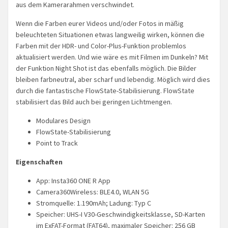
aus dem Kamerarahmen verschwindet.
Wenn die Farben eurer Videos und/oder Fotos in mäßig
beleuchteten Situationen etwas langweilig wirken, können die
Farben mit der HDR- und Color-Plus-Funktion problemlos
aktualisiert werden. Und wie wäre es mit Filmen im Dunkeln? Mit
der Funktion Night Shot ist das ebenfalls möglich. Die Bilder
bleiben farbneutral, aber scharf und lebendig. Möglich wird dies
durch die fantastische FlowState-Stabilisierung. FlowState
stabilisiert das Bild auch bei geringen Lichtmengen.
Modulares Design
FlowState-Stabilisierung
Point to Track
Eigenschaften
App: Insta360 ONE R App
Camera360Wireless: BLE4.0, WLAN 5G
Stromquelle: 1.190mAh; Ladung: Typ C
Speicher: UHS-I V30-Geschwindigkeitsklasse, SD-Karten
im ExFAT-Format (FAT64), maximaler Speicher: 256 GB