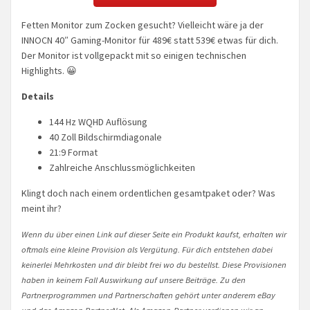
Fetten Monitor zum Zocken gesucht? Vielleicht wäre ja der
INNOCN 40″ Gaming-Monitor für 489€ statt 539€ etwas für dich.
Der Monitor ist vollgepackt mit so einigen technischen
Highlights. 😀
Details
144 Hz WQHD Auflösung
40 Zoll Bildschirmdiagonale
21:9 Format
Zahlreiche Anschlussmöglichkeiten
Klingt doch nach einem ordentlichen gesamtpaket oder? Was
meint ihr?
Wenn du über einen Link auf dieser Seite ein Produkt kaufst, erhalten wir
oftmals eine kleine Provision als Vergütung. Für dich entstehen dabei
keinerlei Mehrkosten und dir bleibt frei wo du bestellst. Diese Provisionen
haben in keinem Fall Auswirkung auf unsere Beiträge. Zu den
Partnerprogrammen und Partnerschaften gehört unter anderem eBay
und das Amazon PartnerNet. Als Amazon-Partner verdienen wir an