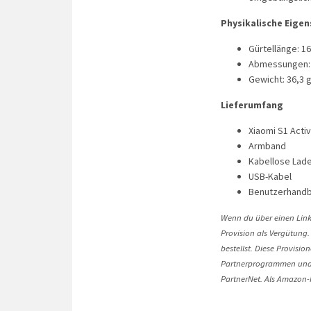
Physikalische Eigen
Gürtellänge: 1
Abmessungen: 1
Gewicht: 36,3 
Lieferumfang
Xiaomi S1 Acti
Armband
Kabellose Lade
USB-Kabel
Benutzerhand
Wenn du über einen Link 
Provision als Vergütung.
bestellst. Diese Provisi
Partnerprogrammen und 
PartnerNet. Als Amazon-P