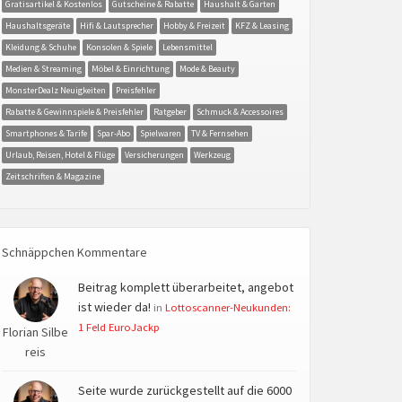
Gratisartikel & Kostenlos
Gutscheine & Rabatte
Haushalt & Garten
Haushaltsgeräte
Hifi & Lautsprecher
Hobby & Freizeit
KFZ & Leasing
Kleidung & Schuhe
Konsolen & Spiele
Lebensmittel
Medien & Streaming
Möbel & Einrichtung
Mode & Beauty
MonsterDealz Neuigkeiten
Preisfehler
Rabatte & Gewinnspiele & Preisfehler
Ratgeber
Schmuck & Accessoires
Smartphones & Tarife
Spar-Abo
Spielwaren
TV & Fernsehen
Urlaub, Reisen, Hotel & Flüge
Versicherungen
Werkzeug
Zeitschriften & Magazine
Schnäppchen Kommentare
Beitrag komplett überarbeitet, angebot
ist wieder da!
in
Lottoscanner-Neukunden:
1 Feld EuroJackp
Florian Silbe
reis
Seite wurde zurückgestellt auf die 6000