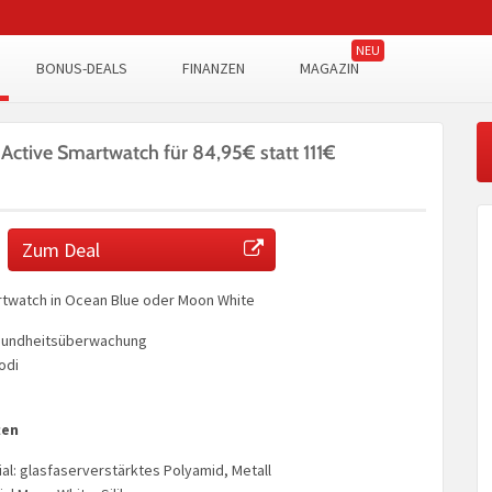
BONUS-DEALS
FINANZEN
MAGAZIN
 Active Smartwatch für 84,95€ statt 111€
Zum Deal
rtwatch in Ocean Blue oder Moon White
sundheitsüberwachung
odi
ten
l: glasfaserverstärktes Polyamid, Metall