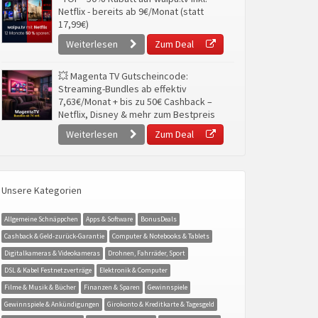
Netflix - bereits ab 9€/Monat (statt
17,99€)
Weiterlesen
Zum Deal
💥 Magenta TV Gutscheincode:
Streaming-Bundles ab effektiv
7,63€/Monat + bis zu 50€ Cashback –
Netflix, Disney & mehr zum Bestpreis
Weiterlesen
Zum Deal
Unsere Kategorien
Allgemeine Schnäppchen
Apps & Software
BonusDeals
Cashback & Geld-zurück-Garantie
Computer & Notebooks & Tablets
Digitalkameras & Videokameras
Drohnen, Fahrräder, Sport
DSL & Kabel Festnetzverträge
Elektronik & Computer
Filme & Musik & Bücher
Finanzen & Sparen
Gewinnspiele
Gewinnspiele & Ankündigungen
Girokonto & Kreditkarte & Tagesgeld