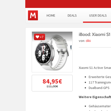
HOME
DEALS
USER DEALS
iBood: Xiaomi S1
+7
von:
diki
Xiaomi S1 Active Sma
Erweiterte Ge
84,95€
117 Trainingsm
111,00€
Dualband-GPS
Weitere Eigenschaf
Gehäusemateria