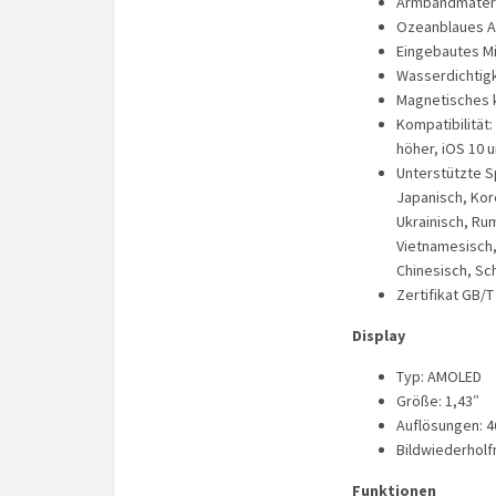
Armbandmateria
Ozeanblaues A
Eingebautes M
Wasserdichtigk
Magnetisches 
Kompatibilität:
höher, iOS 10 
Unterstützte Sp
Japanisch, Kore
Ukrainisch, Rum
Vietnamesisch, 
Chinesisch, Sc
Zertifikat GB/
Display
Typ: AMOLED
Größe: 1,43″
Auflösungen: 4
Bildwiederholf
Funktionen