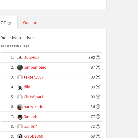
7 Tage
Gesamt
Die aktivsten User
der letzten 7 Tage
1.
DealHub
390
2.
bimbambino
97
3.
texter1987
93
4.
diki
93
5.
ChrisSpar1
90
6.
harrytrade
84
7.
Nimueh
77
8.
ban687
72
9.
krabbs360
68