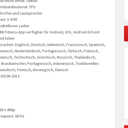
l Moon White: Silikon
rmbandmaterial: TPU
ikrofon und Lautsprecher
eit: 5 ATM
kabelloses Laden
 Mi Fitness-App verfügbar für Android, iOS, Android 6.0 und
und höher
rachen: Englisch, Deutsch, Italienisch, Französisch, Spanisch,
anisch, Niederländisch, Portugiesisch, Türkisch, Polnisch,
änisch, Tschechisch, Griechisch, Russisch, Thailändisch,
Brasilianisches Portugiesisch, Indonesisch, Traditionelles
hwedisch, Finnisch, Norwegisch, Dänisch
T 30106-2013
66 x 466p
requenz: 60 Hz