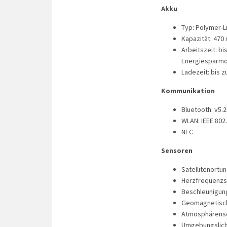
Akku
Typ: Polymer-L
Kapazität: 470
Arbeitszeit: b
Energiesparmo
Ladezeit: bis 
Kommunikation
Bluetooth: v5.2
WLAN: IEEE 802
NFC
Sensoren
Satellitenortu
Herzfrequenzse
Beschleunigun
Geomagnetisc
Atmosphärens
Umgebungslic