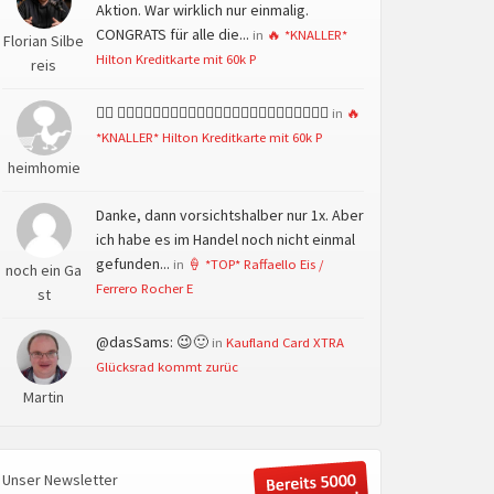
Aktion. War wirklich nur einmalig.
CONGRATS für alle die...
in
🔥 *KNALLER*
Florian Silbe
Hilton Kreditkarte mit 60k P
reis
👍🏻 👍🏻👍🏻👍🏻👍🏻👍🏻👍🏻👍🏻👍🏻👍🏻👍🏻👍🏻👍🏻
in
🔥
*KNALLER* Hilton Kreditkarte mit 60k P
heimhomie
Danke, dann vorsichtshalber nur 1x. Aber
ich habe es im Handel noch nicht einmal
gefunden...
in
🍦 *TOP* Raffaello Eis /
noch ein Ga
Ferrero Rocher E
st
@dasSams: 😉🙂
in
Kaufland Card XTRA
Glücksrad kommt zurüc
Martin
Unser Newsletter