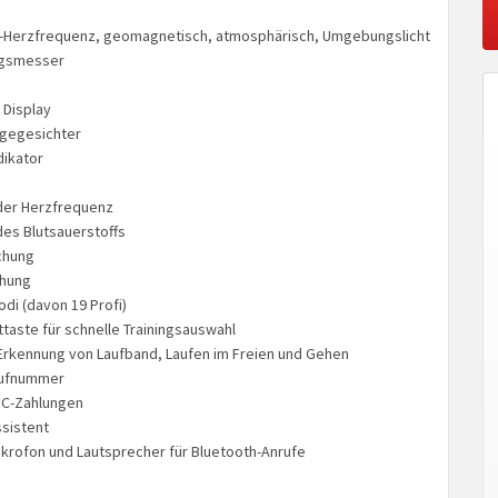
-Herzfrequenz, geomagnetisch, atmosphärisch, Umgebungslicht
ngsmesser
 Display
igegesichter
dikator
er Herzfrequenz
es Blutsauerstoffs
chung
chung
di (davon 19 Profi)
ttaste für schnelle Trainingsauswahl
rkennung von Laufband, Laufen im Freien und Gehen
rufnummer
FC-Zahlungen
sistent
krofon und Lautsprecher für Bluetooth-Anrufe