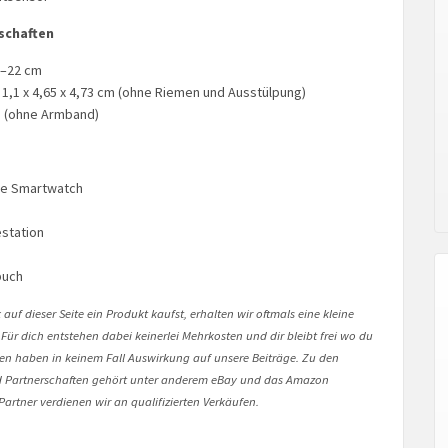
schaften
6–22 cm
,1 x 4,65 x 4,73 cm (ohne Riemen und Ausstülpung)
g (ohne Armband)
ve Smartwatch
station
buch
auf dieser Seite ein Produkt kaufst, erhalten wir oftmals eine kleine
 Für dich entstehen dabei keinerlei Mehrkosten und dir bleibt frei wo du
onen haben in keinem Fall Auswirkung auf unsere Beiträge. Zu den
Partnerschaften gehört unter anderem eBay und das Amazon
artner verdienen wir an qualifizierten Verkäufen.