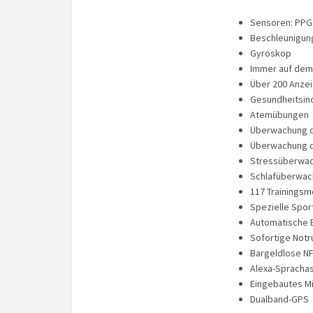
Sensoren: PPG
Beschleunigu
Gyroskop
Immer auf dem
Über 200 Anze
Gesundheitsin
Atemübungen
Überwachung d
Überwachung d
Stressüberwa
Schlafüberwa
117 Trainingsmo
Spezielle Spor
Automatische E
Sofortige Not
Bargeldlose N
Alexa-Sprachas
Eingebautes Mi
Dualband-GPS