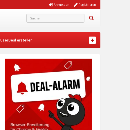
Anmelden
Registrieren
UserDeal erstellen