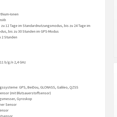
ithium-Ionen
 mAh
is zu 12 Tage im Standardnutzungsmodus, bis zu 24 Tage im
dus, bis zu 30 Stunden im GPS-Modus
zu 2 Stunden
.11 b/g/n 2,4 GHz
ngssysteme: GPS, BeiDou, GLONASS, Galileo, QZSS
nsor (mit Blutsauerstoffsensor)
gsmesser, Gyroskop
her Sensor
ensor
htsensor