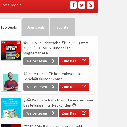
Social Media
Top Deals
User Deals
Favoriten
⚽ BILDplus Jahresabo für 19,99€ (statt
79,99€) + GRATIS Bundesliga-
Magnettabelle!
Weiterlesen
Zum Deal
😎 200€ Bonus für kostenloses Tide
Geschäftskundenkonto
Weiterlesen
Zum Deal
⏰🍔 Wolt: 20€ Rabatt auf die ersten zwei
Bestellungen für Neukunden 😍
Weiterlesen
Zum Deal
*TOP* 50% Rabatt auf waipu.tv inkl.