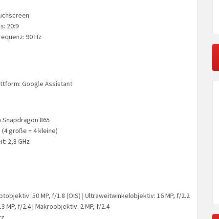
ouchscreen
s: 20:9
requenz: 90 Hz
ttform: Google Assistant
 Snapdragon 865
 (4 große + 4 kleine)
t: 2,8 GHz
tobjektiv: 50 MP, f/1.8 (OIS) | Ultraweitwinkelobjektiv: 16 MP, f/2.2
13 MP, f/2.4 | Makroobjektiv: 2 MP, f/2.4
tz