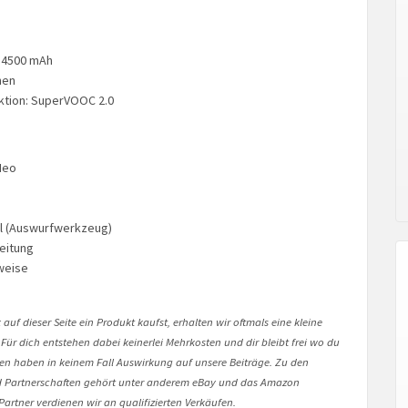
: 4500 mAh
nen
ktion: SuperVOOC 2.0
Neo
ol (Auswurfwerkzeug)
leitung
weise
auf dieser Seite ein Produkt kaufst, erhalten wir oftmals eine kleine
 Für dich entstehen dabei keinerlei Mehrkosten und dir bleibt frei wo du
onen haben in keinem Fall Auswirkung auf unsere Beiträge. Zu den
Partnerschaften gehört unter anderem eBay und das Amazon
artner verdienen wir an qualifizierten Verkäufen.