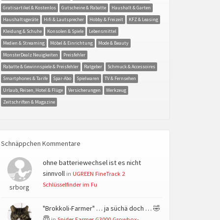
Gratisartikel & Kostenlos
Gutscheine & Rabatte
Haushalt & Garten
Haushaltsgeräte
Hifi & Lautsprecher
Hobby & Freizeit
KFZ & Leasing
Kleidung & Schuhe
Konsolen & Spiele
Lebensmittel
Medien & Streaming
Möbel & Einrichtung
Mode & Beauty
MonsterDealz Neuigkeiten
Preisfehler
Rabatte & Gewinnspiele & Preisfehler
Ratgeber
Schmuck & Accessoires
Smartphones & Tarife
Spar-Abo
Spielwaren
TV & Fernsehen
Urlaub, Reisen, Hotel & Flüge
Versicherungen
Werkzeug
Zeitschriften & Magazine
Schnäppchen Kommentare
ohne batteriewechsel ist es nicht
sinnvoll
in
UGREEN FineTrack 2
Schlüsselfinder im Fu
srborg
"Brokkoli-Farmer" … ja süchä doch … 🤣
😇
in
Spider Farmer G3000 Growbox-