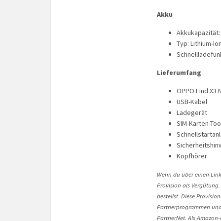
Akku
Akkukapazität
Typ: Lithium-Io
Schnellladefun
Lieferumfang
OPPO Find X3 
USB-Kabel
Ladegerät
SIM-Karten-To
Schnellstartan
Sicherheitshin
Kopfhörer
Wenn du über einen Link 
Provision als Vergütung.
bestellst. Diese Provisi
Partnerprogrammen und 
PartnerNet. Als Amazon-P