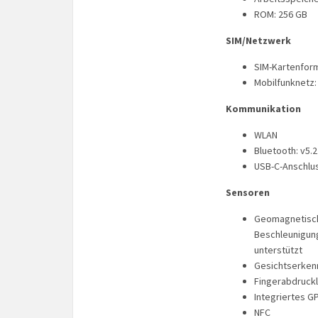
ROM: 256 GB
SIM/Netzwerk
SIM-Kartenform
Mobilfunknetz:
Kommunikation
WLAN
Bluetooth: v5.2
USB-C-Anschlu
Sensoren
Geomagnetisch
Beschleunigung
unterstützt
Gesichtserken
Fingerabdruck
Integriertes G
NFC