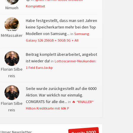
Komplettset
Nimueh
Habe festgestellt, dass man seit Jahren
keine Speicherkarten mehr bei den Top
Modellen von Samsung...
in
Samsung
MrMassaker
Galaxy S26 256GB + 50GB 5G + All
Beitrag komplett überarbeitet, angebot
ist wieder da!
in
Lottoscanner-Neukunden:
1 Feld EuroJackp
Florian Silbe
reis
Seite wurde zurückgestellt auf die 6000
Aktion. War wirklich nur einmalig.
CONGRATS für alle die...
in
🔥 *KNALLER*
Florian Silbe
Hilton Kreditkarte mit 60k P
reis
Unser Newsletter