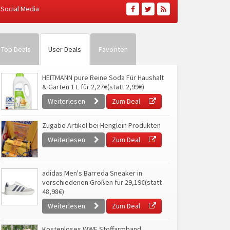
Social Media
Top Deals
User Deals
Favoriten
HEITMANN pure Reine Soda Für Haushalt
& Garten 1 L für 2,27€(statt 2,99€)
Weiterlesen
Zum Deal
Zugabe Artikel bei Henglein Produkten
Weiterlesen
Zum Deal
adidas Men's Barreda Sneaker in
verschiedenen Größen für 29,19€(statt
48,98€)
Weiterlesen
Zum Deal
Kostenloses WWF Stoffarmband