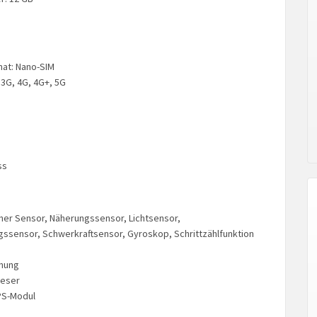
at: Nano-SIM
 3G, 4G, 4G+, 5G
ss
er Sensor, Näherungssensor, Lichtsensor,
ssensor, Schwerkraftsensor, Gyroskop, Schrittzählfunktion
nung
leser
PS-Modul