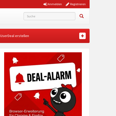
Anmelden
Registrieren
UserDeal erstellen