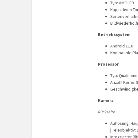
Typ: AMOLED
Kapazitiven T
Seitenverhältni
Bildwiederholf
Betriebssystem
Android 11.0
Kompatible Pla
Prozessor
Typ: Qualcomm
Anzahl Kerne: 8
Geschwindigkei
Kamera
Rückseite
Auflösung: Haup
| Teleobjektiv: 
Integrierter Bli