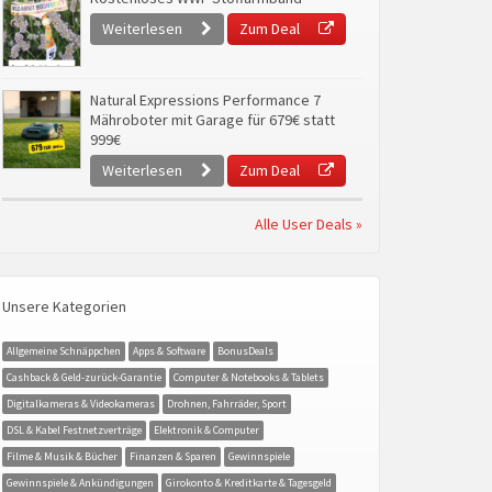
Weiterlesen
Zum Deal
Natural Expressions Performance 7
Mähroboter mit Garage für 679€ statt
999€
Weiterlesen
Zum Deal
Alle User Deals »
Unsere Kategorien
Allgemeine Schnäppchen
Apps & Software
BonusDeals
Cashback & Geld-zurück-Garantie
Computer & Notebooks & Tablets
Digitalkameras & Videokameras
Drohnen, Fahrräder, Sport
DSL & Kabel Festnetzverträge
Elektronik & Computer
Filme & Musik & Bücher
Finanzen & Sparen
Gewinnspiele
Gewinnspiele & Ankündigungen
Girokonto & Kreditkarte & Tagesgeld