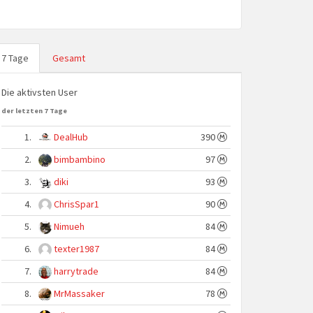
7 Tage
Gesamt
Die aktivsten User
der letzten 7 Tage
1.
DealHub
390
2.
bimbambino
97
3.
diki
93
4.
ChrisSpar1
90
5.
Nimueh
84
6.
texter1987
84
7.
harrytrade
84
8.
MrMassaker
78