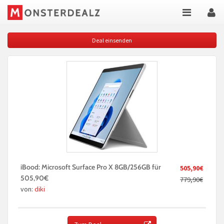
Deal einsenden
iBood: Microsoft Surface Pro X 8GB/256GB für
505,90€
505,90€
779,90€
von:
diki