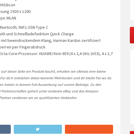
HiSilicon
ösung 1920 x 1200
Type WLAN
Bluetooth; WiFi; USB-Type C
Ah und Schnellladefunktion Quick Charge
 mit beeindruckendem Klang, Harman Kardon zertifiziert
perren per Fingerabdruck
Octa-Core-Prozessor: HUAWEI Kirin 659 (4 x 2,4 GHz (A53), 4 x 1,7
auf dieser Seite ein Produkt kaufst, erhalten wir oftmals eine kleine
 Für dich entstehen dabei keinerlei Mehrkosten und dir bleibt frei wo du
onen haben in keinem Fall Auswirkung auf unsere Beiträge. Zu den
Partnerschaften gehört unter anderem eBay und das Amazon
artner verdienen wir an qualifizierten Verkäufen.