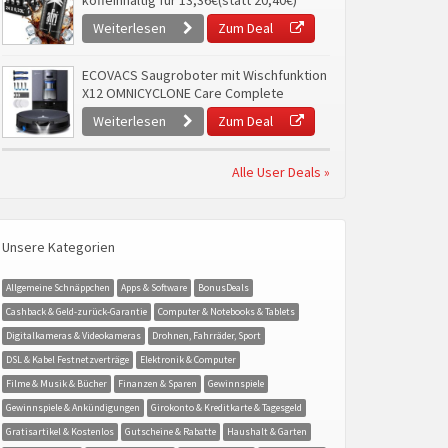
koffeinhaltig für 13,36€(statt 20,40€)
Weiterlesen
Zum Deal
ECOVACS Saugroboter mit Wischfunktion
X12 OMNICYCLONE Care Complete
Weiterlesen
Zum Deal
Alle User Deals »
Unsere Kategorien
Allgemeine Schnäppchen
Apps & Software
BonusDeals
Cashback & Geld-zurück-Garantie
Computer & Notebooks & Tablets
Digitalkameras & Videokameras
Drohnen, Fahrräder, Sport
DSL & Kabel Festnetzverträge
Elektronik & Computer
Filme & Musik & Bücher
Finanzen & Sparen
Gewinnspiele
Gewinnspiele & Ankündigungen
Girokonto & Kreditkarte & Tagesgeld
Gratisartikel & Kostenlos
Gutscheine & Rabatte
Haushalt & Garten