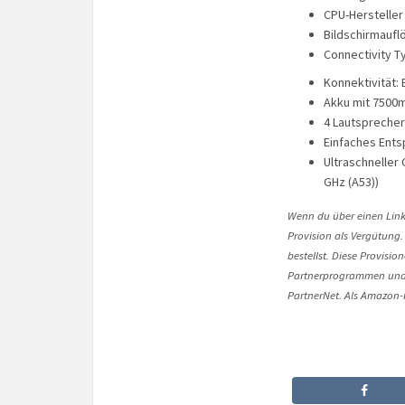
CPU-Hersteller 
Bildschirmaufl
Connectivity 
Konnektivität: 
Akku mit 7500m
4 Lautsprecher
Einfaches Ents
Ultraschneller 
GHz (A53))
Wenn du über einen Link 
Provision als Vergütung.
bestellst. Diese Provisi
Partnerprogrammen und 
PartnerNet. Als Amazon-P