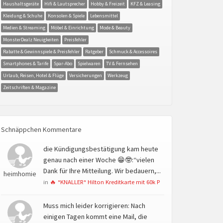
Haushaltsgeräte
Hifi & Lautsprecher
Hobby & Freizeit
KFZ & Leasing
Kleidung & Schuhe
Konsolen & Spiele
Lebensmittel
Medien & Streaming
Möbel & Einrichtung
Mode & Beauty
MonsterDealz Neuigkeiten
Preisfehler
Rabatte & Gewinnspiele & Preisfehler
Ratgeber
Schmuck & Accessoires
Smartphones & Tarife
Spar-Abo
Spielwaren
TV & Fernsehen
Urlaub, Reisen, Hotel & Flüge
Versicherungen
Werkzeug
Zeitschriften & Magazine
Schnäppchen Kommentare
die Kündigungsbestätigung kam heute
genau nach einer Woche 😁🤓:“vielen
Dank für Ihre Mitteilung. Wir bedauern,...
heimhomie
in
🔥 *KNALLER* Hilton Kreditkarte mit 60k P
Muss mich leider korrigieren: Nach
einigen Tagen kommt eine Mail, die