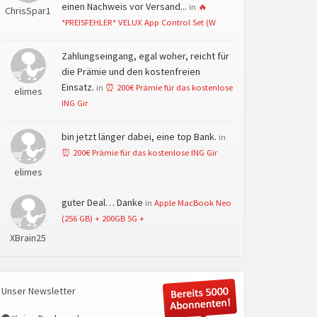
einen Nachweis vor Versand...
in
🔥
ChrisSpar1
*PREISFEHLER* VELUX App Control Set (W
Zahlungseingang, egal woher, reicht für
die Prämie und den kostenfreien
Einsatz.
in
⏰ 200€ Prämie für das kostenlose
elimes
ING Gir
bin jetzt länger dabei, eine top Bank.
in
⏰ 200€ Prämie für das kostenlose ING Gir
elimes
guter Deal… Danke
in
Apple MacBook Neo
(256 GB) + 200GB 5G +
XBrain25
Unser Newsletter