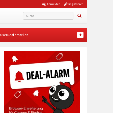
Anmelden
Registrieren
UserDeal erstellen