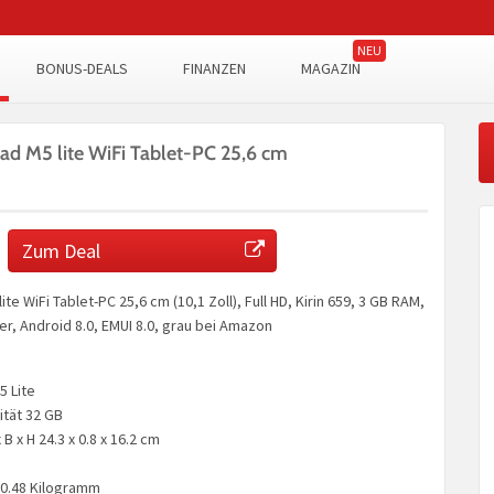
BONUS-DEALS
FINANZEN
MAGAZIN
 M5 lite WiFi Tablet-PC 25,6 cm
Zum Deal
e WiFi Tablet-PC 25,6 cm (10,1 Zoll), Full HD, Kirin 659, 3 GB RAM,
er, Android 8.0, EMUI 8.0, grau bei Amazon
5 Lite
tät 32 GB
B x H 24.3 x 0.8 x 16.2 cm
 0.48 Kilogramm