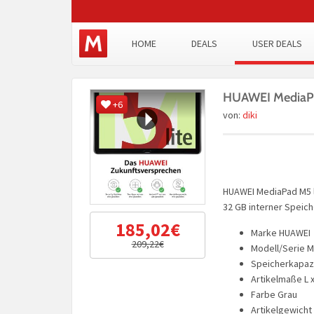
HOME
DEALS
USER DEALS
HUAWEI MediaPad
+6
von:
diki
HUAWEI MediaPad M5 lit
32 GB interner Speich
185,02€
Marke HUAWEI
209,22€
Modell/Serie M
Speicherkapazi
Artikelmaße L x 
Farbe Grau
Artikelgewicht