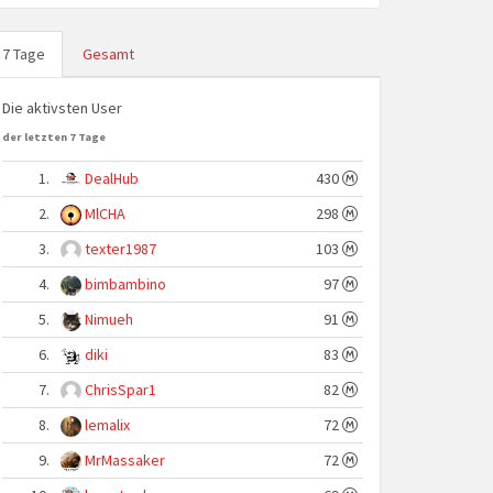
7 Tage
Gesamt
Die aktivsten User
der letzten 7 Tage
1.
DealHub
430
2.
MlCHA
298
3.
texter1987
103
4.
bimbambino
97
5.
Nimueh
91
6.
diki
83
7.
ChrisSpar1
82
8.
lemalix
72
9.
MrMassaker
72