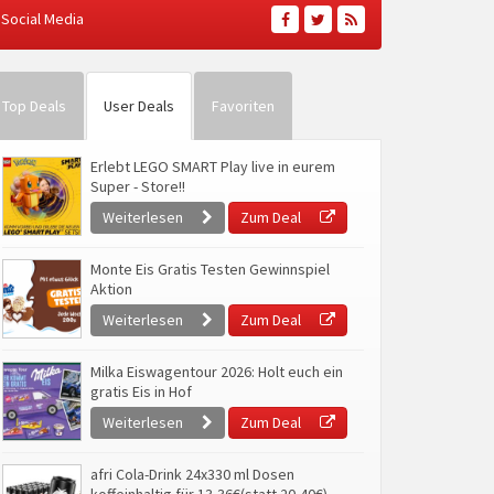
Social Media
Top Deals
User Deals
Favoriten
Erlebt LEGO SMART Play live in eurem
Super - Store!!
Weiterlesen
Zum Deal
Monte Eis Gratis Testen Gewinnspiel
Aktion
Weiterlesen
Zum Deal
Milka Eiswagentour 2026: Holt euch ein
gratis Eis in Hof
Weiterlesen
Zum Deal
afri Cola-Drink 24x330 ml Dosen