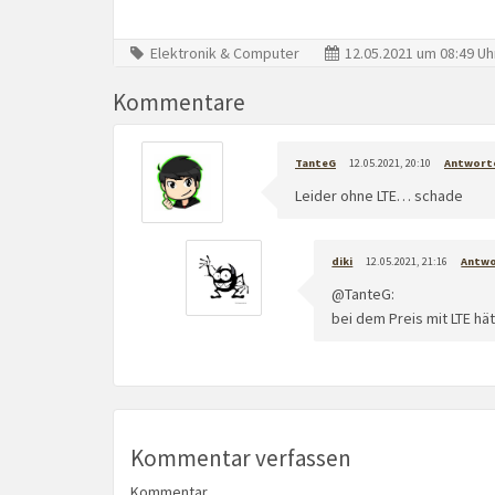
Elektronik & Computer
12.05.2021 um 08:49 Uh
Kommentare
TanteG
12.05.2021, 20:10
Antwort
Leider ohne LTE… schade
diki
12.05.2021, 21:16
Antw
@TanteG:
bei dem Preis mit LTE hä
Kommentar verfassen
Kommentar