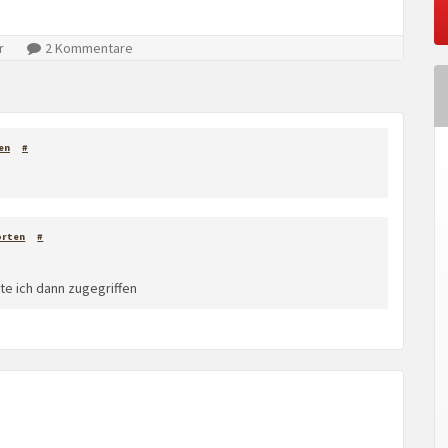
r
2 Kommentare
en
#
orten
#
tte ich dann zugegriffen