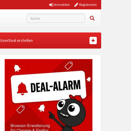
Anmelden
Registrieren
UserDeal erstellen