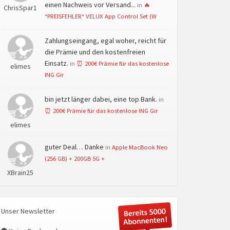
einen Nachweis vor Versand...
in
🔥
ChrisSpar1
*PREISFEHLER* VELUX App Control Set (W
Zahlungseingang, egal woher, reicht für
die Prämie und den kostenfreien
Einsatz.
in
⏰ 200€ Prämie für das kostenlose
elimes
ING Gir
bin jetzt länger dabei, eine top Bank.
in
⏰ 200€ Prämie für das kostenlose ING Gir
elimes
guter Deal… Danke
in
Apple MacBook Neo
(256 GB) + 200GB 5G +
XBrain25
Unser Newsletter