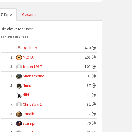
7 Tage
Gesamt
Die aktivsten User
der letzten 7 Tage
1.
DealHub
420
2.
MlCHA
298
3.
texter1987
103
4.
bimbambino
97
5.
Nimueh
87
6.
diki
83
7.
ChrisSpar1
82
8.
lemalix
72
9.
scampi
70