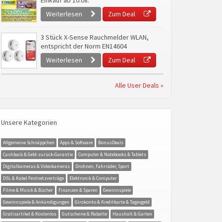
Einkauf ab 10.08.
Weiterlesen
Zum Deal
3 Stück X-Sense Rauchmelder WLAN,
entspricht der Norm EN14604
Weiterlesen
Zum Deal
Alle User Deals »
Unsere Kategorien
Allgemeine Schnäppchen
Apps & Software
BonusDeals
Cashback & Geld-zurück-Garantie
Computer & Notebooks & Tablets
Digitalkameras & Videokameras
Drohnen, Fahrräder, Sport
DSL & Kabel Festnetzverträge
Elektronik & Computer
Filme & Musik & Bücher
Finanzen & Sparen
Gewinnspiele
Gewinnspiele & Ankündigungen
Girokonto & Kreditkarte & Tagesgeld
Gratisartikel & Kostenlos
Gutscheine & Rabatte
Haushalt & Garten