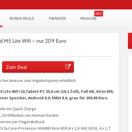
BONUS-DEALS
FINANZEN
MAGAZIN
 M5 Lite Wifi – nur 209 Euro
Zum Deal
r bei Amazon zum Angebotspreis erhältlich:
ite WiFi 10,Tablet-PC 25,6 cm (10,1 Zoll), Full HD, Kirin 659,
ner Speicher, Android 8.0, EMUI 8.0, grau für 209,00 Euro.
mAh mit Quick Charge
, Zertifikation von Harman Kardon
perren per Fingerabdruck
Octa-Core-Prozessor HUAWEI Kirin 659 (4 x 2,4 GHz (A53), 4 x 1,7