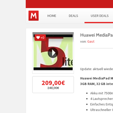
HOME
DEALS
USER DEALS
Huawei MediaPad
+0
von:
Gast
Update: aktuell wiede
Huawei MediaPad M5 L
209,00€
3GB RAM, 32 GB inter
248,00€
Akku mit 7500
4 Lautsprecher
Einfaches Ents
Ultraschneller 