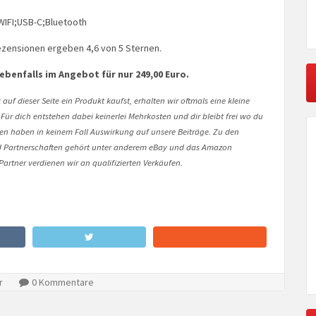
 WIFI;USB-C;Bluetooth
zensionen ergeben 4,6 von 5 Sternen.
 ebenfalls im Angebot für nur 249,00 Euro.
auf dieser Seite ein Produkt kaufst, erhalten wir oftmals eine kleine
 Für dich entstehen dabei keinerlei Mehrkosten und dir bleibt frei wo du
onen haben in keinem Fall Auswirkung auf unsere Beiträge. Zu den
Partnerschaften gehört unter anderem eBay und das Amazon
artner verdienen wir an qualifizierten Verkäufen.
r
0 Kommentare