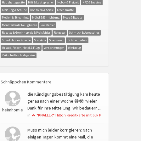
Haushaltsgeräte
Hifi & Lautsprecher
Hobby & Freizeit
KFZ & Leasing
Kleidung & Schuhe
Konsolen & Spiele
Lebensmittel
Medien & Streaming
Möbel & Einrichtung
Mode & Beauty
MonsterDealz Neuigkeiten
Preisfehler
Rabatte & Gewinnspiele & Preisfehler
Ratgeber
Schmuck & Accessoires
Smartphones & Tarife
Spar-Abo
Spielwaren
TV & Fernsehen
Urlaub, Reisen, Hotel & Flüge
Versicherungen
Werkzeug
Zeitschriften & Magazine
Schnäppchen Kommentare
die Kündigungsbestätigung kam heute
genau nach einer Woche 😁🤓:“vielen
Dank für Ihre Mitteilung. Wir bedauern,...
heimhomie
in
🔥 *KNALLER* Hilton Kreditkarte mit 60k P
Muss mich leider korrigieren: Nach
einigen Tagen kommt eine Mail, die