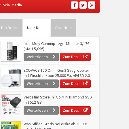
Social Media
Top Deals
User Deals
Favoriten
Liqui Moly Gummipflege 75ml für 3,17€
(statt 5,09€)
Weiterlesen
Zum Deal
ECOVACS T50 Omni Gen3 Saugroboter
mit Wischfunktion 25.000 Pa, AIVI 3D 2.0
Weiterlesen
Zum Deal
Verbatim Store ’n’ Go Mini Diamond SSD
mit 512 GB
Weiterlesen
Zum Deal
Was Süßes Gratis bei diska ab 30,00€