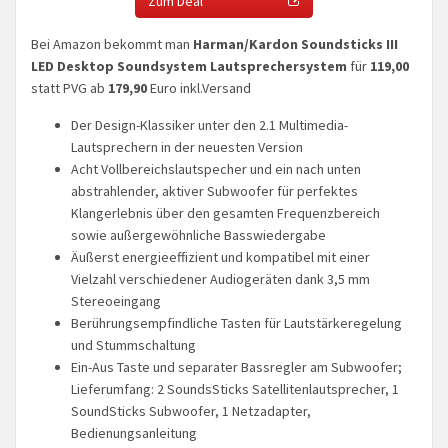
Zum Deal
Bei Amazon bekommt man
Harman/Kardon Soundsticks III
LED Desktop Soundsystem Lautsprechersystem
für
119,00
statt PVG ab
179,90
Euro inkl.Versand
Der Design-Klassiker unter den 2.1 Multimedia-
Lautsprechern in der neuesten Version
Acht Vollbereichslautspecher und ein nach unten
abstrahlender, aktiver Subwoofer für perfektes
Klangerlebnis über den gesamten Frequenzbereich
sowie außergewöhnliche Basswiedergabe
Äußerst energieeffizient und kompatibel mit einer
Vielzahl verschiedener Audiogeräten dank 3,5 mm
Stereoeingang
Berührungsempfindliche Tasten für Lautstärkeregelung
und Stummschaltung
Ein-Aus Taste und separater Bassregler am Subwoofer;
Lieferumfang: 2 SoundsSticks Satellitenlautsprecher, 1
SoundSticks Subwoofer, 1 Netzadapter,
Bedienungsanleitung