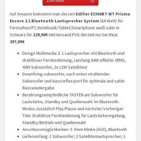
Zum Deal
Auf Amazon bekommt man derzeit
Edifier E3360BT WT Prisma
Encore 2.1 Bluetooth-Lautsprecher System
(64 Watt) für
Fernsehen/PC/Notebook/Tablet/Smartphone weiß oder in
Schwarz für
129,90€
inkl.Versand PVG derzeit nur bei Real
297,89€
Design Multimedia 2. 1 Lautsprecher mit Bluetooth und
drahtloser Fernbedienung, Leistung 64W effektiv (RMS,
40W Subwoofer, 2x 12W Satelliten)
Downfiring-subwoofer, nach unten strahlender
Subwoofer und bassreflex-port für optimale und satte
Basswiedergabe
Berührungsempfindliche TASTEN am Subwoofer für
Lautstärke, Standby und Quellenwahl. Im Bluetooth-
Modus zusätzlich Play/Pause und nächster/vorheriger
Titel. Drahtlose Fernbedienung für Lautstärkeregelung,
Standby/Betrieb und Quellenwahl
Anschlussmöglichkeiten: 3. 5mm Klinke (AUX), Bluetooth
Lieferumfang: 1 Subwoofer; 2 Satellitenlautsprecher; 1