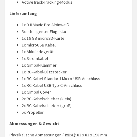
ActiveTrack-Tracking-Modus
Lieferumfang
1x DJI Mavic Pro Alpinweiß
3x intelligenter Flugakku
1x 16 GB microSD-Karte
1x microUSB Kabel
1x Akkuladegerät
1x Stromkabel
1x Gimbal-Klammer
1x RC-Kabel-Blitzstecker
1x RC-Kabel Standard-Micro-USB-Anschluss
1x RC-Kabel USB-Typ-C-Anschluss
1x Gimbal Cover
2x RC-Kabelschieber (klein)
2x RC-Kabelschieber (groß)
5x Propeller
Abmessungen & Gewicht
Physikalische Abmessungen (HxBxL): 83 x 83 x 198 mm