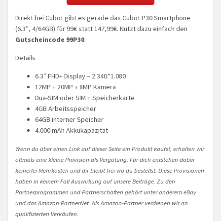
Direkt bei Cubot gibt es gerade das Cubot P30 Smartphone
(6.3″, 4/64GB) für 99€ statt 147,99€. Nutzt dazu einfach den
Gutscheincode 99P30
.
Details
6.3″ FHD+ Display – 2.340.*1.080
12MP + 20MP + 8MP Kamera
Dua-SIM oder SIM + Speicherkarte
4GB Arbeitsspeicher
64GB interner Speicher
4.000 mAh Akkukapazität
Wenn du über einen Link auf dieser Seite ein Produkt kaufst, erhalten wir
oftmals eine kleine Provision als Vergütung. Für dich entstehen dabei
keinerlei Mehrkosten und dir bleibt frei wo du bestellst. Diese Provisionen
haben in keinem Fall Auswirkung auf unsere Beiträge. Zu den
Partnerprogrammen und Partnerschaften gehört unter anderem eBay
und das Amazon PartnerNet. Als Amazon-Partner verdienen wir an
qualifizierten Verkäufen.