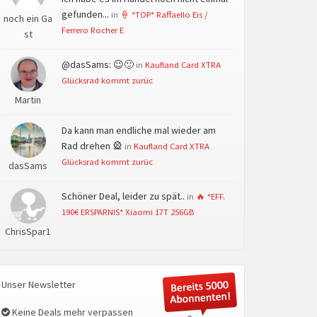
gefunden...
in
🍦 *TOP* Raffaello Eis /
noch ein Ga
Ferrero Rocher E
st
@dasSams: 😉🙂
in
Kaufland Card XTRA
Glücksrad kommt zurüc
Martin
Da kann man endliche mal wieder am
Rad drehen 🎡
in
Kaufland Card XTRA
Glücksrad kommt zurüc
dasSams
Schöner Deal, leider zu spät..
in
🔥 *EFF.
190€ ERSPARNIS* Xiaomi 17T 256GB
ChrisSpar1
Unser Newsletter
Keine Deals mehr verpassen