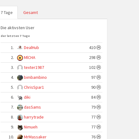
7 Tage
Gesamt
Die aktivsten User
der letzten 7 Tage
1.
DealHub
410
2.
MlCHA
298
3.
texter1987
102
4.
bimbambino
97
5.
ChrisSpar1
90
6.
diki
84
7.
dasSams
79
8.
harrytrade
77
9.
Nimueh
77
10.
MrMassaker
76