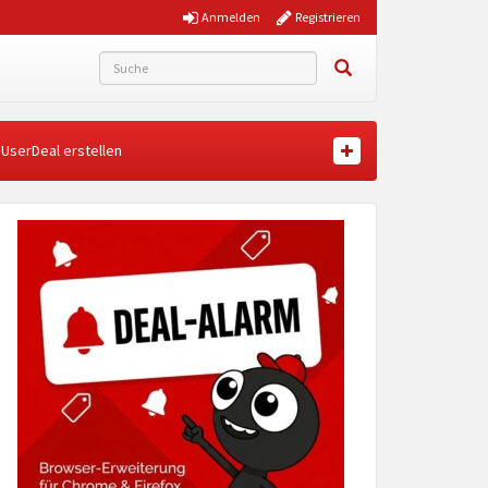
Anmelden
Registrieren
UserDeal erstellen