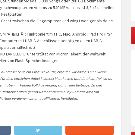
s, 50 Stunden Videos, 3.000 Songs oder 200 GB Dokumente
eschwindigkeiten von bis zu 540 MB/s – das ist 3,8 x2 schneller
n Festplatten
: Passt zwischen die Fingerspitzen und wiegt weniger als deine
PATIBILITÄT: Funktioniert mit PC, Mac, Android, iPad Pro (PS4,
Computer mit USB-A-Anschlüssen benötigen einen USB-A-
parat erhältlich ist)
D LANGLEBIG: Unterstützt von Micron, einem der weltweit
ller von Flash-Speicherlösungen
auf dieser Seite ein Produkt kaufst, erhalten wir oftmals eine kleine
 Für dich entstehen dabei keinerlei Mehrkosten und dir bleibt frei wo du
onen haben in keinem Fall Auswirkung auf unsere Beiträge. Zu den
Partnerschaften gehört unter anderem eBay und das Amazon
artner verdienen wir an qualifizierten Verkäufen.