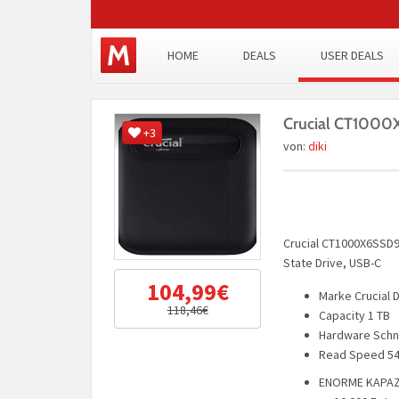
HOME
DEALS
USER DEALS
Crucial CT1000
+3
von:
diki
Crucial CT1000X6SSD9 
State Drive, USB-C
104,99€
Marke Crucial D
118,46€
Capacity 1 TB
Hardware Schni
Read Speed 54
ENORME KAPAZIT