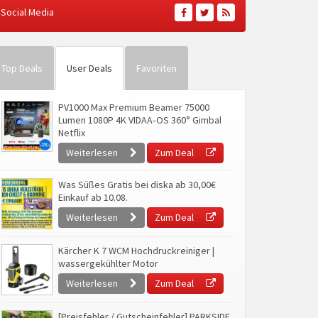
Social Media
Top Deals
User Deals
Favoriten
PV1000 Max Premium Beamer 75000
Lumen 1080P 4K VIDAA‑OS 360° Gimbal
Netflix
Weiterlesen
Zum Deal
Was Süßes Gratis bei diska ab 30,00€
Einkauf ab 10.08.
Weiterlesen
Zum Deal
Kärcher K 7 WCM Hochdruckreiniger |
wassergekühlter Motor
Weiterlesen
Zum Deal
[Preisfehler / Gutscheinfehler] PARKSIDE