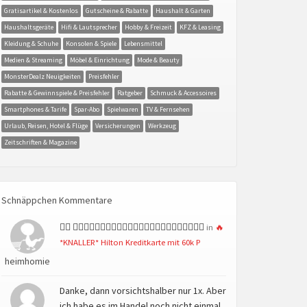
Gratisartikel & Kostenlos
Gutscheine & Rabatte
Haushalt & Garten
Haushaltsgeräte
Hifi & Lautsprecher
Hobby & Freizeit
KFZ & Leasing
Kleidung & Schuhe
Konsolen & Spiele
Lebensmittel
Medien & Streaming
Möbel & Einrichtung
Mode & Beauty
MonsterDealz Neuigkeiten
Preisfehler
Rabatte & Gewinnspiele & Preisfehler
Ratgeber
Schmuck & Accessoires
Smartphones & Tarife
Spar-Abo
Spielwaren
TV & Fernsehen
Urlaub, Reisen, Hotel & Flüge
Versicherungen
Werkzeug
Zeitschriften & Magazine
Schnäppchen Kommentare
👍🏻 👍🏻👍🏻👍🏻👍🏻👍🏻👍🏻👍🏻👍🏻👍🏻👍🏻👍🏻👍🏻
in
🔥
*KNALLER* Hilton Kreditkarte mit 60k P
heimhomie
Danke, dann vorsichtshalber nur 1x. Aber
ich habe es im Handel noch nicht einmal