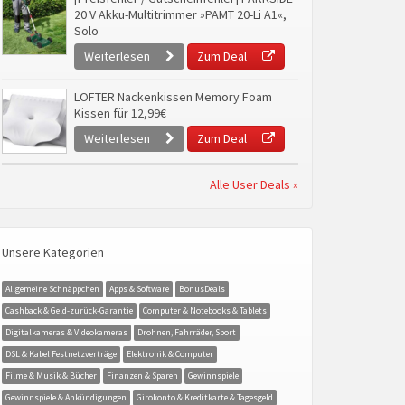
20 V Akku-Multitrimmer »PAMT 20-Li A1«,
Solo
Weiterlesen
Zum Deal
LOFTER Nackenkissen Memory Foam
Kissen für 12,99€
Weiterlesen
Zum Deal
Alle User Deals »
Unsere Kategorien
Allgemeine Schnäppchen
Apps & Software
BonusDeals
Cashback & Geld-zurück-Garantie
Computer & Notebooks & Tablets
Digitalkameras & Videokameras
Drohnen, Fahrräder, Sport
DSL & Kabel Festnetzverträge
Elektronik & Computer
Filme & Musik & Bücher
Finanzen & Sparen
Gewinnspiele
Gewinnspiele & Ankündigungen
Girokonto & Kreditkarte & Tagesgeld