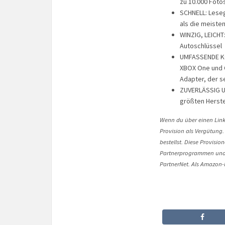
zu 10.000 Foto
SCHNELL: Leseg
als die meiste
WINZIG, LEICHT
Autoschlüssel
UMFASSENDE KOM
XBOX One und 
Adapter, der se
ZUVERLÄSSIG UN
größten Herste
Wenn du über einen Link 
Provision als Vergütung.
bestellst. Diese Provisi
Partnerprogrammen und 
PartnerNet. Als Amazon-P