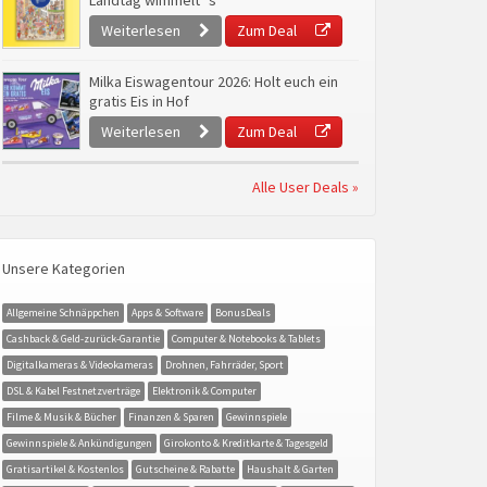
Landtag wimmelt`s
Weiterlesen
Zum Deal
Milka Eiswagentour 2026: Holt euch ein
gratis Eis in Hof
Weiterlesen
Zum Deal
Alle User Deals »
Unsere Kategorien
Allgemeine Schnäppchen
Apps & Software
BonusDeals
Cashback & Geld-zurück-Garantie
Computer & Notebooks & Tablets
Digitalkameras & Videokameras
Drohnen, Fahrräder, Sport
DSL & Kabel Festnetzverträge
Elektronik & Computer
Filme & Musik & Bücher
Finanzen & Sparen
Gewinnspiele
Gewinnspiele & Ankündigungen
Girokonto & Kreditkarte & Tagesgeld
Gratisartikel & Kostenlos
Gutscheine & Rabatte
Haushalt & Garten