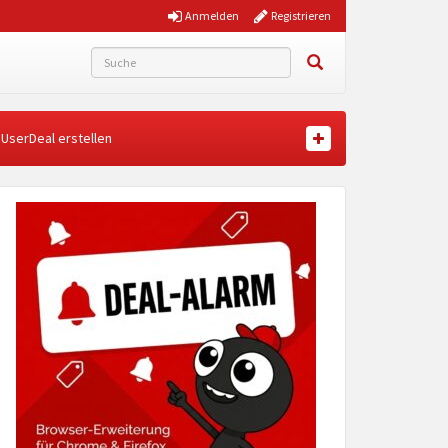
Anmelden
Registrieren
UserDeal erstellen