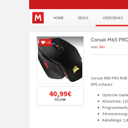
HOME
DEALS
USER DEALS
Corsair M65 PR
+9
von:
diki
Corsair M65 PRO RGB
DPI) schwarz
40,99€
Optische Gami
55,34€
Abtastrate: 12
Programmierba
Stromversorgu
Kabellänge: 1,