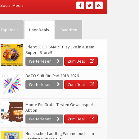
Social Media
Top Deals
User Deals
Favoriten
Erlebt LEGO SMART Play live in eurem
Super - Store!!
Weiterlesen
Zum Deal
BAZO Stift für iPad 2018-2026
Weiterlesen
Zum Deal
Monte Eis Gratis Testen Gewinnspiel
Aktion
Weiterlesen
Zum Deal
Hessischer Landtag Wimmelbuch - Im