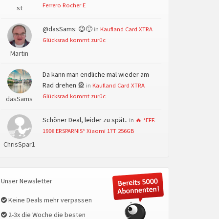
Ferrero Rocher E
st
@dasSams: 😉🙂
in
Kaufland Card XTRA
Glücksrad kommt zurüc
Martin
Da kann man endliche mal wieder am
Rad drehen 🎡
in
Kaufland Card XTRA
Glücksrad kommt zurüc
dasSams
Schöner Deal, leider zu spät..
in
🔥 *EFF.
190€ ERSPARNIS* Xiaomi 17T 256GB
ChrisSpar1
Unser Newsletter
Keine Deals mehr verpassen
2-3x die Woche die besten