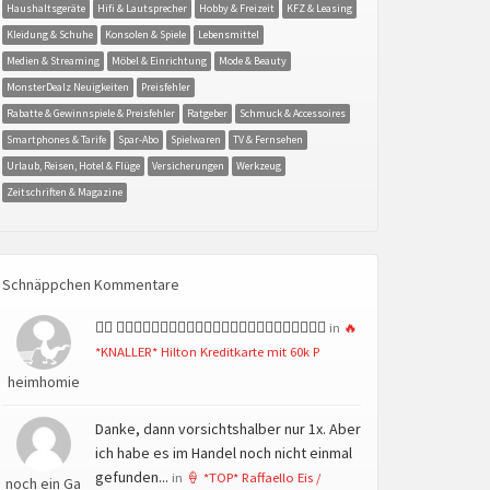
Haushaltsgeräte
Hifi & Lautsprecher
Hobby & Freizeit
KFZ & Leasing
Kleidung & Schuhe
Konsolen & Spiele
Lebensmittel
Medien & Streaming
Möbel & Einrichtung
Mode & Beauty
MonsterDealz Neuigkeiten
Preisfehler
Rabatte & Gewinnspiele & Preisfehler
Ratgeber
Schmuck & Accessoires
Smartphones & Tarife
Spar-Abo
Spielwaren
TV & Fernsehen
Urlaub, Reisen, Hotel & Flüge
Versicherungen
Werkzeug
Zeitschriften & Magazine
Schnäppchen Kommentare
👍🏻 👍🏻👍🏻👍🏻👍🏻👍🏻👍🏻👍🏻👍🏻👍🏻👍🏻👍🏻👍🏻
in
🔥
*KNALLER* Hilton Kreditkarte mit 60k P
heimhomie
Danke, dann vorsichtshalber nur 1x. Aber
ich habe es im Handel noch nicht einmal
gefunden...
in
🍦 *TOP* Raffaello Eis /
noch ein Ga