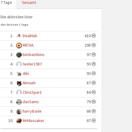
7 Tage
Gesamt
Die aktivsten User
der letzten 7 Tage
1.
DealHub
410
2.
MlCHA
298
3.
bimbambino
97
4.
texter1987
93
5.
diki
93
6.
Nimueh
87
7.
ChrisSpar1
84
8.
dasSams
79
9.
harrytrade
68
10.
MrMassaker
67