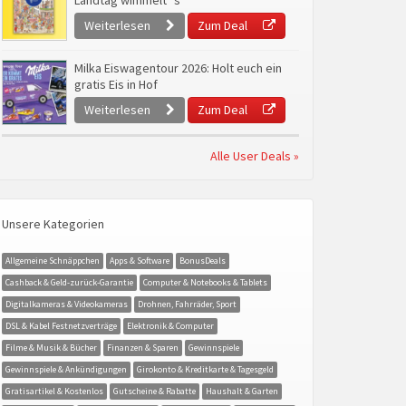
Landtag wimmelt`s
Weiterlesen
Zum Deal
Milka Eiswagentour 2026: Holt euch ein
gratis Eis in Hof
Weiterlesen
Zum Deal
Alle User Deals »
Unsere Kategorien
Allgemeine Schnäppchen
Apps & Software
BonusDeals
Cashback & Geld-zurück-Garantie
Computer & Notebooks & Tablets
Digitalkameras & Videokameras
Drohnen, Fahrräder, Sport
DSL & Kabel Festnetzverträge
Elektronik & Computer
Filme & Musik & Bücher
Finanzen & Sparen
Gewinnspiele
Gewinnspiele & Ankündigungen
Girokonto & Kreditkarte & Tagesgeld
Gratisartikel & Kostenlos
Gutscheine & Rabatte
Haushalt & Garten