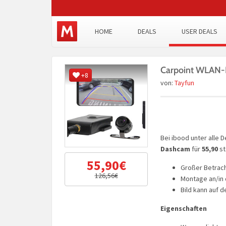
HOME
DEALS
USER DEALS
Carpoint WLAN-
+8
von:
Tayfun
Bei ibood unter alle
Dashcam
für
55,90
st
55,90€
Großer Betrac
126,56€
Montage an/in
Bild kann auf
Eigenschaften