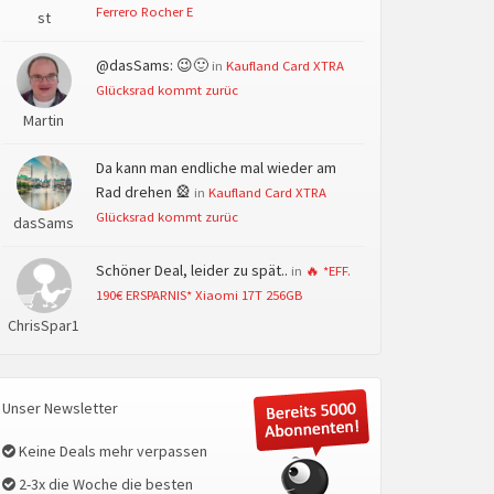
Ferrero Rocher E
st
@dasSams: 😉🙂
in
Kaufland Card XTRA
Glücksrad kommt zurüc
Martin
Da kann man endliche mal wieder am
Rad drehen 🎡
in
Kaufland Card XTRA
Glücksrad kommt zurüc
dasSams
Schöner Deal, leider zu spät..
in
🔥 *EFF.
190€ ERSPARNIS* Xiaomi 17T 256GB
ChrisSpar1
Unser Newsletter
Keine Deals mehr verpassen
2-3x die Woche die besten