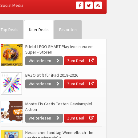
Social Media
Top Deals
User Deals
Favoriten
Erlebt LEGO SMART Play live in eurem
Super - Store!!
Weiterlesen
Zum Deal
BAZO Stift für iPad 2018-2026
Weiterlesen
Zum Deal
Monte Eis Gratis Testen Gewinnspiel
Aktion
Weiterlesen
Zum Deal
Hessischer Landtag Wimmelbuch - Im