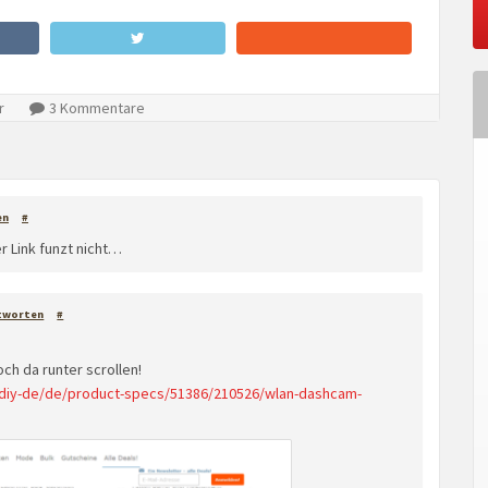
r
3 Kommentare
en
#
r Link funzt nicht…
tworten
#
och da runter scrollen!
diy-de/de/product-specs/51386/210526/wlan-dashcam-