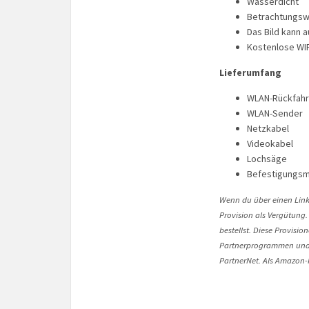
Wasserdicht
Betrachtungswi
Das Bild kann
Kostenlose WI
Lieferumfang
WLAN-Rückfah
WLAN-Sender
Netzkabel
Videokabel
Lochsäge
Befestigungsm
Wenn du über einen Link 
Provision als Vergütung.
bestellst. Diese Provisi
Partnerprogrammen und 
PartnerNet. Als Amazon-P