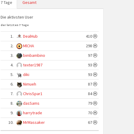
7 Tage
Gesamt
Die aktivsten User
der letzten 7 Tage
1.
DealHub
410
2.
MlCHA
298
3.
bimbambino
97
4.
texter1987
93
5.
diki
93
6.
Nimueh
87
7.
ChrisSpar1
84
8.
dasSams
79
9.
harrytrade
70
10.
MrMassaker
67