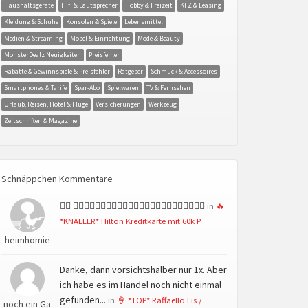
Haushaltsgeräte
Hifi & Lautsprecher
Hobby & Freizeit
KFZ & Leasing
Kleidung & Schuhe
Konsolen & Spiele
Lebensmittel
Medien & Streaming
Möbel & Einrichtung
Mode & Beauty
MonsterDealz Neuigkeiten
Preisfehler
Rabatte & Gewinnspiele & Preisfehler
Ratgeber
Schmuck & Accessoires
Smartphones & Tarife
Spar-Abo
Spielwaren
TV & Fernsehen
Urlaub, Reisen, Hotel & Flüge
Versicherungen
Werkzeug
Zeitschriften & Magazine
Schnäppchen Kommentare
👍🏻 👍🏻👍🏻👍🏻👍🏻👍🏻👍🏻👍🏻👍🏻👍🏻👍🏻👍🏻👍🏻
in
🔥
*KNALLER* Hilton Kreditkarte mit 60k P
heimhomie
Danke, dann vorsichtshalber nur 1x. Aber
ich habe es im Handel noch nicht einmal
gefunden...
in
🍦 *TOP* Raffaello Eis /
noch ein Ga