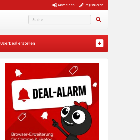
Anmelden
Registrieren
UserDeal erstellen