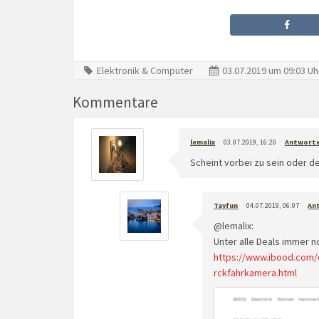
Elektronik & Computer
03.07.2019 um 09:03 Uh
Kommentare
lemalix
03.07.2019, 16:20
Antwort
Scheint vorbei zu sein oder de
Tayfun
04.07.2019, 06:07
An
@lemalix:
Unter alle Deals immer n
https://www.ibood.com/
rckfahrkamera.html