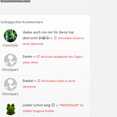
Schnäppchen Kommentare
danke auch von mir für diese top
übersicht 👍😀👍
in
⏰ Die besten Deals in
einer Übersicht
Corestyle
Danke
in
📦 Amazon-Angebote des Tages –
jeden Aben
ChrisSpar1
Danke!
in
⏰ Die besten Deals in einer
Übersicht
ChrisSpar1
Leider schon weg 😕
in
*PREISFEHLER* Dr.
Oetker Original Puddin