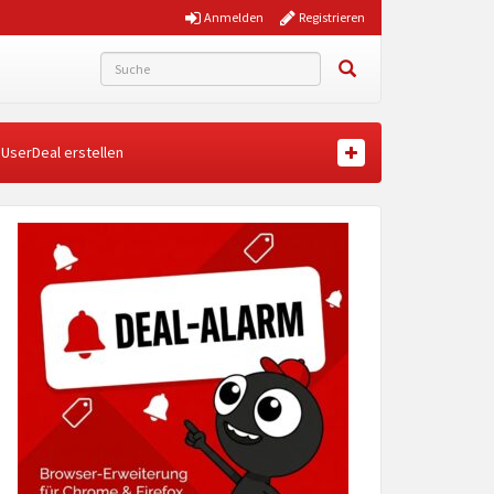
Anmelden
Registrieren
UserDeal erstellen