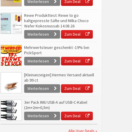
Weiterlesen
Zum Deal
Rewe Produkttest: Rewe to go
kaltgepresste Säfte und Milka Choco
Wafer Kokosnussab 14.08.26
Weiterlesen
Zum Deal
Mehrwertsteuer geschenkt -19% bei
PickSport
Weiterlesen
Zum Deal
[Kleinanzeigen] Hermes Versand aktuell
ab 99 ct
Weiterlesen
Zum Deal
3er Pack INIU USB-A auf USB-C-Kabel
(2m+2m+0,5m)
Weiterlesen
Zum Deal
Alle User Deals »