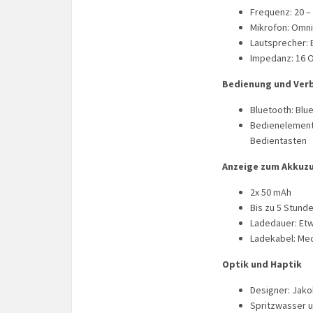
Frequenz: 20 –
Mikrofon: Omni
Lautsprecher: 
Impedanz: 16 
Bedienung und Ver
Bluetooth: Blu
Bedienelement
Bedientasten
Anzeige zum Akkuz
2x 50 mAh
Bis zu 5 Stun
Ladedauer: Et
Ladekabel: Me
Optik und Haptik
Designer: Jak
Spritzwasser u