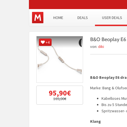
HOME
DEALS
USER DEALS
B&O Beoplay E6 
+4
von:
diki
B&O Beoplay E6 dra
Marke: Bang & Olufse
95,90€
Kabelloses Mu
169,00€
Bis zu 5 Stund
Spritzwasser-
Klang