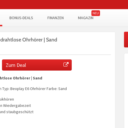
BONUS-DEALS
FINANZEN
MAGAZIN
drahtlose Ohrhörer | Sand
Zum Deal
htlose Ohrhörer | Sand
n Typ: Beoplay E6 Ohrhörer Farbe: Sand
sikhören
en Wiedergabezeit
 und staubgeschützt