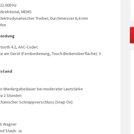
 22.000 Hz
direktional, MEMS
Elektrodynamischer Treiber, Durchmesser 6,4 mm
Ohm
bindung
etooth 4.2, AAC-Codec
e am Gerät (Fernbedienung, Touch-Bedienoberfläche): 3
ustand
den Wiedergabedauer bei moderater Lautstärke
wa 2 Stunden
chanischer Schnappverschluss (Snap-On)
ob Wagner
nd Staub: Ja