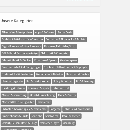
Unsere Kategorien
Allgemeine Schnäppchen
Apps & Software
BonusDeals
Cashback & Geld-zurück-Garantie
Computer & Notebooks & Tablets
Digitalkameras & Videokameras
Drohnen, Fahrräder, Sport
DSL & Kabel Festnetzverträge
Elektronik & Computer
Filme & Musik & Bücher
Finanzen & Sparen
Gewinnspiele
Gewinnspiele & Ankündigungen
Girokonto & Kreditkarte & Tagesgeld
Gratisartikel & Kostenlos
Gutscheine & Rabatte
Haushalt & Garten
Haushaltsgeräte
Hifi & Lautsprecher
Hobby & Freizeit
KFZ & Leasing
Kleidung & Schuhe
Konsolen & Spiele
Lebensmittel
Medien & Streaming
Möbel & Einrichtung
Mode & Beauty
MonsterDealz Neuigkeiten
Preisfehler
Rabatte & Gewinnspiele & Preisfehler
Ratgeber
Schmuck & Accessoires
Smartphones & Tarife
Spar-Abo
Spielwaren
TV & Fernsehen
Urlaub, Reisen, Hotel & Flüge
Versicherungen
Werkzeug
Zeitschriften & Magazine