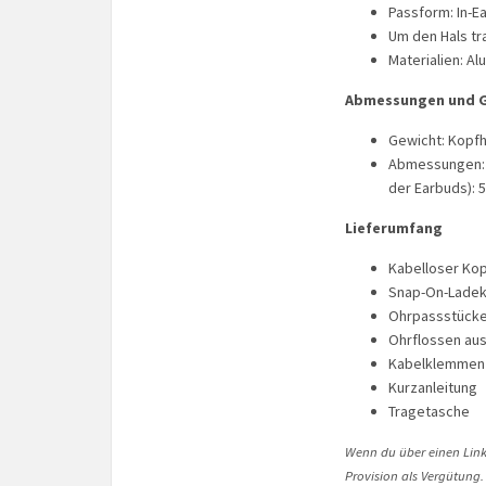
Passform: In-Ea
Um den Hals tr
Materialien: Al
Abmessungen und 
Gewicht: Kopfh
Abmessungen: K
der Earbuds): 
Lieferumfang
Kabelloser Kop
Snap-On-Ladek
Ohrpassstücke 
Ohrflossen aus
Kabelklemmen
Kurzanleitung
Tragetasche
Wenn du über einen Link 
Provision als Vergütung.