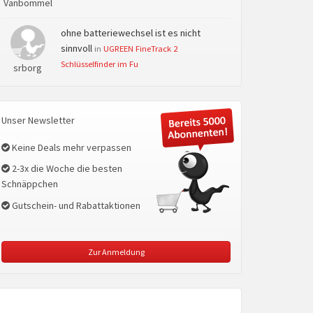
Vanbommel
ohne batteriewechsel ist es nicht
sinnvoll
in
UGREEN FineTrack 2
Schlüsselfinder im Fu
srborg
Unser Newsletter
Keine Deals mehr verpassen
2-3x die Woche die besten
Schnäppchen
Gutschein- und Rabattaktionen
Zur Anmeldung