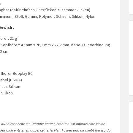
r
agbar (dafür einfach Ohrstücken zusammenklicken)
uminium, Stoff, Gummi, Polymer, Schaum, Silikon, Nylon
Gewicht
örer: 21 g
opfhörer: 47 mm x 26,3 mm x 22,2 mm, Kabel (zur Verbindung
52 cm
fhörer Beoplay E6
abel (USB-A)
aus Silikon
 Silikon
auf dieser Seite ein Produkt kaufst, erhalten wir oftmals eine kleine
 Für dich entstehen dabei keinerlei Mehrkosten und dir bleibt frei wo du