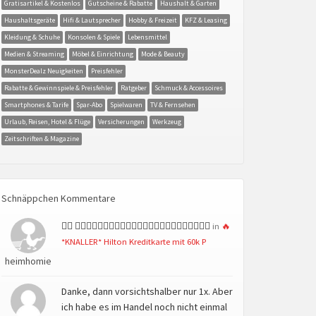
Gratisartikel & Kostenlos
Gutscheine & Rabatte
Haushalt & Garten
Haushaltsgeräte
Hifi & Lautsprecher
Hobby & Freizeit
KFZ & Leasing
Kleidung & Schuhe
Konsolen & Spiele
Lebensmittel
Medien & Streaming
Möbel & Einrichtung
Mode & Beauty
MonsterDealz Neuigkeiten
Preisfehler
Rabatte & Gewinnspiele & Preisfehler
Ratgeber
Schmuck & Accessoires
Smartphones & Tarife
Spar-Abo
Spielwaren
TV & Fernsehen
Urlaub, Reisen, Hotel & Flüge
Versicherungen
Werkzeug
Zeitschriften & Magazine
Schnäppchen Kommentare
👍🏻 👍🏻👍🏻👍🏻👍🏻👍🏻👍🏻👍🏻👍🏻👍🏻👍🏻👍🏻👍🏻
in
🔥
*KNALLER* Hilton Kreditkarte mit 60k P
heimhomie
Danke, dann vorsichtshalber nur 1x. Aber
ich habe es im Handel noch nicht einmal