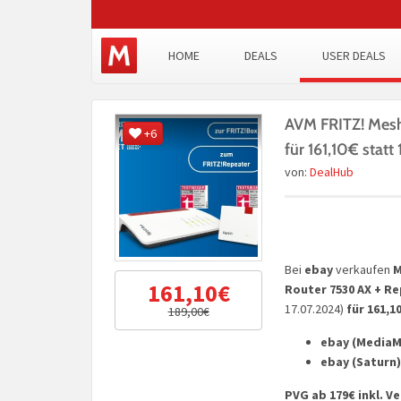
HOME
DEALS
USER DEALS
AVM FRITZ! Mesh
+6
für 161,10€ statt
von:
DealHub
Bei
ebay
verkaufen
M
161,10€
Router 7530 AX + Re
17.07.2024)
für 161,1
189,00€
ebay (MediaM
ebay (Saturn)
PVG ab 179€ inkl. V