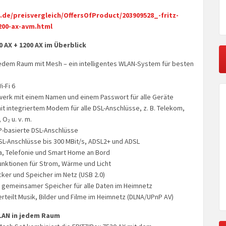
.de/preisvergleich/OffersOfProduct/203909528_-fritz-
200-ax-avm.html
0 AX + 1200 AX im Überblick
edem Raum mit Mesh – ein intelligentes WLAN-System für besten
-Fi 6
erk mit einem Namen und einem Passwort für alle Geräte
t integriertem Modem für alle DSL-Anschlüsse, z. B. Telekom,
O₂ u. v. m.
IP-basierte DSL-Anschlüsse
SL-Anschlüsse bis 300 MBit/s, ADSL2+ und ADSL
a, Telefonie und Smart Home an Bord
nktionen für Strom, Wärme und Licht
cker und Speicher im Netz (USB 2.0)
n gemeinsamer Speicher für alle Daten im Heimnetz
rteilt Musik, Bilder und Filme im Heimnetz (DLNA/UPnP AV)
LAN in jedem Raum