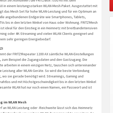
Mesh Set kombiniert die FRITZ!Box 7530 AX mit dem
AX in einem leistungsstarken WLAN-Mesh-Paket. Ausgestattet mit
gt das Mesh Set für hohe WLAN-Leistung und für ein Optimum an
alle angebundenen Endgeräte wie Smartphones, Tablets,
TVs bis in den letzten Winkel von Haus oder Wohnung. FRITZ!Mesh
ist ideal für den Einstieg in ein Heimnetz mit breitbandintensiven
ng oder 4K-Streaming und vielen WLAN Clients geeignet und
nem sehr geringen Energiebedarf.
Z!
mt der FRITZ!Repeater 1200 AX sämtliche WLAN-Einstellungen
X, zum Beispiel die Zugangsdaten und den Gastzugang. Die
äte arbeiten in einem einzigen Netz, tauschen sich untereinander
e Leistung aller WLAN-Geräte. So wird die beste Verbindung
, wo sie gerade benötigt wird. Streamings, Gaming und
ahtlos und mit Höchstgeschwindigkeit bis in den letzten Winkel
esamte WLAN hat nur noch einen Namen, ein Passwort und ist
ng im WLAN Mesh
f an WLAN-Leistung oder -Reichweite lässt sich das Heimnetz