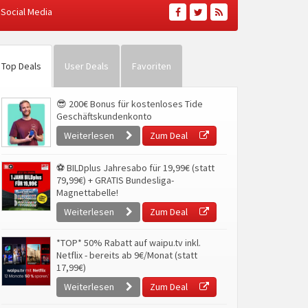
Social Media
Top Deals
User Deals
Favoriten
😎 200€ Bonus für kostenloses Tide
Geschäftskundenkonto
Weiterlesen
Zum Deal
⚽ BILDplus Jahresabo für 19,99€ (statt
79,99€) + GRATIS Bundesliga-
Magnettabelle!
Weiterlesen
Zum Deal
*TOP* 50% Rabatt auf waipu.tv inkl.
Netflix - bereits ab 9€/Monat (statt
17,99€)
Weiterlesen
Zum Deal