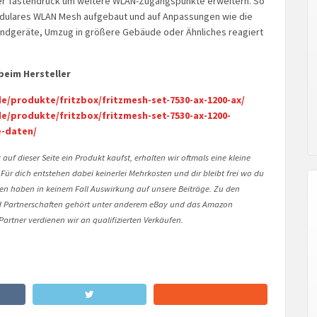
per Tastendruck um weitere WLAN-Zugangspunkte erweitern. So
odulares WLAN Mesh aufgebaut und auf Anpassungen wie die
Endgeräte, Umzug in größere Gebäude oder Ähnliches reagiert
beim Hersteller
e/produkte/fritzbox/fritzmesh-set-7530-ax-1200-ax/
de/produkte/fritzbox/fritzmesh-set-7530-ax-1200-
e-daten/
auf dieser Seite ein Produkt kaufst, erhalten wir oftmals eine kleine
 Für dich entstehen dabei keinerlei Mehrkosten und dir bleibt frei wo du
onen haben in keinem Fall Auswirkung auf unsere Beiträge. Zu den
Partnerschaften gehört unter anderem eBay und das Amazon
artner verdienen wir an qualifizierten Verkäufen.