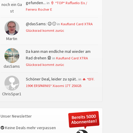
gefunden...
in
🍦 *TOP* Raffaello Eis /
noch ein Ga
Ferrero Rocher E
st
@dasSams: 😉🙂
in
Kaufland Card XTRA
Glücksrad kommt zurüc
Martin
Da kann man endliche mal wieder am
Rad drehen 🎡
in
Kaufland Card XTRA
Glücksrad kommt zurüc
dasSams
Schöner Deal, leider zu spät..
in
🔥 *EFF.
190€ ERSPARNIS* Xiaomi 17T 256GB
ChrisSpar1
Unser Newsletter
Keine Deals mehr verpassen