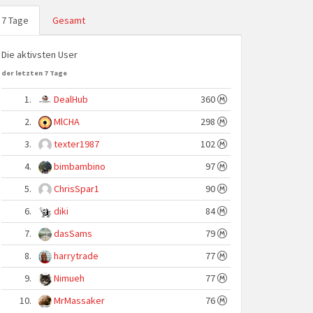
7 Tage
Gesamt
Die aktivsten User
der letzten 7 Tage
1.
DealHub
360
2.
MlCHA
298
3.
texter1987
102
4.
bimbambino
97
5.
ChrisSpar1
90
6.
diki
84
7.
dasSams
79
8.
harrytrade
77
9.
Nimueh
77
10.
MrMassaker
76