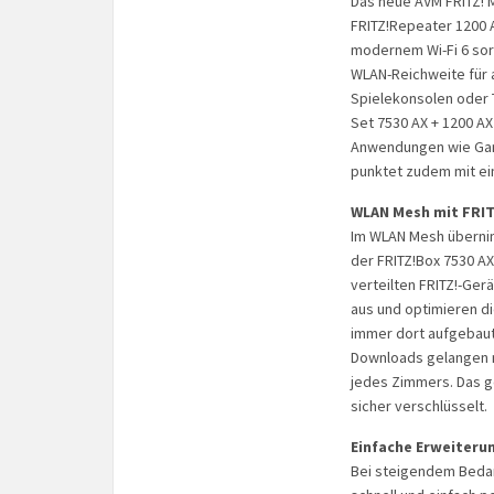
Das neue AVM FRITZ! 
FRITZ!Repeater 1200 
modernem Wi-Fi 6 sor
WLAN-Reichweite für 
Spielekonsolen oder 
Set 7530 AX + 1200 AX 
Anwendungen wie Gami
punktet zudem mit ei
WLAN Mesh mit FRIT
Im WLAN Mesh übernim
der FRITZ!Box 7530 A
verteilten FRITZ!-Ger
aus und optimieren di
immer dort aufgebaut
Downloads gelangen n
jedes Zimmers. Das g
sicher verschlüsselt.
Einfache Erweiteru
Bei steigendem Bedar