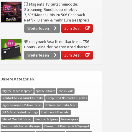
💥 Magenta TV Gutscheincode:
Streaming-Bundles ab effektiv
7,63€/Monat + bis zu 50€ Cashback –
Netflix, Disney & mehr zum Bestpreis
Weiterlesen
Zum Deal
💸 easybank Visa Kreditkarte mit 75€
Bonus - eine der besten Kreditkarten
Weiterlesen
Zum Deal
Unsere Kategorien
Allgemeine Schnäppchen
Apps & Software
BonusDeals
Cashback & Geld-zurück-Garantie
Computer & Notebooks & Tablets
Digitalkameras & Videokameras
Drohnen, Fahrräder, Sport
DSL & Kabel Festnetzverträge
Elektronik & Computer
Filme & Musik & Bücher
Finanzen & Sparen
Gewinnspiele
Gewinnspiele & Ankündigungen
Girokonto & Kreditkarte & Tagesgeld