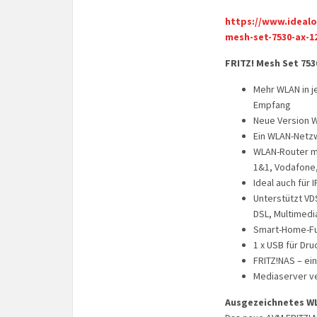
https://www.idealo
mesh-set-7530-ax-1
FRITZ! Mesh Set 753
Mehr WLAN in j
Empfang
Neue Version Wi
Ein WLAN-Netzw
WLAN-Router mi
1&1, Vodafone, 
Ideal auch für 
Unterstützt VD
DSL, Multimedi
Smart-Home-Fu
1 x USB für Dru
FRITZ!NAS – ei
Mediaserver ve
Ausgezeichnetes W