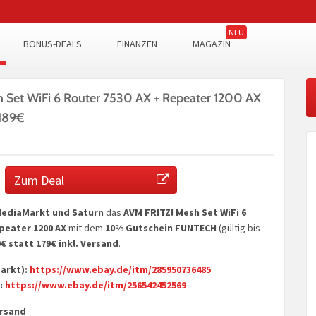
BONUS-DEALS
FINANZEN
MAGAZIN
 Set WiFi 6 Router 7530 AX + Repeater 1200 AX
 189€
Zum Deal
ediaMarkt und Saturn
das
AVM FRITZ! Mesh Set WiFi 6
peater 1200 AX
mit dem
10% Gutschein FUNTECH
(gültig bis
0€ statt 179€ inkl. Versand
.
arkt):
https://www.ebay.de/itm/285950736485
:
https://www.ebay.de/itm/256542452569
ersand