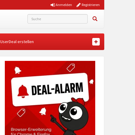
Anmelden
Registrieren
UserDeal erstellen