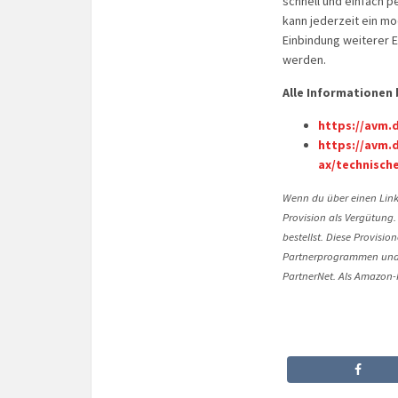
schnell und einfach 
kann jederzeit ein m
Einbindung weiterer 
werden.
Alle Informationen 
https://avm.d
https://avm.
ax/technisch
Wenn du über einen Link 
Provision als Vergütung.
bestellst. Diese Provisi
Partnerprogrammen und 
PartnerNet. Als Amazon-P