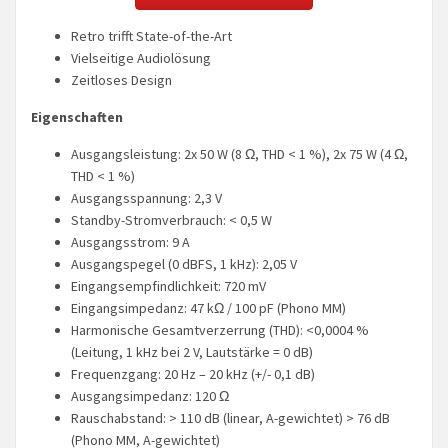
Retro trifft State-of-the-Art
Vielseitige Audiolösung
Zeitloses Design
Eigenschaften
Ausgangsleistung: 2x 50 W (8 Ω, THD < 1 %), 2x 75 W (4 Ω,
THD < 1 %)
Ausgangsspannung: 2,3 V
Standby-Stromverbrauch: < 0,5 W
Ausgangsstrom: 9 A
Ausgangspegel (0 dBFS, 1 kHz): 2,05 V
Eingangsempfindlichkeit: 720 mV
Eingangsimpedanz: 47 kΩ / 100 pF (Phono MM)
Harmonische Gesamtverzerrung (THD): <0,0004 %
(Leitung, 1 kHz bei 2 V, Lautstärke = 0 dB)
Frequenzgang: 20 Hz – 20 kHz (+/- 0,1 dB)
Ausgangsimpedanz: 120 Ω
Rauschabstand: > 110 dB (linear, A-gewichtet) > 76 dB
(Phono MM, A-gewichtet)