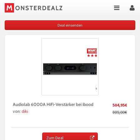
Deal einsenden
Audiolab 6000A HiFi-Verstärker bei ibood
504,95€
von:
diki
809,00€
Zum Deal