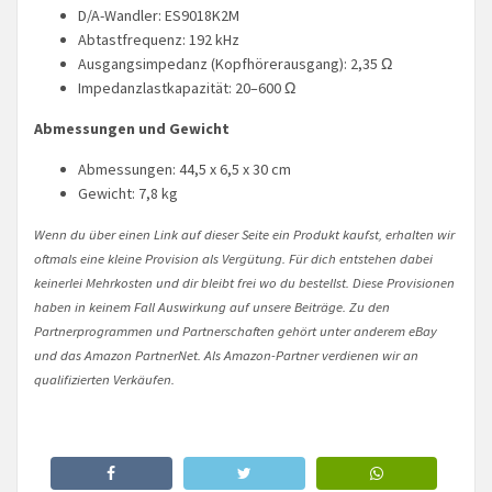
D/A-Wandler: ES9018K2M
Abtastfrequenz: 192 kHz
Ausgangsimpedanz (Kopfhörerausgang): 2,35 Ω
Impedanzlastkapazität: 20–600 Ω
Abmessungen und Gewicht
Abmessungen: 44,5 x 6,5 x 30 cm
Gewicht: 7,8 kg
Wenn du über einen Link auf dieser Seite ein Produkt kaufst, erhalten wir
oftmals eine kleine Provision als Vergütung. Für dich entstehen dabei
keinerlei Mehrkosten und dir bleibt frei wo du bestellst. Diese Provisionen
haben in keinem Fall Auswirkung auf unsere Beiträge. Zu den
Partnerprogrammen und Partnerschaften gehört unter anderem eBay
und das Amazon PartnerNet. Als Amazon-Partner verdienen wir an
qualifizierten Verkäufen.