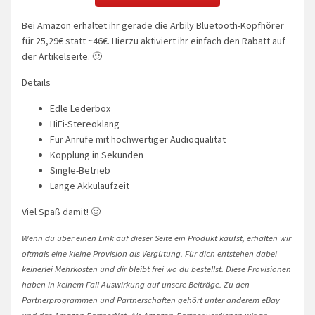
Bei Amazon erhaltet ihr gerade die Arbily Bluetooth-Kopfhörer
für 25,29€ statt ~46€. Hierzu aktiviert ihr einfach den Rabatt auf
der Artikelseite. 🙂
Details
Edle Lederbox
HiFi-Stereoklang
Für Anrufe mit hochwertiger Audioqualität
Kopplung in Sekunden
Single-Betrieb
Lange Akkulaufzeit
Viel Spaß damit! 🙂
Wenn du über einen Link auf dieser Seite ein Produkt kaufst, erhalten wir
oftmals eine kleine Provision als Vergütung. Für dich entstehen dabei
keinerlei Mehrkosten und dir bleibt frei wo du bestellst. Diese Provisionen
haben in keinem Fall Auswirkung auf unsere Beiträge. Zu den
Partnerprogrammen und Partnerschaften gehört unter anderem eBay
und das Amazon PartnerNet. Als Amazon-Partner verdienen wir an