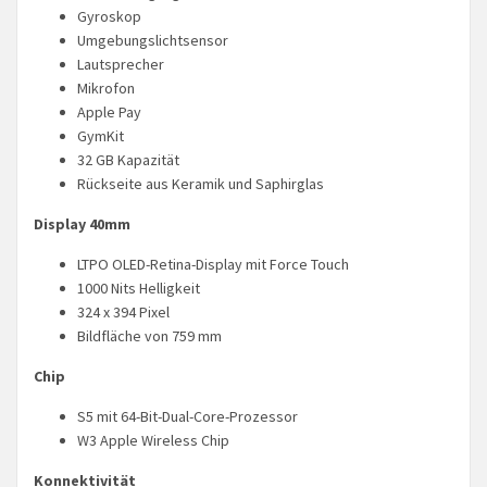
Gyroskop
Umgebungslichtsensor
Lautsprecher
Mikrofon
Apple Pay
GymKit
32 GB Kapazität
Rückseite aus Keramik und Saphirglas
Display 40mm
LTPO OLED-Retina-Display mit Force Touch
1000 Nits Helligkeit
324 x 394 Pixel
Bildfläche von 759 mm
Chip
S5 mit 64-Bit-Dual-Core-Prozessor
W3 Apple Wireless Chip
Konnektivität