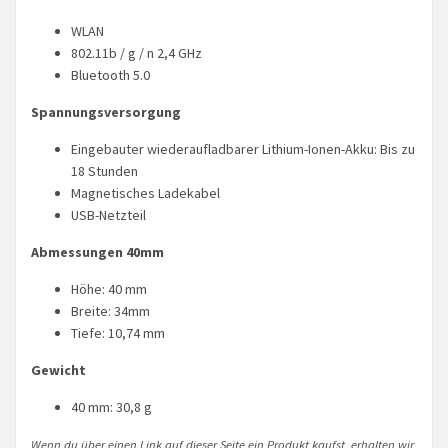
WLAN
802.11b / g / n 2,4 GHz
Bluetooth 5.0
Spannungsversorgung
Eingebauter wiederaufladbarer Lithium-Ionen-Akku: Bis zu
18 Stunden
Magnetisches Ladekabel
USB-Netzteil
Abmessungen 40mm
Höhe: 40 mm
Breite: 34mm
Tiefe: 10,74 mm
Gewicht
40 mm: 30,8 g
Wenn du über einen Link auf dieser Seite ein Produkt kaufst, erhalten wir