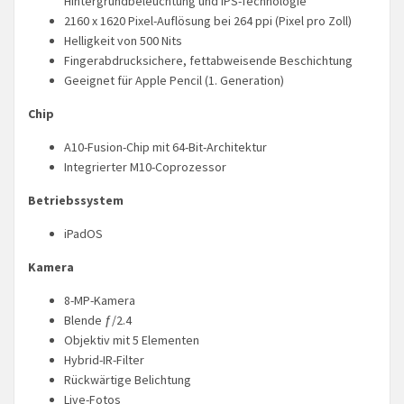
Hintergrundbeleuchtung und IPS-Technologie
2160 x 1620 Pixel-Auflösung bei 264 ppi (Pixel pro Zoll)
Helligkeit von 500 Nits
Fingerabdrucksichere, fettabweisende Beschichtung
Geeignet für Apple Pencil (1. Generation)
Chip
A10-Fusion-Chip mit 64-Bit-Architektur
Integrierter M10-Coprozessor
Betriebssystem
iPadOS
Kamera
8-MP-Kamera
Blende ƒ/2.4
Objektiv mit 5 Elementen
Hybrid-IR-Filter
Rückwärtige Belichtung
Live-Fotos