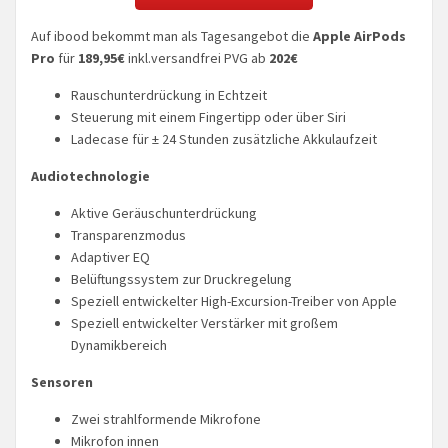
Auf ibood bekommt man als Tagesangebot die
Apple AirPods
Pro
für
189,95€
inkl.versandfrei PVG ab
202€
Rauschunterdrückung in Echtzeit
Steuerung mit einem Fingertipp oder über Siri
Ladecase für ± 24 Stunden zusätzliche Akkulaufzeit
Audiotechnologie
Aktive Geräuschunterdrückung
Transparenzmodus
Adaptiver EQ
Belüftungssystem zur Druckregelung
Speziell entwickelter High-Excursion-Treiber von Apple
Speziell entwickelter Verstärker mit großem
Dynamikbereich
Sensoren
Zwei strahlformende Mikrofone
Mikrofon innen