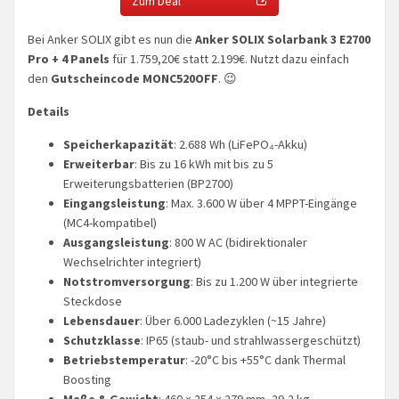
Zum Deal
Bei Anker SOLIX gibt es nun die
Anker SOLIX Solarbank 3 E2700
Pro + 4 Panels
für 1.759,20€ statt 2.199€. Nutzt dazu einfach
den
Gutscheincode MONC520OFF
. 😉
Details
Speicherkapazität
: 2.688 Wh (LiFePO₄-Akku)
Erweiterbar
: Bis zu 16 kWh mit bis zu 5
Erweiterungsbatterien (BP2700)
Eingangsleistung
: Max. 3.600 W über 4 MPPT-Eingänge
(MC4-kompatibel)
Ausgangsleistung
: 800 W AC (bidirektionaler
Wechselrichter integriert)
Notstromversorgung
: Bis zu 1.200 W über integrierte
Steckdose
Lebensdauer
: Über 6.000 Ladezyklen (~15 Jahre)
Schutzklasse
: IP65 (staub- und strahlwassergeschützt)
Betriebstemperatur
: -20°C bis +55°C dank Thermal
Boosting
Maße & Gewicht
: 460 × 254 × 279 mm, 29,2 kg