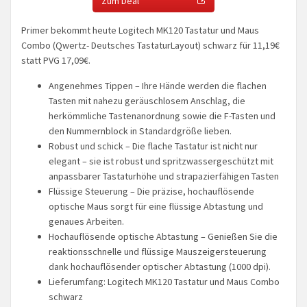
Zum Deal
Primer bekommt heute Logitech MK120 Tastatur und Maus
Combo (Qwertz- Deutsches TastaturLayout) schwarz für 11,19€
statt PVG 17,09€.
Angenehmes Tippen – Ihre Hände werden die flachen
Tasten mit nahezu geräuschlosem Anschlag, die
herkömmliche Tastenanordnung sowie die F-Tasten und
den Nummernblock in Standardgröße lieben.
Robust und schick – Die flache Tastatur ist nicht nur
elegant – sie ist robust und spritzwassergeschützt mit
anpassbarer Tastaturhöhe und strapazierfähigen Tasten
Flüssige Steuerung – Die präzise, hochauflösende
optische Maus sorgt für eine flüssige Abtastung und
genaues Arbeiten.
Hochauflösende optische Abtastung – Genießen Sie die
reaktionsschnelle und flüssige Mauszeigersteuerung
dank hochauflösender optischer Abtastung (1000 dpi).
Lieferumfang: Logitech MK120 Tastatur und Maus Combo
schwarz