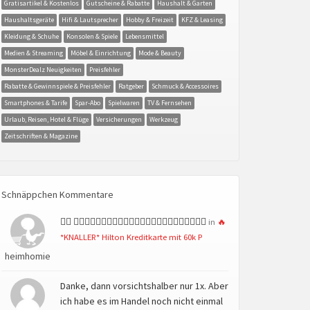
Gratisartikel & Kostenlos
Gutscheine & Rabatte
Haushalt & Garten
Haushaltsgeräte
Hifi & Lautsprecher
Hobby & Freizeit
KFZ & Leasing
Kleidung & Schuhe
Konsolen & Spiele
Lebensmittel
Medien & Streaming
Möbel & Einrichtung
Mode & Beauty
MonsterDealz Neuigkeiten
Preisfehler
Rabatte & Gewinnspiele & Preisfehler
Ratgeber
Schmuck & Accessoires
Smartphones & Tarife
Spar-Abo
Spielwaren
TV & Fernsehen
Urlaub, Reisen, Hotel & Flüge
Versicherungen
Werkzeug
Zeitschriften & Magazine
Schnäppchen Kommentare
👍🏻 👍🏻👍🏻👍🏻👍🏻👍🏻👍🏻👍🏻👍🏻👍🏻👍🏻👍🏻👍🏻
in
🔥
*KNALLER* Hilton Kreditkarte mit 60k P
heimhomie
Danke, dann vorsichtshalber nur 1x. Aber
ich habe es im Handel noch nicht einmal