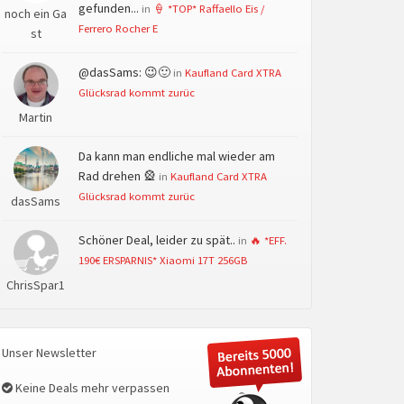
gefunden...
in
🍦 *TOP* Raffaello Eis /
noch ein Ga
Ferrero Rocher E
st
@dasSams: 😉🙂
in
Kaufland Card XTRA
Glücksrad kommt zurüc
Martin
Da kann man endliche mal wieder am
Rad drehen 🎡
in
Kaufland Card XTRA
Glücksrad kommt zurüc
dasSams
Schöner Deal, leider zu spät..
in
🔥 *EFF.
190€ ERSPARNIS* Xiaomi 17T 256GB
ChrisSpar1
Unser Newsletter
Keine Deals mehr verpassen