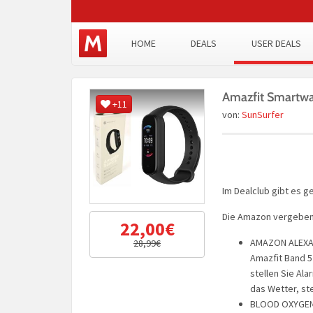
HOME
DEALS
USER DEALS
Amazfit Smartwat
+11
von:
SunSurfer
Im Dealclub gibt es g
Die Amazon vergeben 
22,00€
AMAZON ALEXA (
28,99€
Amazfit Band 5
stellen Sie Ala
das Wetter, st
BLOOD OXYGEN 