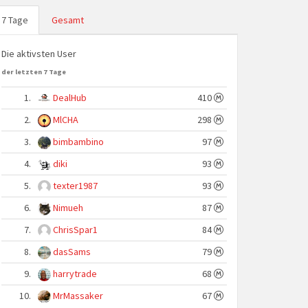
7 Tage
Gesamt
Die aktivsten User
der letzten 7 Tage
1.
DealHub
410
2.
MlCHA
298
3.
bimbambino
97
4.
diki
93
5.
texter1987
93
6.
Nimueh
87
7.
ChrisSpar1
84
8.
dasSams
79
9.
harrytrade
68
10.
MrMassaker
67