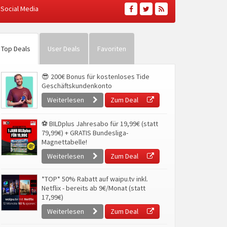
Social Media
Top Deals
User Deals
Favoriten
😎 200€ Bonus für kostenloses Tide
Geschäftskundenkonto
Weiterlesen
Zum Deal
⚽ BILDplus Jahresabo für 19,99€ (statt
79,99€) + GRATIS Bundesliga-
Magnettabelle!
Weiterlesen
Zum Deal
*TOP* 50% Rabatt auf waipu.tv inkl.
Netflix - bereits ab 9€/Monat (statt
17,99€)
Weiterlesen
Zum Deal