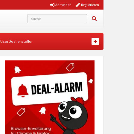
Anmelden
Registrieren
UserDeal erstellen