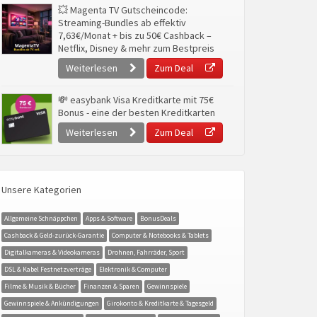
💥 Magenta TV Gutscheincode:
Streaming-Bundles ab effektiv
7,63€/Monat + bis zu 50€ Cashback –
Netflix, Disney & mehr zum Bestpreis
Weiterlesen
Zum Deal
💸 easybank Visa Kreditkarte mit 75€
Bonus - eine der besten Kreditkarten
Weiterlesen
Zum Deal
Unsere Kategorien
Allgemeine Schnäppchen
Apps & Software
BonusDeals
Cashback & Geld-zurück-Garantie
Computer & Notebooks & Tablets
Digitalkameras & Videokameras
Drohnen, Fahrräder, Sport
DSL & Kabel Festnetzverträge
Elektronik & Computer
Filme & Musik & Bücher
Finanzen & Sparen
Gewinnspiele
Gewinnspiele & Ankündigungen
Girokonto & Kreditkarte & Tagesgeld