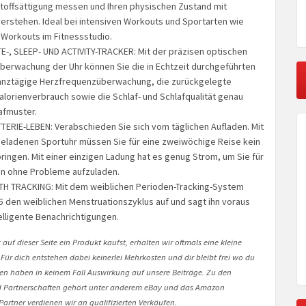
stoffsättigung messen und Ihren physischen Zustand mit
rstehen. Ideal bei intensiven Workouts und Sportarten wie
Workouts im Fitnessstudio.
E-, SLEEP- UND ACTIVITY-TRACKER: Mit der präzisen optischen
erwachung der Uhr können Sie die in Echtzeit durchgeführten
ganztägige Herzfrequenzüberwachung, die zurückgelegte
alorienverbrauch sowie die Schlaf- und Schlafqualität genau
afmuster.
TERIE-LEBEN: Verabschieden Sie sich vom täglichen Aufladen. Mit
geladenen Sportuhr müssen Sie für eine zweiwöchige Reise kein
ringen. Mit einer einzigen Ladung hat es genug Strom, um Sie für
n ohne Probleme aufzuladen.
H TRACKING: Mit dem weiblichen Perioden-Tracking-System
5 den weiblichen Menstruationszyklus auf und sagt ihn voraus
elligente Benachrichtigungen.
auf dieser Seite ein Produkt kaufst, erhalten wir oftmals eine kleine
 Für dich entstehen dabei keinerlei Mehrkosten und dir bleibt frei wo du
onen haben in keinem Fall Auswirkung auf unsere Beiträge. Zu den
Partnerschaften gehört unter anderem eBay und das Amazon
artner verdienen wir an qualifizierten Verkäufen.