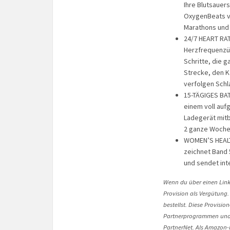
Ihre Blutsauer
OxygenBeats ve
Marathons und 
24/7 HEART RAT
Herzfrequenzüb
Schritte, die 
Strecke, den K
verfolgen Schl
15-TÄGIGES BAT
einem voll auf
Ladegerät mitb
2 ganze Woche
WOMEN’S HEALT
zeichnet Band 
und sendet int
Wenn du über einen Link 
Provision als Vergütung.
bestellst. Diese Provisi
Partnerprogrammen und 
PartnerNet. Als Amazon-P