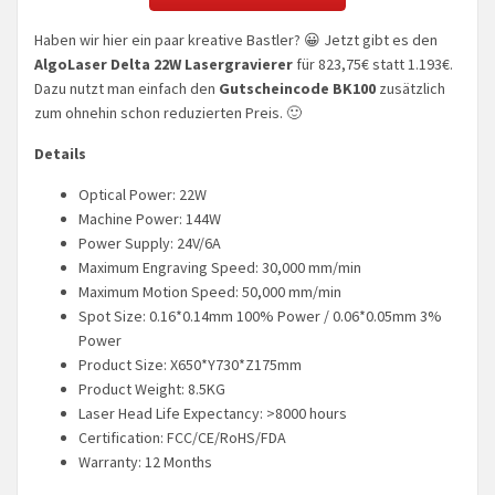
Haben wir hier ein paar kreative Bastler? 😀 Jetzt gibt es den
AlgoLaser Delta 22W Lasergravierer
für 823,75€ statt 1.193€.
Dazu nutzt man einfach den
Gutscheincode BK100
zusätzlich
zum ohnehin schon reduzierten Preis. 🙂
Details
Optical Power: 22W
Machine Power: 144W
Power Supply: 24V/6A
Maximum Engraving Speed: 30,000 mm/min
Maximum Motion Speed: 50,000 mm/min
Spot Size: 0.16*0.14mm 100% Power / 0.06*0.05mm 3%
Power
Product Size: X650*Y730*Z175mm
Product Weight: 8.5KG
Laser Head Life Expectancy: >8000 hours
Certification: FCC/CE/RoHS/FDA
Warranty: 12 Months