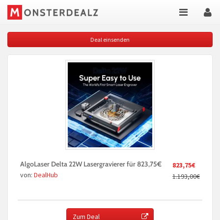
Deal einsenden
AlgoLaser Delta 22W Lasergravierer für 823,75€
823,75€
von:
DealHub
1.193,00€
Zum Deal