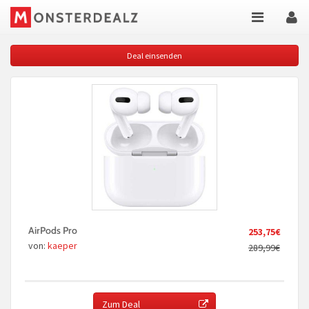
Deal einsenden
AirPods Pro
253,75€
von:
kaeper
289,99€
Zum Deal