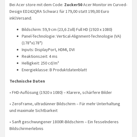
Bei Acer store mit dem Code:
Zucker50
Acer Monitor im Curved-
Design ED242QRA Schwarz für 179,00 statt 199,00 Euro
inkl.Versand.
Bildschirm: 59,9 cm (23,6 Zoll) Full HD (1920 x 1080)
Panel-Technologie: Vertical-Alignment-Technologie (VA)
(178°x178°)
Inputs: DisplayPort, HDMI, DVI
Reaktionszeit: 4 ms
Helligkeit: 250 cd/m²
Energieklasse: B Produktdatenblatt
Technische Daten
• FHD-Auflösung (1920 x 1080) – Klarere, schärfere Bilder
• ZeroFrame, ultradünner Bildschirm – Für mehr Unterhaltung
und maximale Sichtbarkeit
• Sanft geschwungener 1800R-Bildschirm – Ein fesselnderes
Bildschirmerlebnis