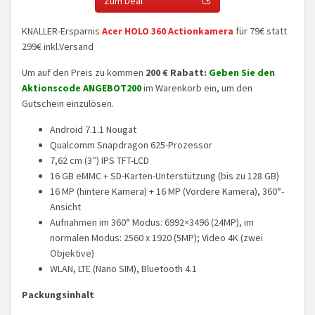
Zum Deal
KNALLER-Ersparnis
Acer HOLO 360 Actionkamera
für 79€ statt
299€ inkl.Versand
Um auf den Preis zu kommen
200 € Rabatt:
Geben Sie den
Aktionscode ANGEBOT200
im Warenkorb ein, um den
Gutschein einzulösen.
Android 7.1.1 Nougat
Qualcomm Snapdragon 625-Prozessor
7,62 cm (3″) IPS TFT-LCD
16 GB eMMC + SD-Karten-Unterstützung (bis zu 128 GB)
16 MP (hintere Kamera) + 16 MP (Vordere Kamera), 360°-
Ansicht
Aufnahmen im 360° Modus: 6992×3496 (24MP), im
normalen Modus: 2560 x 1920 (5MP); Video 4K (zwei
Objektive)
WLAN, LTE (Nano SIM), Bluetooth 4.1
Packungsinhalt