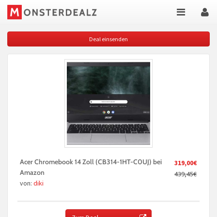
Deal einsenden
Acer Chromebook 14 Zoll (CB314-1HT-C0UJ) bei
319,00€
Amazon
439,45€
von:
diki