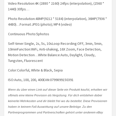
Video Resolution:4K (2880 * 2160) 24fps (interpolation), (2560 *
1440) 30fps…
Photo Resolution:48MP(9212 * 5184) (interpolation), 36MP(7936 *
4480)…Format:JPEG (photo); MP4 (video)
Continuous Photo:5photos
Self-timer:Single, 2s, 5s, 10sLoop Recording:OFF, 3min, 5min,
10minFunction:WiFi, Anti-shaking, 16X Zoom, Face Detection,
Motion Detection…White Balance:Auto, Daylight, Cloudy,
Tungsten, Fluorescent
Color:Colorful, White & Black, Sepia
ISO:Auto, 100, 200, 400EAN:0799899150391
Wenn du über einen Link auf dieser Seite ein Produkt kaufst, erhalten wir
oftmals eine kleine Provision als Vergütung. Für dich entstehen dabei
keinerlei Mehrkosten und dir bleibt frei wo du bestellst. Diese Provisionen
haben in keinem Fall Auswirkung auf unsere Beiträge. Zu den
Partnerprogrammen und Partnerschaften gehört unter anderem eBay