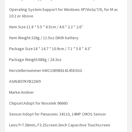
Operating System:Support for Windows XP/Vista/7/8, for M ac
10.2 or Above
Item Size:11.8 * 5.5 * 6.5cm / 4.6 * 2.2 * 2.6″
Item Weight:326g / 11.5oz (With battery.
Package Size:18 * 14.7 * 10.9cm / 7.1 * 5.8 * 4.3″
Package Weight:688g / 24.3oz
Herstellernummer:AWC1069861414583GG
ASIN:B07KYB22W9
Marke:Andoer
Chipset:Adopt for Novatek 96660
Sensor:Adopt for Panasonic 34110, 14MP CMOS Sensor
Lens:f=7.36mm, F3.2Screen:3inch Capacitive Touchscreen