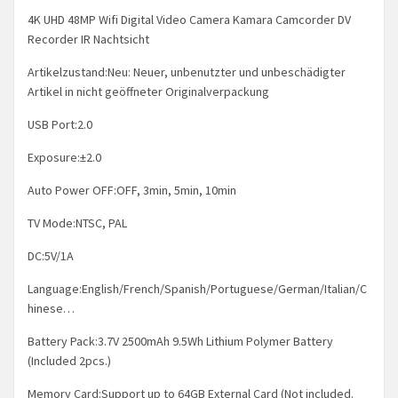
4K UHD 48MP Wifi Digital Video Camera Kamara Camcorder DV
Recorder IR Nachtsicht
Artikelzustand:Neu: Neuer, unbenutzter und unbeschädigter
Artikel in nicht geöffneter Originalverpackung
USB Port:2.0
Exposure:±2.0
Auto Power OFF:OFF, 3min, 5min, 10min
TV Mode:NTSC, PAL
DC:5V/1A
Language:English/French/Spanish/Portuguese/German/Italian/C
hinese…
Battery Pack:3.7V 2500mAh 9.5Wh Lithium Polymer Battery
(Included 2pcs.)
Memory Card:Support up to 64GB External Card (Not included.