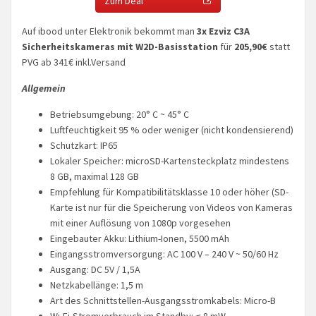
Zum Deal
Auf ibood unter Elektronik bekommt man
3x Ezviz C3A
Sicherheitskameras mit W2D-Basisstation
für
205,90€
statt
PVG ab 341€ inkl.Versand
Allgemein
Betriebsumgebung: 20° C ~ 45° C
Luftfeuchtigkeit 95 % oder weniger (nicht kondensierend)
Schutzkart: IP65
Lokaler Speicher: microSD-Kartensteckplatz mindestens
8 GB, maximal 128 GB
Empfehlung für Kompatibilitätsklasse 10 oder höher (SD-
Karte ist nur für die Speicherung von Videos von Kameras
mit einer Auflösung von 1080p vorgesehen
Eingebauter Akku: Lithium-Ionen, 5500 mAh
Eingangsstromversorgung: AC 100 V – 240 V ~ 50/60 Hz
Ausgang: DC 5V / 1,5A
Netzkabellänge: 1,5 m
Art des Schnittstellen-Ausgangsstromkabels: Micro-B
Wi-Fi-Stromverbrauch im Standby: ≤ 8 mW