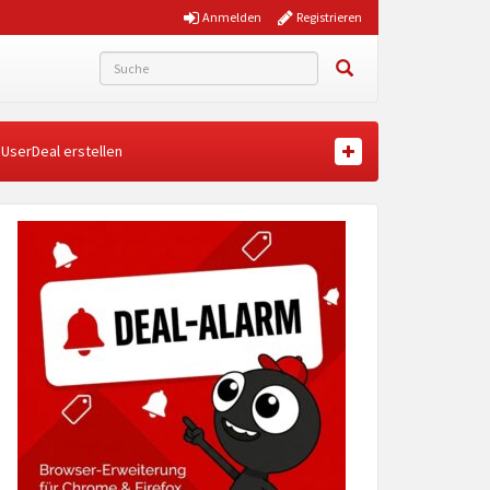
Anmelden
Registrieren
UserDeal erstellen