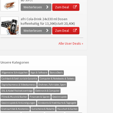
ab 99 ct
Weiterlesen
Zum Deal
afri Cola-Drink 24x330 ml Dosen
koffeinhaltig für 13,36€(statt 20,40€)
Weiterlesen
Zum Deal
Alle User Deals »
Unsere Kategorien
Allgemeine Schnäppchen
Apps & Software
BonusDeals
Cashback & Geld-zurück-Garantie
Computer & Notebooks & Tablets
Digitalkameras & Videokameras
Drohnen, Fahrräder, Sport
DSL & Kabel Festnetzverträge
Elektronik & Computer
Filme & Musik & Bücher
Finanzen & Sparen
Gewinnspiele
Gewinnspiele & Ankündigungen
Girokonto & Kreditkarte & Tagesgeld
Gratisartikel & Kostenlos
Gutscheine & Rabatte
Haushalt & Garten