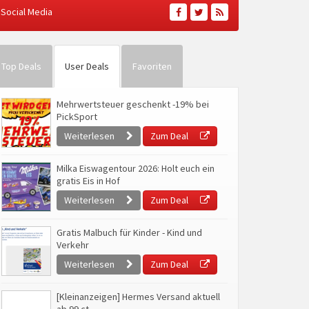
Social Media
Top Deals
User Deals
Favoriten
Mehrwertsteuer geschenkt -19% bei
PickSport
Weiterlesen
Zum Deal
Milka Eiswagentour 2026: Holt euch ein
gratis Eis in Hof
Weiterlesen
Zum Deal
Gratis Malbuch für Kinder - Kind und
Verkehr
Weiterlesen
Zum Deal
[Kleinanzeigen] Hermes Versand aktuell