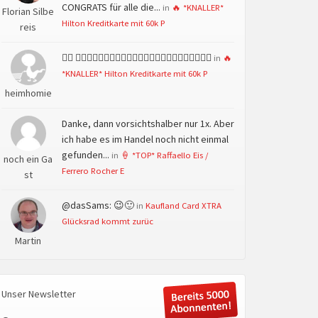
CONGRATS für alle die...
in
🔥 *KNALLER*
Florian Silbe
Hilton Kreditkarte mit 60k P
reis
👍🏻 👍🏻👍🏻👍🏻👍🏻👍🏻👍🏻👍🏻👍🏻👍🏻👍🏻👍🏻👍🏻
in
🔥
*KNALLER* Hilton Kreditkarte mit 60k P
heimhomie
Danke, dann vorsichtshalber nur 1x. Aber
ich habe es im Handel noch nicht einmal
gefunden...
in
🍦 *TOP* Raffaello Eis /
noch ein Ga
Ferrero Rocher E
st
@dasSams: 😉🙂
in
Kaufland Card XTRA
Glücksrad kommt zurüc
Martin
Unser Newsletter