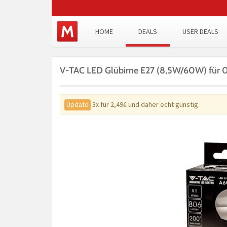
HOME
DEALS
USER DEALS
V-TAC LED Glübirne E27 (8,5W/60W) für 
Update
3x für 2,49€ und daher echt günstig.