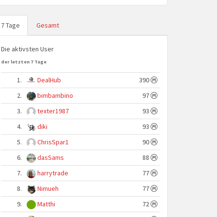
7 Tage
Gesamt
Die aktivsten User
der letzten 7 Tage
1.
DealHub
390
2.
bimbambino
97
3.
texter1987
93
4.
diki
93
5.
ChrisSpar1
90
6.
dasSams
88
7.
harrytrade
77
8.
Nimueh
77
9.
Matthi
72