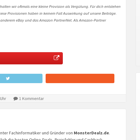
halten wir oftmals eine kleine Provision als Vergütung. Für dich entstehen
. Diese Provisionen haben in keinem Fall Auswirkung auf unsere Beiträge.
 anderem eBay und das Amazon PartnerNet. Als Amazon-Partner
 Uhr
1 Kommentar
lernter Fachinformatiker und Gründer von
MonsterDealz.de
.
glich die besten Online-Deals, Preisfehler und Cashback-