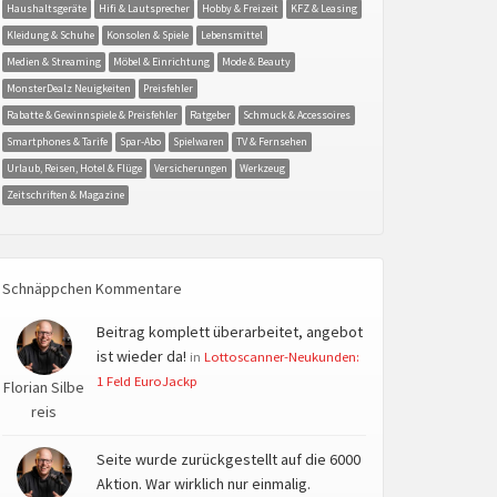
Haushaltsgeräte
Hifi & Lautsprecher
Hobby & Freizeit
KFZ & Leasing
Kleidung & Schuhe
Konsolen & Spiele
Lebensmittel
Medien & Streaming
Möbel & Einrichtung
Mode & Beauty
MonsterDealz Neuigkeiten
Preisfehler
Rabatte & Gewinnspiele & Preisfehler
Ratgeber
Schmuck & Accessoires
Smartphones & Tarife
Spar-Abo
Spielwaren
TV & Fernsehen
Urlaub, Reisen, Hotel & Flüge
Versicherungen
Werkzeug
Zeitschriften & Magazine
Schnäppchen Kommentare
Beitrag komplett überarbeitet, angebot
ist wieder da!
in
Lottoscanner-Neukunden:
1 Feld EuroJackp
Florian Silbe
reis
Seite wurde zurückgestellt auf die 6000
Aktion. War wirklich nur einmalig.