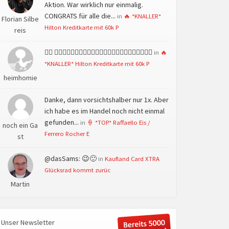
Aktion. War wirklich nur einmalig.
CONGRATS für alle die...
in
🔥 *KNALLER*
Florian Silbe
Hilton Kreditkarte mit 60k P
reis
👍🏻 👍🏻👍🏻👍🏻👍🏻👍🏻👍🏻👍🏻👍🏻👍🏻👍🏻👍🏻👍🏻
in
🔥
*KNALLER* Hilton Kreditkarte mit 60k P
heimhomie
Danke, dann vorsichtshalber nur 1x. Aber
ich habe es im Handel noch nicht einmal
gefunden...
in
🍦 *TOP* Raffaello Eis /
noch ein Ga
Ferrero Rocher E
st
@dasSams: 😉🙂
in
Kaufland Card XTRA
Glücksrad kommt zurüc
Martin
Unser Newsletter