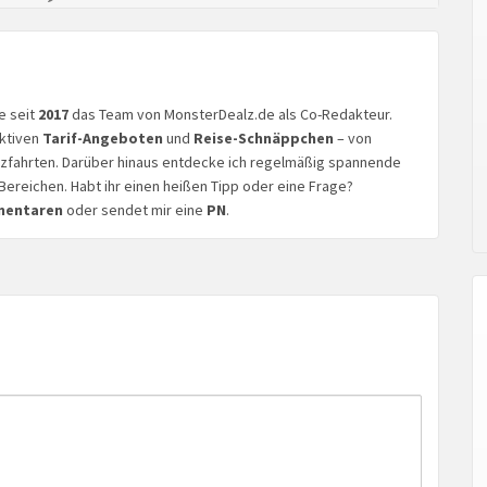
ke seit
2017
das Team von MonsterDealz.de als Co-Redakteur.
aktiven
Tarif-Angeboten
und
Reise-Schnäppchen
– von
euzfahrten. Darüber hinaus entdecke ich regelmäßig spannende
Bereichen. Habt ihr einen heißen Tipp oder eine Frage?
mentaren
oder sendet mir eine
PN
.