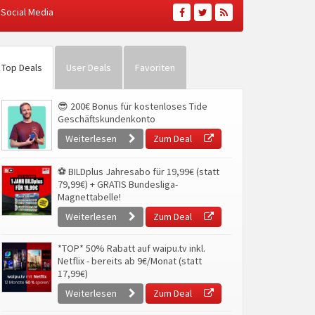
Social Media
Top Deals
User Deals
Favoriten
😎 200€ Bonus für kostenloses Tide
Geschäftskundenkonto
Weiterlesen
Zum Deal
⚽ BILDplus Jahresabo für 19,99€ (statt
79,99€) + GRATIS Bundesliga-
Magnettabelle!
Weiterlesen
Zum Deal
*TOP* 50% Rabatt auf waipu.tv inkl.
Netflix - bereits ab 9€/Monat (statt
17,99€)
Weiterlesen
Zum Deal