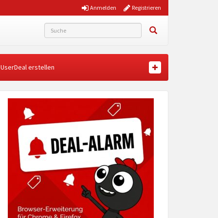
Anmelden
Registrieren
UserDeal erstellen