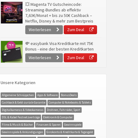
💥 Magenta TV Gutscheincode:
Streaming-Bundles ab effektiv
7,63€/Monat + bis zu 50€ Cashback –
Netflix, Disney & mehr zum Bestpreis
Weiterlesen
Zum Deal
💸 easybank Visa Kreditkarte mit 75€
Bonus - eine der besten Kreditkarten
Weiterlesen
Zum Deal
Unsere Kategorien
Allgemeine Schnäppchen
Apps & Software
BonusDeals
Cashback & Geld-zurück-Garantie
Computer & Notebooks & Tablets
Digitalkameras & Videokameras
Drohnen, Fahrräder, Sport
DSL & Kabel Festnetzverträge
Elektronik & Computer
Filme & Musik & Bücher
Finanzen & Sparen
Gewinnspiele
Gewinnspiele & Ankündigungen
Girokonto & Kreditkarte & Tagesgeld