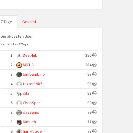
7 Tage
Gesamt
Die aktivsten User
der letzten 7 Tage
1.
DealHub
390
2.
MlCHA
284
3.
bimbambino
97
4.
texter1987
93
5.
diki
93
6.
ChrisSpar1
90
7.
dasSams
79
8.
Nimueh
77
9.
harrytrade
77