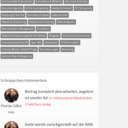
Gratisartikel & Kostenlos
Gutscheine & Rabatte
Haushalt & Garten
Haushaltsgeräte
Hifi & Lautsprecher
Hobby & Freizeit
KFZ & Leasing
Kleidung & Schuhe
Konsolen & Spiele
Lebensmittel
Medien & Streaming
Möbel & Einrichtung
Mode & Beauty
MonsterDealz Neuigkeiten
Preisfehler
Rabatte & Gewinnspiele & Preisfehler
Ratgeber
Schmuck & Accessoires
Smartphones & Tarife
Spar-Abo
Spielwaren
TV & Fernsehen
Urlaub, Reisen, Hotel & Flüge
Versicherungen
Werkzeug
Zeitschriften & Magazine
Schnäppchen Kommentare
Beitrag komplett überarbeitet, angebot
ist wieder da!
in
Lottoscanner-Neukunden:
1 Feld EuroJackp
Florian Silbe
reis
Seite wurde zurückgestellt auf die 6000