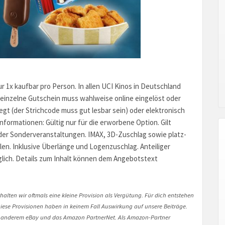
nur 1x kaufbar pro Person. In allen UCI Kinos in Deutschland
er einzelne Gutschein muss wahlweise online eingelöst oder
egt (der Strichcode muss gut lesbar sein) oder elektronisch
formationen: Gültig nur für die erworbene Option. Gilt
 oder Sonderveranstaltungen. IMAX, 3D-Zuschlag sowie platz-
en. Inklusive Überlänge und Logenzuschlag. Anteiliger
öglich. Details zum Inhalt können dem Angebotstext
halten wir oftmals eine kleine Provision als Vergütung. Für dich entstehen
. Diese Provisionen haben in keinem Fall Auswirkung auf unsere Beiträge.
 anderem eBay und das Amazon PartnerNet. Als Amazon-Partner