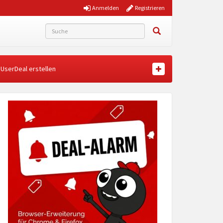
Anmelden
Registrieren
UserDeal erstellen