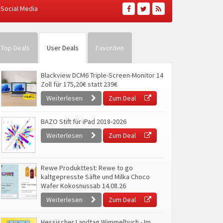
Social Media
Top Deals
User Deals
Favoriten
Blackview DCM6 Triple-Screen-Monitor 14
Zoll für 175,20€ statt 239€
Weiterlesen
Zum Deal
BAZO Stift für iPad 2018-2026
Weiterlesen
Zum Deal
Rewe Produkttest: Rewe to go
kaltgepresste Säfte und Milka Choco
Wafer Kokosnussab 14.08.26
Weiterlesen
Zum Deal
Hessischer Landtag Wimmelbuch - Im