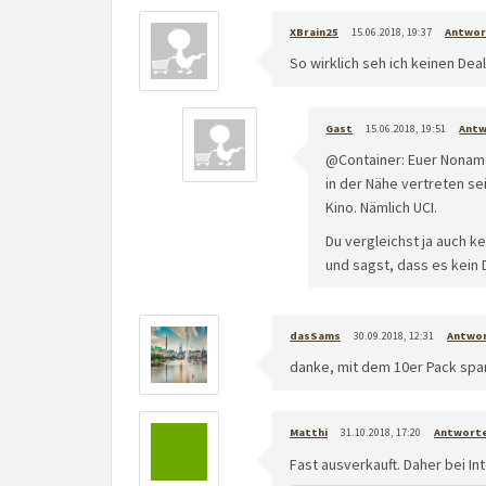
XBrain25
15.06.2018, 19:37
Antwor
So wirklich seh ich keinen De
Gast
15.06.2018, 19:51
Ant
@Container: Euer Noname-
in der Nähe vertreten sei
Kino. Nämlich UCI.
Du vergleichst ja auch 
und sagst, dass es kein 
dasSams
30.09.2018, 12:31
Antwo
danke, mit dem 10er Pack spar
Matthi
31.10.2018, 17:20
Antwort
Fast ausverkauft. Daher bei In