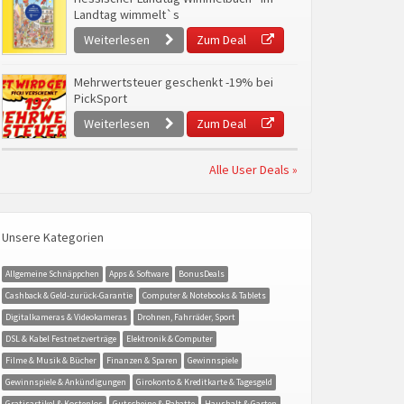
Landtag wimmelt`s
Weiterlesen
Zum Deal
Mehrwertsteuer geschenkt -19% bei
PickSport
Weiterlesen
Zum Deal
Alle User Deals »
Unsere Kategorien
Allgemeine Schnäppchen
Apps & Software
BonusDeals
Cashback & Geld-zurück-Garantie
Computer & Notebooks & Tablets
Digitalkameras & Videokameras
Drohnen, Fahrräder, Sport
DSL & Kabel Festnetzverträge
Elektronik & Computer
Filme & Musik & Bücher
Finanzen & Sparen
Gewinnspiele
Gewinnspiele & Ankündigungen
Girokonto & Kreditkarte & Tagesgeld
Gratisartikel & Kostenlos
Gutscheine & Rabatte
Haushalt & Garten