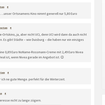
ten
#
al….unser Ortsnamens Kino nimmt generell nur 5,80 Euro
worten
#
Ortskino, ja, aber nicht UCI, denn UCI wird dann da auch nicht
n. Es gibt Städte – wie Duisburg – die haben nur ein einziges
keine 0,89 Euro NoName-Rossmann-Creme mit 2,49 Euro Nivea
Deal ist, wenn Nivea gerade im Angebot ist. 😉
rten
#
 ich ne gute Menge. perfekt für die Winterzeit.
en
#
teresse nicht zu lange zögern.