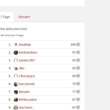
7 Tage
Gesamt
Die aktivsten User
der letzten 7 Tage
1.
DealHub
390
2.
bimbambino
97
3.
texter1987
93
4.
diki
93
5.
ChrisSpar1
90
6.
harrytrade
79
7.
Nimueh
77
8.
MrMassaker
67
9.
dasSams
67