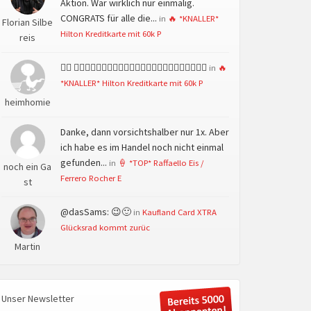
Aktion. War wirklich nur einmalig.
CONGRATS für alle die...
in
🔥 *KNALLER*
Florian Silbe
Hilton Kreditkarte mit 60k P
reis
👍🏻 👍🏻👍🏻👍🏻👍🏻👍🏻👍🏻👍🏻👍🏻👍🏻👍🏻👍🏻👍🏻
in
🔥
*KNALLER* Hilton Kreditkarte mit 60k P
heimhomie
Danke, dann vorsichtshalber nur 1x. Aber
ich habe es im Handel noch nicht einmal
gefunden...
in
🍦 *TOP* Raffaello Eis /
noch ein Ga
Ferrero Rocher E
st
@dasSams: 😉🙂
in
Kaufland Card XTRA
Glücksrad kommt zurüc
Martin
Unser Newsletter