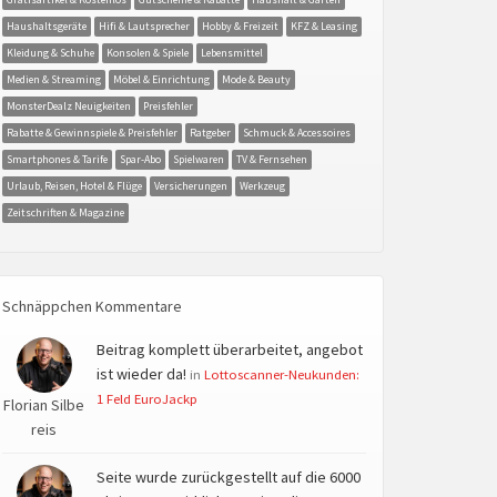
Haushaltsgeräte
Hifi & Lautsprecher
Hobby & Freizeit
KFZ & Leasing
Kleidung & Schuhe
Konsolen & Spiele
Lebensmittel
Medien & Streaming
Möbel & Einrichtung
Mode & Beauty
MonsterDealz Neuigkeiten
Preisfehler
Rabatte & Gewinnspiele & Preisfehler
Ratgeber
Schmuck & Accessoires
Smartphones & Tarife
Spar-Abo
Spielwaren
TV & Fernsehen
Urlaub, Reisen, Hotel & Flüge
Versicherungen
Werkzeug
Zeitschriften & Magazine
Schnäppchen Kommentare
Beitrag komplett überarbeitet, angebot
ist wieder da!
in
Lottoscanner-Neukunden:
1 Feld EuroJackp
Florian Silbe
reis
Seite wurde zurückgestellt auf die 6000