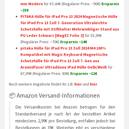
mm Modern
für 67,44€ (Regulärer Preis: ~90€)
Ersparnis
~23€
PITAKA Hülle für iPad Pro 13 2024 Magnetische Hülle
für iPad Pro 13 Zoll 7. Generation Ultraleichte
Schutzhülle mit Stifthalter Mehrwinkliger Stand aus
PU Leder Schwarz [MagEZ Folio 2]
für 55,99€
(Regulärer Preis: ~70€)
Ersparnis ~14€
pitaka Hülle für iPad Pro 13 Zoll 2024 M4 100%
Kompatibel mit Magic Keyboard Magnetische
Schutzhülle für iPad Pro 13 Zoll 7. Gen aus
Aramidfaser Ultradünne iPad Hülle Gelb/Weiß
für
67,99€ (Regulärer Preis: 80€)
Ersparnis ~12€
Noch weitere Angebote findet ihr z.B.
hier
und
hier
.
📦 Amazon Versand-Informationen
Die Versandkosten bei Amazon betragen für den
Standardversand je nach Art der bestellten Artikel
mindestens 2,99€ pro Bestellung, entfallen jedoch bei
Bestellungen ab 39€. Weiterhin gibt es verschiedene