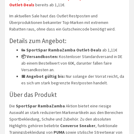
Outlet-Deals
bereits ab 1,11€.
Im aktuellen Sale haut das Outlet Restposten und
Überproduktionen bekannter Top-Marken mit extremen
Rabatten raus, ohne dass ein Gutscheincode benötigt wird.
Details zum Angebot:
👟 SportSpar RambaZamba Outlet-Deals
ab 1,11€
📦 Versandkosten:
Kostenloser Standardversand in DE
ab einem Bestellwert von 60€, darunter fallen faire
Versandkosten an.
📅 Angebot gültig bis:
Nur solange der Vorrat reicht, da
es sich um stark begrenzte Restposten handelt.
Über das Produkt
Die
SportSpar RambaZamba
Aktion bietet eine riesige
Auswahl an stark reduzierten Markenartikeln aus den Bereichen
Sportbekleidung, Schuhe und Zubehör. Zu den absoluten
Highlights gehören beliebte
Converse Sneaker
, funktionale
Trainingsbekleidung von
PUMA
sowie stylische Streetwear von