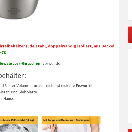
ürfelbehälter (Edelstahl, doppelwandig isoliert, mit Deckel
~7€
ewsletter-Gutschein
verwenden.
behälter:
d 3 Liter Volumen für ausreichend eiskalte Eiswürfel
stahl und Siebplatte
 zu Hause