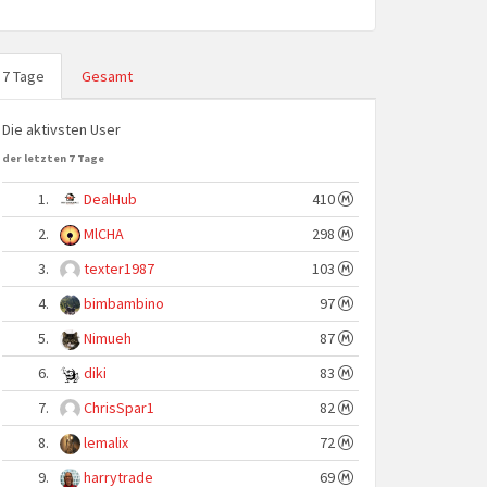
7 Tage
Gesamt
Die aktivsten User
der letzten 7 Tage
1.
DealHub
410
2.
MlCHA
298
3.
texter1987
103
4.
bimbambino
97
5.
Nimueh
87
6.
diki
83
7.
ChrisSpar1
82
8.
lemalix
72
9.
harrytrade
69