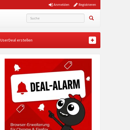
Anmelden
Registrieren
UserDeal erstellen