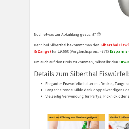
Noch etwas zur Abkühlung gesucht? 🙂
Denn bei Silberthal bekommt man den
Siberthal Eisw
& Zange)
für 29,66€ (Vergleichspreis: ~37€)
Ersparnis 
Um auch auf den Preis zu kommen, müsst ihr den
10% N
Details zum Siberthal Eiswürfel
Eleganter Eiswürfelbehälter mit Deckel, Zange un
Langanhaltende Kühle dank doppelwandigen Edel
Vielseitig Verwendung für Partys, Picknick oder