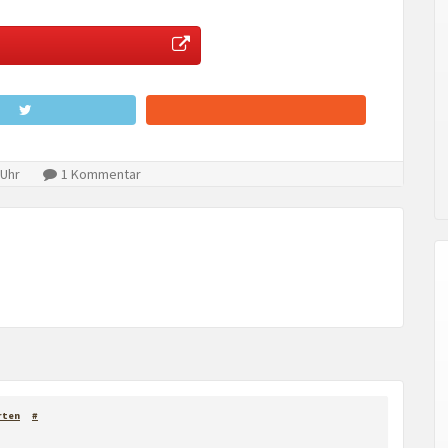
 Uhr
1 Kommentar
rten
#