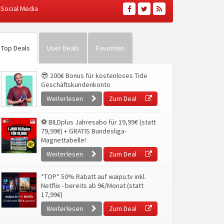
Social Media
Top Deals
User Deals
Favoriten
😎 200€ Bonus für kostenloses Tide
Geschäftskundenkonto
Weiterlesen
Zum Deal
⚽ BILDplus Jahresabo für 19,99€ (statt
79,99€) + GRATIS Bundesliga-
Magnettabelle!
Weiterlesen
Zum Deal
*TOP* 50% Rabatt auf waipu.tv inkl.
Netflix - bereits ab 9€/Monat (statt
17,99€)
Weiterlesen
Zum Deal