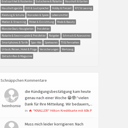
Gratisartikel & Kostenlos
Gutscheine & Rabatte
Haushalt & Garten
Haushaltsgeräte
Hifi & Lautsprecher
Hobby & Freizeit
KFZ & Leasing
Kleidung & Schuhe
Konsolen & Spiele
Lebensmittel
Medien & Streaming
Möbel & Einrichtung
Mode & Beauty
MonsterDealz Neuigkeiten
Preisfehler
Rabatte & Gewinnspiele & Preisfehler
Ratgeber
Schmuck & Accessoires
Smartphones & Tarife
Spar-Abo
Spielwaren
TV & Fernsehen
Urlaub, Reisen, Hotel & Flüge
Versicherungen
Werkzeug
Zeitschriften & Magazine
Schnäppchen Kommentare
die Kündigungsbestätigung kam heute
genau nach einer Woche 😁🤓:“vielen
Dank für Ihre Mitteilung. Wir bedauern,...
heimhomie
in
🔥 *KNALLER* Hilton Kreditkarte mit 60k P
Muss mich leider korrigieren: Nach