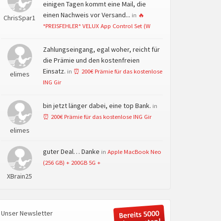
einigen Tagen kommt eine Mail, die
einen Nachweis vor Versand...
in
🔥
ChrisSpar1
*PREISFEHLER* VELUX App Control Set (W
Zahlungseingang, egal woher, reicht für
die Prämie und den kostenfreien
Einsatz.
in
⏰ 200€ Prämie für das kostenlose
elimes
ING Gir
bin jetzt länger dabei, eine top Bank.
in
⏰ 200€ Prämie für das kostenlose ING Gir
elimes
guter Deal… Danke
in
Apple MacBook Neo
(256 GB) + 200GB 5G +
XBrain25
Unser Newsletter