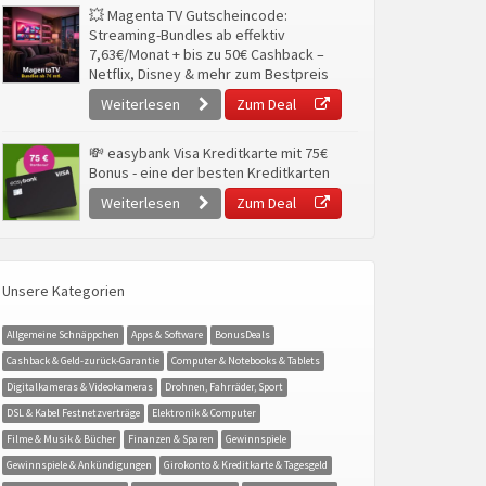
💥 Magenta TV Gutscheincode:
Streaming-Bundles ab effektiv
7,63€/Monat + bis zu 50€ Cashback –
Netflix, Disney & mehr zum Bestpreis
Weiterlesen
Zum Deal
💸 easybank Visa Kreditkarte mit 75€
Bonus - eine der besten Kreditkarten
Weiterlesen
Zum Deal
Unsere Kategorien
Allgemeine Schnäppchen
Apps & Software
BonusDeals
Cashback & Geld-zurück-Garantie
Computer & Notebooks & Tablets
Digitalkameras & Videokameras
Drohnen, Fahrräder, Sport
DSL & Kabel Festnetzverträge
Elektronik & Computer
Filme & Musik & Bücher
Finanzen & Sparen
Gewinnspiele
Gewinnspiele & Ankündigungen
Girokonto & Kreditkarte & Tagesgeld