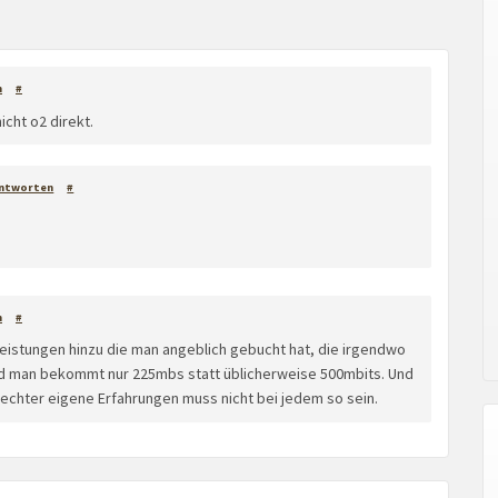
n
#
icht o2 direkt.
ntworten
#
n
#
istungen hinzu die man angeblich gebucht hat, die irgendwo
d man bekommt nur 225mbs statt üblicherweise 500mbits. Und
hlechter eigene Erfahrungen muss nicht bei jedem so sein.