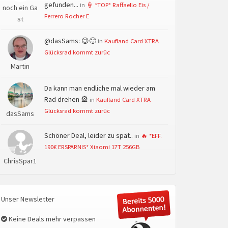
gefunden...
in
🍦 *TOP* Raffaello Eis /
noch ein Ga
Ferrero Rocher E
st
@dasSams: 😉🙂
in
Kaufland Card XTRA
Glücksrad kommt zurüc
Martin
Da kann man endliche mal wieder am
Rad drehen 🎡
in
Kaufland Card XTRA
Glücksrad kommt zurüc
dasSams
Schöner Deal, leider zu spät..
in
🔥 *EFF.
190€ ERSPARNIS* Xiaomi 17T 256GB
ChrisSpar1
Unser Newsletter
Keine Deals mehr verpassen