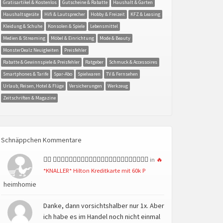
Gratisartikel & Kostenlos
Gutscheine & Rabatte
Haushalt & Garten
Haushaltsgeräte
Hifi & Lautsprecher
Hobby & Freizeit
KFZ & Leasing
Kleidung & Schuhe
Konsolen & Spiele
Lebensmittel
Medien & Streaming
Möbel & Einrichtung
Mode & Beauty
MonsterDealz Neuigkeiten
Preisfehler
Rabatte & Gewinnspiele & Preisfehler
Ratgeber
Schmuck & Accessoires
Smartphones & Tarife
Spar-Abo
Spielwaren
TV & Fernsehen
Urlaub, Reisen, Hotel & Flüge
Versicherungen
Werkzeug
Zeitschriften & Magazine
Schnäppchen Kommentare
👍🏻 👍🏻👍🏻👍🏻👍🏻👍🏻👍🏻👍🏻👍🏻👍🏻👍🏻👍🏻👍🏻
in
🔥
*KNALLER* Hilton Kreditkarte mit 60k P
heimhomie
Danke, dann vorsichtshalber nur 1x. Aber
ich habe es im Handel noch nicht einmal