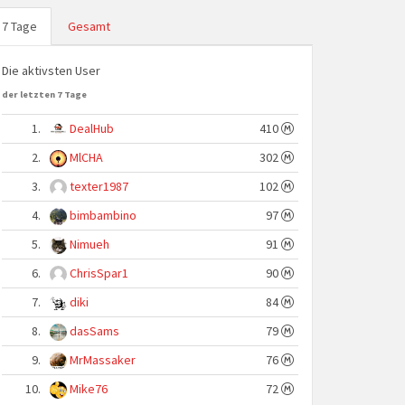
7 Tage
Gesamt
Die aktivsten User
der letzten 7 Tage
1.
DealHub
410
2.
MlCHA
302
3.
texter1987
102
4.
bimbambino
97
5.
Nimueh
91
6.
ChrisSpar1
90
7.
diki
84
8.
dasSams
79
9.
MrMassaker
76
10.
Mike76
72