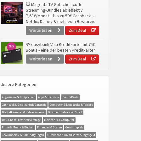
💥 Magenta TV Gutscheincode:
Streaming-Bundles ab effektiv
7,63€/Monat + bis zu 50€ Cashback –
Netflix, Disney & mehr zum Bestpreis
Weiterlesen
Zum Deal
💸 easybank Visa Kreditkarte mit 75€
Bonus - eine der besten Kreditkarten
Weiterlesen
Zum Deal
Unsere Kategorien
Allgemeine Schnäppchen
Apps & Software
BonusDeals
Cashback & Geld-zurück-Garantie
Computer & Notebooks & Tablets
Digitalkameras & Videokameras
Drohnen, Fahrräder, Sport
DSL & Kabel Festnetzverträge
Elektronik & Computer
Filme & Musik & Bücher
Finanzen & Sparen
Gewinnspiele
Gewinnspiele & Ankündigungen
Girokonto & Kreditkarte & Tagesgeld