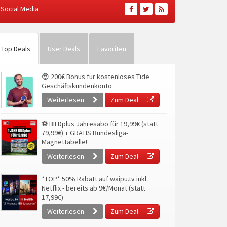
Social Media
Top Deals
User Deals
Favoriten
😎 200€ Bonus für kostenloses Tide
Geschäftskundenkonto
Weiterlesen
Zum Deal
⚽ BILDplus Jahresabo für 19,99€ (statt
79,99€) + GRATIS Bundesliga-
Magnettabelle!
Weiterlesen
Zum Deal
*TOP* 50% Rabatt auf waipu.tv inkl.
Netflix - bereits ab 9€/Monat (statt
17,99€)
Weiterlesen
Zum Deal