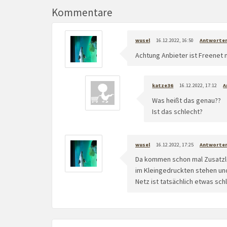
Kommentare
wusel
16.12.2022, 16:50
Antworte
Achtung Anbieter ist Freenet n
katze36
16.12.2022, 17:12
A
Was heißt das genau??
Ist das schlecht?
wusel
16.12.2022, 17:25
Antworte
Da kommen schon mal Zusatzle
im Kleingedruckten stehen un
Netz ist tatsächlich etwas sc