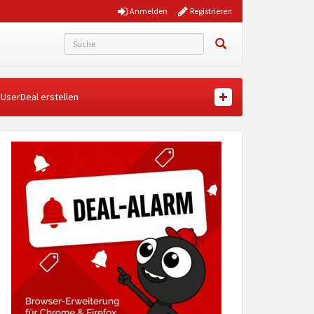
Anmelden
Registrieren
UserDeal erstellen