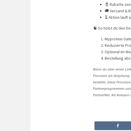
🧾 Rabatte sin
🚚 Versand & 
⏳ Aktion läuft 
🧠 So holst du den De
Myprotein-Sale
Reduzierte Pro
Optional im W
Bestellung abs
Wenn du über einen Link 
Provision als Vergütung.
bestellst. Diese Provisi
Partnerprogrammen und 
PartnerNet. Als Amazon-P