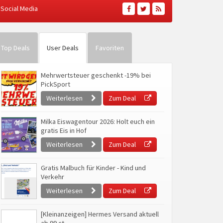
Social Media
Top Deals
User Deals
Favoriten
Mehrwertsteuer geschenkt -19% bei
PickSport
Weiterlesen
Zum Deal
Milka Eiswagentour 2026: Holt euch ein
gratis Eis in Hof
Weiterlesen
Zum Deal
Gratis Malbuch für Kinder - Kind und
Verkehr
Weiterlesen
Zum Deal
[Kleinanzeigen] Hermes Versand aktuell