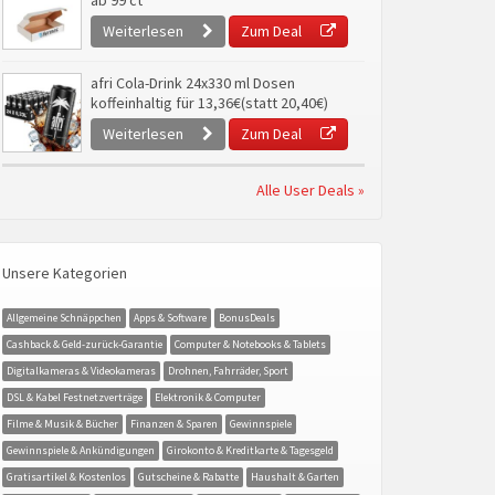
ab 99 ct
Weiterlesen
Zum Deal
afri Cola-Drink 24x330 ml Dosen
koffeinhaltig für 13,36€(statt 20,40€)
Weiterlesen
Zum Deal
Alle User Deals »
Unsere Kategorien
Allgemeine Schnäppchen
Apps & Software
BonusDeals
Cashback & Geld-zurück-Garantie
Computer & Notebooks & Tablets
Digitalkameras & Videokameras
Drohnen, Fahrräder, Sport
DSL & Kabel Festnetzverträge
Elektronik & Computer
Filme & Musik & Bücher
Finanzen & Sparen
Gewinnspiele
Gewinnspiele & Ankündigungen
Girokonto & Kreditkarte & Tagesgeld
Gratisartikel & Kostenlos
Gutscheine & Rabatte
Haushalt & Garten