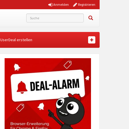
Anmelden
Registrieren
UserDeal erstellen