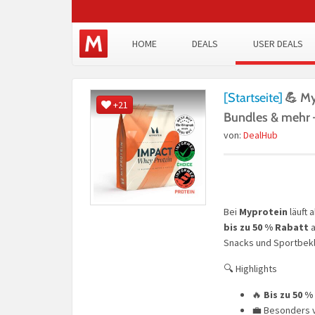
HOME
DEALS
USER DEALS
[Startseite]
💪 My
+21
Bundles & mehr –
von:
DealHub
Bei
Myprotein
läuft 
bis zu 50 % Rabatt
a
Snacks und Sportbekl
🔍 Highlights
🔥
Bis zu 50 
💼 Besonders v