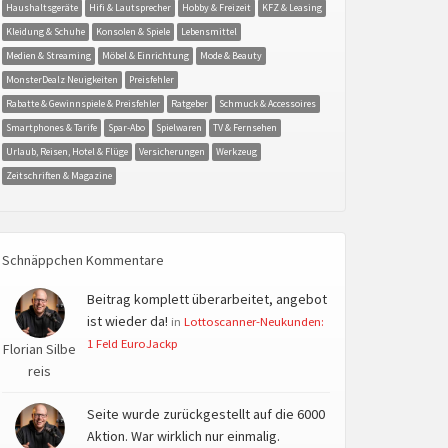
Haushaltsgeräte
Hifi & Lautsprecher
Hobby & Freizeit
KFZ & Leasing
Kleidung & Schuhe
Konsolen & Spiele
Lebensmittel
Medien & Streaming
Möbel & Einrichtung
Mode & Beauty
MonsterDealz Neuigkeiten
Preisfehler
Rabatte & Gewinnspiele & Preisfehler
Ratgeber
Schmuck & Accessoires
Smartphones & Tarife
Spar-Abo
Spielwaren
TV & Fernsehen
Urlaub, Reisen, Hotel & Flüge
Versicherungen
Werkzeug
Zeitschriften & Magazine
Schnäppchen Kommentare
Beitrag komplett überarbeitet, angebot
ist wieder da!
in
Lottoscanner-Neukunden:
1 Feld EuroJackp
Florian Silbe
reis
Seite wurde zurückgestellt auf die 6000
Aktion. War wirklich nur einmalig.