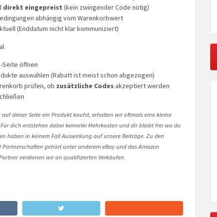
d
direkt eingepreist
(kein zwingender Code nötig)
Bedingungen abhängig vom Warenkorbwert
aktuell (Enddatum nicht klar kommuniziert)
al
-Seite öffnen
dukte auswählen (Rabatt ist meist schon abgezogen)
arenkorb prüfen, ob
zusätzliche Codes
akzeptiert werden
chließen
auf dieser Seite ein Produkt kaufst, erhalten wir oftmals eine kleine
 Für dich entstehen dabei keinerlei Mehrkosten und dir bleibt frei wo du
onen haben in keinem Fall Auswirkung auf unsere Beiträge. Zu den
Partnerschaften gehört unter anderem eBay und das Amazon
artner verdienen wir an qualifizierten Verkäufen.