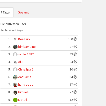
7 Tage
Gesamt
Die aktivsten User
der letzten 7 Tage
1.
DealHub
390
2.
bimbambino
97
3.
texter1987
93
4.
diki
93
5.
ChrisSpar1
90
6.
dasSams
84
7.
harrytrade
77
8.
Nimueh
77
9.
Matthi
72