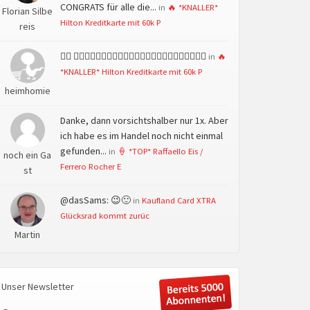
CONGRATS für alle die...
in
🔥 *KNALLER*
Florian Silbe
Hilton Kreditkarte mit 60k P
reis
👍🏻 👍🏻👍🏻👍🏻👍🏻👍🏻👍🏻👍🏻👍🏻👍🏻👍🏻👍🏻👍🏻
in
🔥
*KNALLER* Hilton Kreditkarte mit 60k P
heimhomie
Danke, dann vorsichtshalber nur 1x. Aber
ich habe es im Handel noch nicht einmal
gefunden...
in
🍦 *TOP* Raffaello Eis /
noch ein Ga
Ferrero Rocher E
st
@dasSams: 😉🙂
in
Kaufland Card XTRA
Glücksrad kommt zurüc
Martin
Unser Newsletter