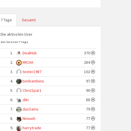
7 Tage
Gesamt
Die aktivsten User
der letzten 7 Tage
1.
DealHub
370
2.
MlCHA
284
3.
texter1987
102
4.
bimbambino
97
5.
ChrisSpar1
90
6.
diki
88
7.
dasSams
79
8.
Nimueh
77
9.
harrytrade
77