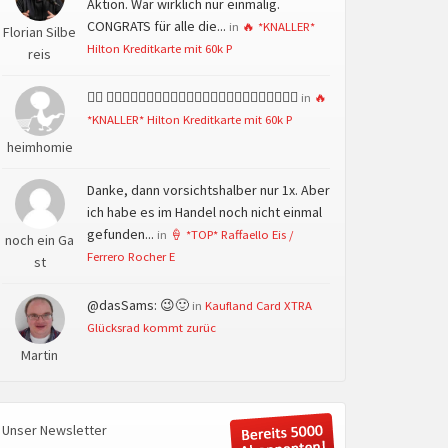
Aktion. War wirklich nur einmalig.
CONGRATS für alle die...
in
🔥 *KNALLER*
Florian Silbe
Hilton Kreditkarte mit 60k P
reis
👍🏻 👍🏻👍🏻👍🏻👍🏻👍🏻👍🏻👍🏻👍🏻👍🏻👍🏻👍🏻👍🏻
in
🔥
*KNALLER* Hilton Kreditkarte mit 60k P
heimhomie
Danke, dann vorsichtshalber nur 1x. Aber
ich habe es im Handel noch nicht einmal
gefunden...
in
🍦 *TOP* Raffaello Eis /
noch ein Ga
Ferrero Rocher E
st
@dasSams: 😉🙂
in
Kaufland Card XTRA
Glücksrad kommt zurüc
Martin
Unser Newsletter