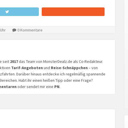
 Uhr
0 Kommentare
ke seit
2017
das Team von MonsterDealz.de als Co-Redakteur.
aktiven
Tarif-Angeboten
und
Reise-Schnäppchen
– von
euzfahrten. Darüber hinaus entdecke ich regelmäßig spannende
Bereichen. Habt ihr einen heißen Tipp oder eine Frage?
mentaren
oder sendet mir eine
PN
.