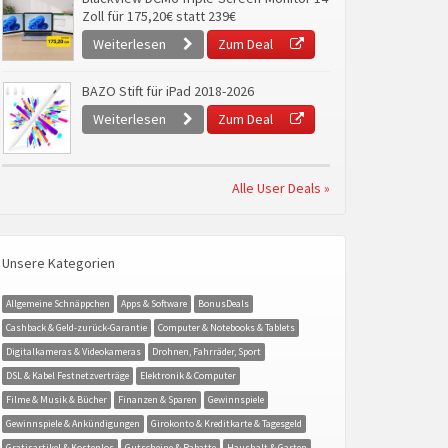
Zoll für 175,20€ statt 239€
Weiterlesen
Zum Deal
BAZO Stift für iPad 2018-2026
Weiterlesen
Zum Deal
Alle User Deals »
Unsere Kategorien
Allgemeine Schnäppchen
Apps & Software
BonusDeals
Cashback & Geld-zurück-Garantie
Computer & Notebooks & Tablets
Digitalkameras & Videokameras
Drohnen, Fahrräder, Sport
DSL & Kabel Festnetzverträge
Elektronik & Computer
Filme & Musik & Bücher
Finanzen & Sparen
Gewinnspiele
Gewinnspiele & Ankündigungen
Girokonto & Kreditkarte & Tagesgeld
Gratisartikel & Kostenlos
Gutscheine & Rabatte
Haushalt & Garten