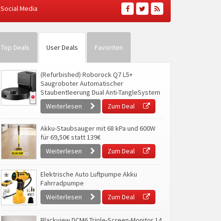
Social Media
Top Deals
User Deals
Favoriten
(Refurbished) Roborock Q7 L5+
Saugroboter Automatischer
Staubentleerung Dual Anti-TangleSystem
Weiterlesen
Zum Deal
Akku-Staubsauger mit 68 kPa und 600W
für 69,50€ statt 139€
Weiterlesen
Zum Deal
Elektrische Auto Luftpumpe Akku
Fahrradpumpe
Weiterlesen
Zum Deal
Blackview DCM6 Triple-Screen-Monitor 14