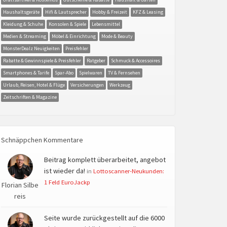
Haushaltsgeräte
Hifi & Lautsprecher
Hobby & Freizeit
KFZ & Leasing
Kleidung & Schuhe
Konsolen & Spiele
Lebensmittel
Medien & Streaming
Möbel & Einrichtung
Mode & Beauty
MonsterDealz Neuigkeiten
Preisfehler
Rabatte & Gewinnspiele & Preisfehler
Ratgeber
Schmuck & Accessoires
Smartphones & Tarife
Spar-Abo
Spielwaren
TV & Fernsehen
Urlaub, Reisen, Hotel & Flüge
Versicherungen
Werkzeug
Zeitschriften & Magazine
Schnäppchen Kommentare
Beitrag komplett überarbeitet, angebot
ist wieder da!
in
Lottoscanner-Neukunden:
1 Feld EuroJackp
Florian Silbe
reis
Seite wurde zurückgestellt auf die 6000