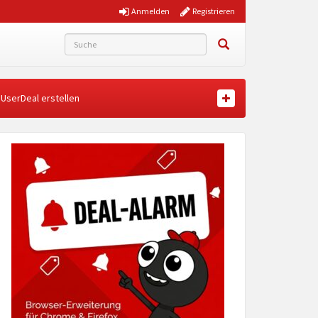
Anmelden
Registrieren
UserDeal erstellen