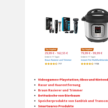
Videogames: Playstation, Xbox und Ninten
Rasur und Haarentfernung
Braun Rasierer und Trimmer
Bettwäsche von Bierbaum
Speicherprodukte von SanDisk und Transce
Smartwares Produkte