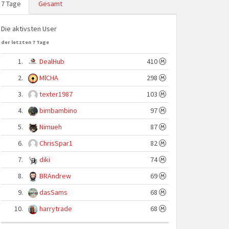
7 Tage
Gesamt
Die aktivsten User
der letzten 7 Tage
1.
DealHub
410
2.
MlCHA
298
3.
texter1987
103
4.
bimbambino
97
5.
Nimueh
87
6.
ChrisSpar1
82
7.
diki
74
8.
BRAndrew
69
9.
dasSams
68
10.
harrytrade
68