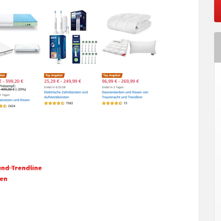
nd Trendline
ten