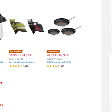
do
nd