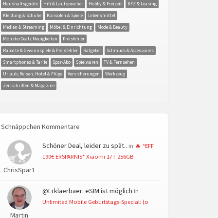
Haushaltsgeräte
Hifi & Lautsprecher
Hobby & Freizeit
KFZ & Leasing
Kleidung & Schuhe
Konsolen & Spiele
Lebensmittel
Medien & Streaming
Möbel & Einrichtung
Mode & Beauty
MonsterDealz Neuigkeiten
Preisfehler
Rabatte & Gewinnspiele & Preisfehler
Ratgeber
Schmuck & Accessoires
Smartphones & Tarife
Spar-Abo
Spielwaren
TV & Fernsehen
Urlaub, Reisen, Hotel & Flüge
Versicherungen
Werkzeug
Zeitschriften & Magazine
Schnäppchen Kommentare
Schöner Deal, leider zu spät..
in
🔥 *EFF.
190€ ERSPARNIS* Xiaomi 17T 256GB
ChrisSpar1
@Erklaerbaer: eSIM ist möglich
in
Unlimited Mobile Geburtstags-Special: (o
Martin