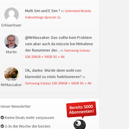
Multi Sim und E Sim ?
in
Unlimited Mobile
Geburtstags-Special: (o
Erklaerbaer
@MrMassaker: Das sollte kein Problem
sein aber auch da müsste bei Mitnahme
der Runummer der...
in
Samsung Galaxy
Martin
S26 256GB + 50GB 5G + All
Ok, danke. Würde denn wohl von
klarmobil zu otelo funktionieren?
in
Samsung Galaxy S26 256GB + 50GB 5G + All
MrMassaker
Unser Newsletter
Keine Deals mehr verpassen
2-3x die Woche die besten