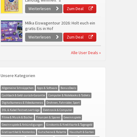
Landtag wimmelt`s
Weiterlesen
Zum Deal
Milka Eiswagentour 2026: Holt euch ein
gratis Eis in Hof
Weiterlesen
Zum Deal
Alle User Deals »
Unsere Kategorien
Allgemeine Schnäppchen
Apps & Software
BonusDeals
Cashback & Geld-zurück-Garantie
Computer & Notebooks & Tablets
Digitalkameras & Videokameras
Drohnen, Fahrräder, Sport
DSL & Kabel Festnetzverträge
Elektronik & Computer
Filme & Musik & Bücher
Finanzen & Sparen
Gewinnspiele
Gewinnspiele & Ankündigungen
Girokonto & Kreditkarte & Tagesgeld
Gratisartikel & Kostenlos
Gutscheine & Rabatte
Haushalt & Garten