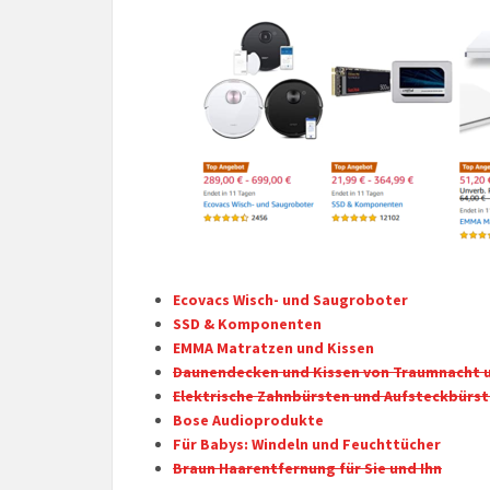
Ecovacs Wisch- und Saugroboter
SSD & Komponenten
EMMA Matratzen und Kissen
Daunendecken und Kissen von Traumnacht u
Elektrische Zahnbürsten und Aufsteckbürs
Bose Audioprodukte
Für Babys: Windeln und Feuchttücher
Braun Haarentfernung für Sie und Ihn