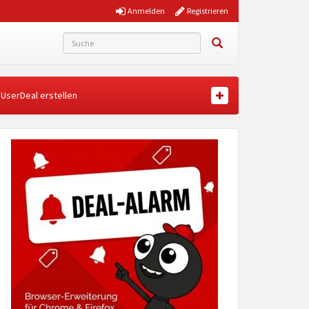
Anmelden
Registrieren
UserDeal erstellen