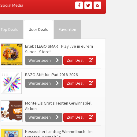
Social Media
Top Deals
User Deals
Favoriten
Erlebt LEGO SMART Play live in eurem
Super - Store!!
Weiterlesen
Zum Deal
BAZO Stift für iPad 2018-2026
Weiterlesen
Zum Deal
Monte Eis Gratis Testen Gewinnspiel
Aktion
Weiterlesen
Zum Deal
Hessischer Landtag Wimmelbuch - Im