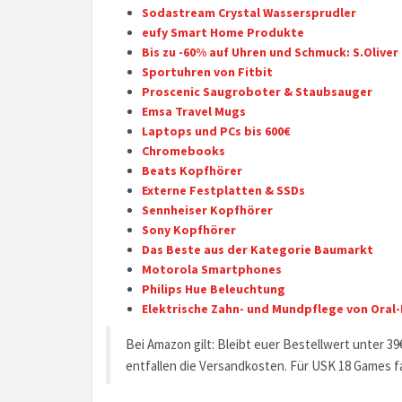
Sodastream Crystal Wassersprudler
eufy Smart Home Produkte
Bis zu -60% auf Uhren und Schmuck: S.Oliver
Sportuhren von Fitbit
Proscenic Saugroboter & Staubsauger
Emsa Travel Mugs
Laptops und PCs bis 600€
Chromebooks
Beats Kopfhörer
Externe Festplatten & SSDs
Sennheiser Kopfhörer
Sony Kopfhörer
Das Beste aus der Kategorie Baumarkt
Motorola Smartphones
Philips Hue Beleuchtung
Elektrische Zahn- und Mundpflege von Oral
Bei Amazon gilt: Bleibt euer Bestellwert unter 39
entfallen die Versandkosten. Für USK 18 Games fal