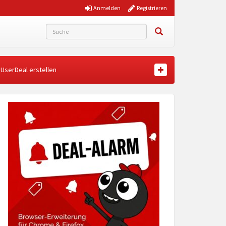
Anmelden
Registrieren
UserDeal erstellen