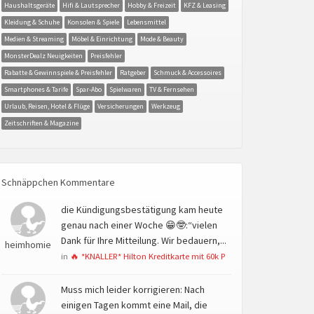
Haushaltsgeräte
Hifi & Lautsprecher
Hobby & Freizeit
KFZ & Leasing
Kleidung & Schuhe
Konsolen & Spiele
Lebensmittel
Medien & Streaming
Möbel & Einrichtung
Mode & Beauty
MonsterDealz Neuigkeiten
Preisfehler
Rabatte & Gewinnspiele & Preisfehler
Ratgeber
Schmuck & Accessoires
Smartphones & Tarife
Spar-Abo
Spielwaren
TV & Fernsehen
Urlaub, Reisen, Hotel & Flüge
Versicherungen
Werkzeug
Zeitschriften & Magazine
Schnäppchen Kommentare
die Kündigungsbestätigung kam heute
genau nach einer Woche 😁🤓:“vielen
Dank für Ihre Mitteilung. Wir bedauern,...
heimhomie
in
🔥 *KNALLER* Hilton Kreditkarte mit 60k P
Muss mich leider korrigieren: Nach
einigen Tagen kommt eine Mail, die