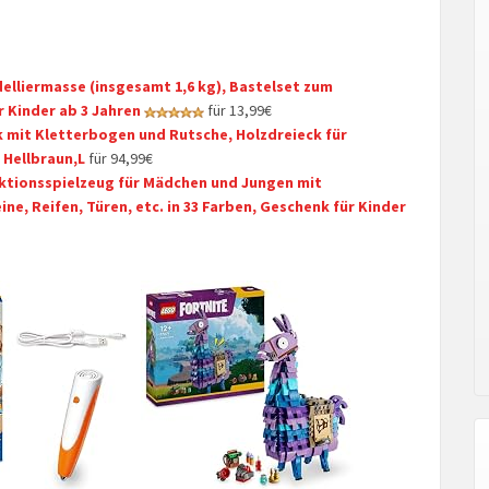
elliermasse (insgesamt 1,6 kg), Bastelset zum
r Kinder ab 3 Jahren
für 13,99€
k mit Kletterbogen und Rutsche, Holzdreieck für
 Hellbraun,L
für 94,99€
ktionsspielzeug für Mädchen und Jungen mit
e, Reifen, Türen, etc. in 33 Farben, Geschenk für Kinder