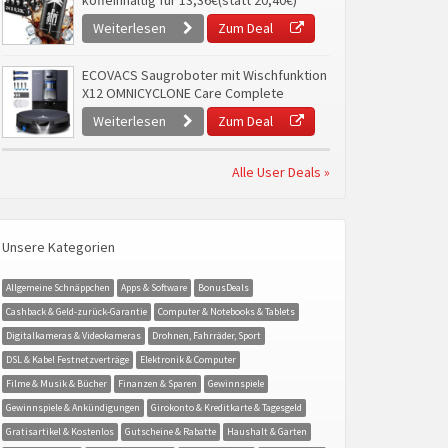
koffeinhaltig für 13,36€(statt 20,40€)
Weiterlesen
Zum Deal
ECOVACS Saugroboter mit Wischfunktion
X12 OMNICYCLONE Care Complete
Weiterlesen
Zum Deal
Alle User Deals »
Unsere Kategorien
Allgemeine Schnäppchen
Apps & Software
BonusDeals
Cashback & Geld-zurück-Garantie
Computer & Notebooks & Tablets
Digitalkameras & Videokameras
Drohnen, Fahrräder, Sport
DSL & Kabel Festnetzverträge
Elektronik & Computer
Filme & Musik & Bücher
Finanzen & Sparen
Gewinnspiele
Gewinnspiele & Ankündigungen
Girokonto & Kreditkarte & Tagesgeld
Gratisartikel & Kostenlos
Gutscheine & Rabatte
Haushalt & Garten