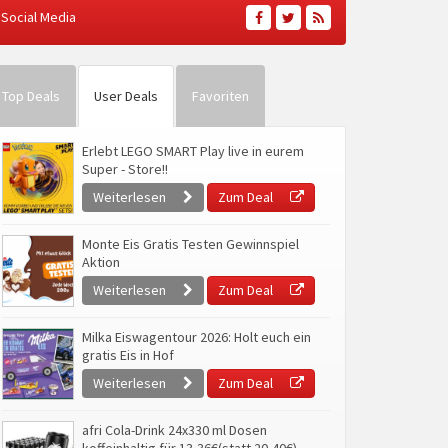
Social Media
Top Deals
User Deals
Favoriten
Erlebt LEGO SMART Play live in eurem
Super - Store!!
Weiterlesen
Zum Deal
Monte Eis Gratis Testen Gewinnspiel
Aktion
Weiterlesen
Zum Deal
Milka Eiswagentour 2026: Holt euch ein
gratis Eis in Hof
Weiterlesen
Zum Deal
afri Cola-Drink 24x330 ml Dosen