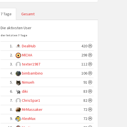
7 Tage
Gesamt
Die aktivsten User
der letzten 7 Tage
1.
DealHub
420
2.
MlCHA
298
3.
texter1987
112
4.
bimbambino
106
5.
Nimueh
91
6.
diki
83
7.
ChrisSpar1
82
8.
MrMassaker
72
9.
AlexMax
72