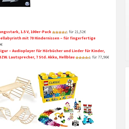
ungsstark, 1.5 V, 100er-Pack
für 21,52€
llabyrinth mit 70 Hindernissen – für fingerfertige
9€
Figur – Audioplayer für Hörbücher und Lieder für Kinder,
ZW. Lautsprecher, 7 Std. Akku, Hellblau
für 77,96€