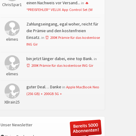
einen Nachweis vor Versand...
in
🔥
ChrisSpar1
*PREISFEHLER* VELUX App Control Set (W
Zahlungseingang, egal woher, reicht für
die Prämie und den kostenfreien
Einsatz.
in
⏰ 200€ Prämie für das kostenlose
elimes
ING Gir
bin jetzt länger dabei, eine top Bank.
in
⏰ 200€ Prämie für das kostenlose ING Gir
elimes
guter Deal… Danke
in
Apple MacBook Neo
(256 GB) + 200GB 5G +
XBrain25
Unser Newsletter