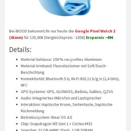
Bei iBOOD bekommt ihr nur heute die
Google Pixel Watch 2
(41mm)
für 135,90€ (Vergleichspreis ~185€)
Ersparnis ~49€
Details:
Material Gehäuse: 100 % recyceltes Aluminium
Material Armband: Fluorelastomer mit Soft-Touch-
Beschichtung
Konnektivität: Bluetooth 5.0, Wi-Fi 802.11 b/g/n (2,4 GHz),
NFC
GPS-Systeme: GPS, GLONASS, BeiDou, Galileo, QZSS
Audio: Integriertes Mikrofon und Lautsprecher
Interaktion: Haptische Krone, Seitentaste, haptische
Rückmeldung
Betriebssystem: Wear OS 4.0
Chip: Snapdragon W5 Gen 1 + Cortex-M33
Speicher: 32 GB eMMC Flash, 2 GB SDRAM