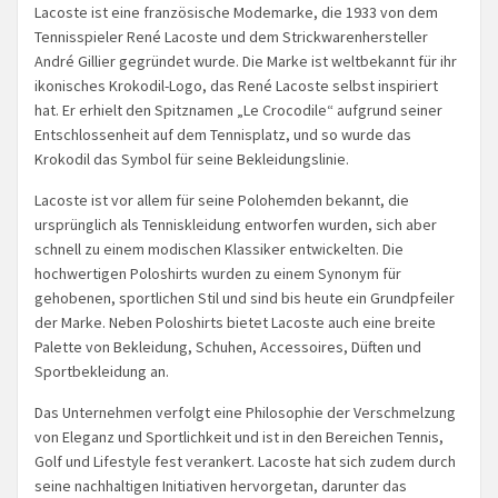
Lacoste ist eine französische Modemarke, die 1933 von dem
Tennisspieler René Lacoste und dem Strickwarenhersteller
André Gillier gegründet wurde. Die Marke ist weltbekannt für ihr
ikonisches Krokodil-Logo, das René Lacoste selbst inspiriert
hat. Er erhielt den Spitznamen „Le Crocodile“ aufgrund seiner
Entschlossenheit auf dem Tennisplatz, und so wurde das
Krokodil das Symbol für seine Bekleidungslinie.
Lacoste ist vor allem für seine Polohemden bekannt, die
ursprünglich als Tenniskleidung entworfen wurden, sich aber
schnell zu einem modischen Klassiker entwickelten. Die
hochwertigen Poloshirts wurden zu einem Synonym für
gehobenen, sportlichen Stil und sind bis heute ein Grundpfeiler
der Marke. Neben Poloshirts bietet Lacoste auch eine breite
Palette von Bekleidung, Schuhen, Accessoires, Düften und
Sportbekleidung an.
Das Unternehmen verfolgt eine Philosophie der Verschmelzung
von Eleganz und Sportlichkeit und ist in den Bereichen Tennis,
Golf und Lifestyle fest verankert. Lacoste hat sich zudem durch
seine nachhaltigen Initiativen hervorgetan, darunter das