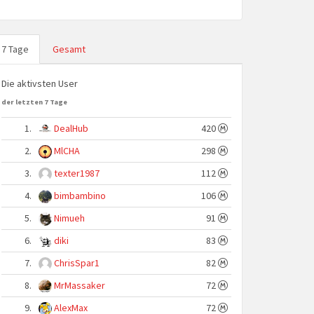
7 Tage
Gesamt
Die aktivsten User
der letzten 7 Tage
1.
DealHub
420
2.
MlCHA
298
3.
texter1987
112
4.
bimbambino
106
5.
Nimueh
91
6.
diki
83
7.
ChrisSpar1
82
8.
MrMassaker
72
9.
AlexMax
72