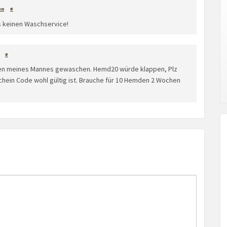
en
#
s keinen Waschservice!
#
den meines Mannes gewaschen. Hemd20 würde klappen, Plz
chein Code wohl gültig ist. Brauche für 10 Hemden 2 Wochen