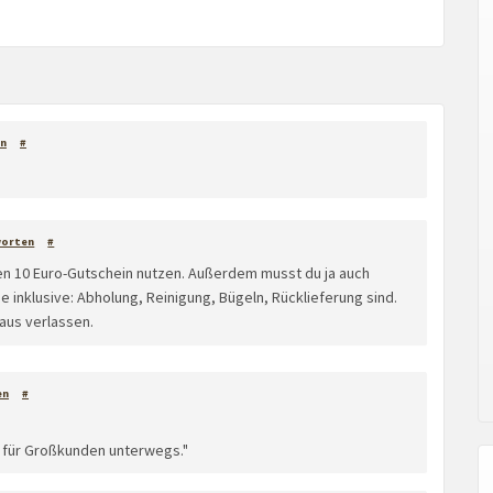
n
#
worten
#
den 10 Euro-Gutschein nutzen. Außerdem musst du ja auch
e inklusive: Abholung, Reinigung, Bügeln, Rücklieferung sind.
aus verlassen.
en
#
ir für Großkunden unterwegs."