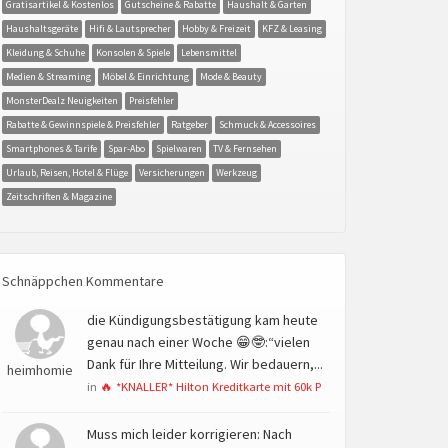
Gratisartikel & Kostenlos
Gutscheine & Rabatte
Haushalt & Garten
Haushaltsgeräte
Hifi & Lautsprecher
Hobby & Freizeit
KFZ & Leasing
Kleidung & Schuhe
Konsolen & Spiele
Lebensmittel
Medien & Streaming
Möbel & Einrichtung
Mode & Beauty
MonsterDealz Neuigkeiten
Preisfehler
Rabatte & Gewinnspiele & Preisfehler
Ratgeber
Schmuck & Accessoires
Smartphones & Tarife
Spar-Abo
Spielwaren
TV & Fernsehen
Urlaub, Reisen, Hotel & Flüge
Versicherungen
Werkzeug
Zeitschriften & Magazine
Schnäppchen Kommentare
die Kündigungsbestätigung kam heute
genau nach einer Woche 😁🤓:“vielen
Dank für Ihre Mitteilung. Wir bedauern,...
heimhomie
in
🔥 *KNALLER* Hilton Kreditkarte mit 60k P
Muss mich leider korrigieren: Nach