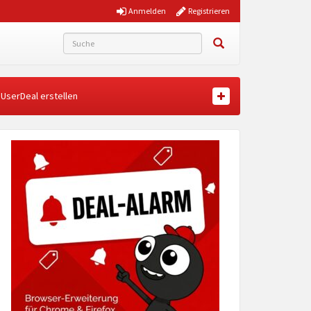
Anmelden
Registrieren
UserDeal erstellen