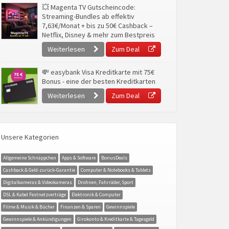
💥 Magenta TV Gutscheincode:
Streaming-Bundles ab effektiv
7,63€/Monat + bis zu 50€ Cashback –
Netflix, Disney & mehr zum Bestpreis
Weiterlesen
Zum Deal
💸 easybank Visa Kreditkarte mit 75€
Bonus - eine der besten Kreditkarten
Weiterlesen
Zum Deal
Unsere Kategorien
Allgemeine Schnäppchen
Apps & Software
BonusDeals
Cashback & Geld-zurück-Garantie
Computer & Notebooks & Tablets
Digitalkameras & Videokameras
Drohnen, Fahrräder, Sport
DSL & Kabel Festnetzverträge
Elektronik & Computer
Filme & Musik & Bücher
Finanzen & Sparen
Gewinnspiele
Gewinnspiele & Ankündigungen
Girokonto & Kreditkarte & Tagesgeld