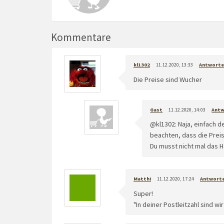
Kommentare
kl1302
11.12.2020, 13:33
Antworte
Die Preise sind Wucher
Gast
11.12.2020, 14:03
Ant
@kl1302: Naja, einfach 
beachten, dass die Preis
Du musst nicht mal das H
Matthi
11.12.2020, 17:24
Antwort
Super!
"In deiner Postleitzahl sind w