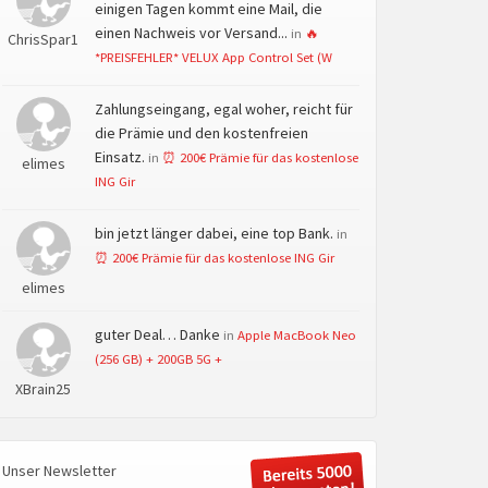
einigen Tagen kommt eine Mail, die
einen Nachweis vor Versand...
in
🔥
ChrisSpar1
*PREISFEHLER* VELUX App Control Set (W
Zahlungseingang, egal woher, reicht für
die Prämie und den kostenfreien
Einsatz.
in
⏰ 200€ Prämie für das kostenlose
elimes
ING Gir
bin jetzt länger dabei, eine top Bank.
in
⏰ 200€ Prämie für das kostenlose ING Gir
elimes
guter Deal… Danke
in
Apple MacBook Neo
(256 GB) + 200GB 5G +
XBrain25
Unser Newsletter