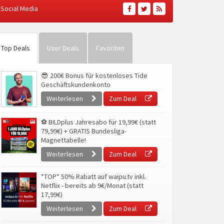
Social Media
Top Deals
User Deals
Favoriten
😎 200€ Bonus für kostenloses Tide
Geschäftskundenkonto
Weiterlesen
Zum Deal
⚽ BILDplus Jahresabo für 19,99€ (statt
79,99€) + GRATIS Bundesliga-
Magnettabelle!
Weiterlesen
Zum Deal
*TOP* 50% Rabatt auf waipu.tv inkl.
Netflix - bereits ab 9€/Monat (statt
17,99€)
Weiterlesen
Zum Deal