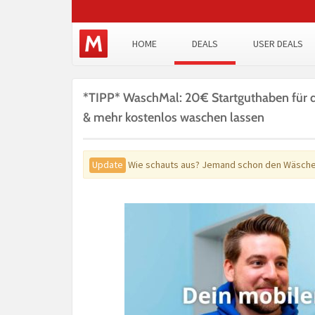
HOME
DEALS
USER DEALS
*TIPP* WaschMal: 20€ Startguthaben für 
& mehr kostenlos waschen lassen
Update
Wie schauts aus? Jemand schon den Wäsche