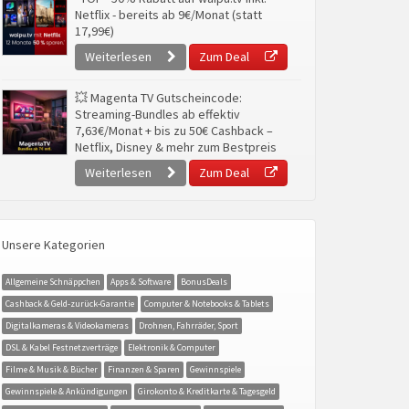
Netflix - bereits ab 9€/Monat (statt
17,99€)
Weiterlesen
Zum Deal
💥 Magenta TV Gutscheincode:
Streaming-Bundles ab effektiv
7,63€/Monat + bis zu 50€ Cashback –
Netflix, Disney & mehr zum Bestpreis
Weiterlesen
Zum Deal
Unsere Kategorien
Allgemeine Schnäppchen
Apps & Software
BonusDeals
Cashback & Geld-zurück-Garantie
Computer & Notebooks & Tablets
Digitalkameras & Videokameras
Drohnen, Fahrräder, Sport
DSL & Kabel Festnetzverträge
Elektronik & Computer
Filme & Musik & Bücher
Finanzen & Sparen
Gewinnspiele
Gewinnspiele & Ankündigungen
Girokonto & Kreditkarte & Tagesgeld