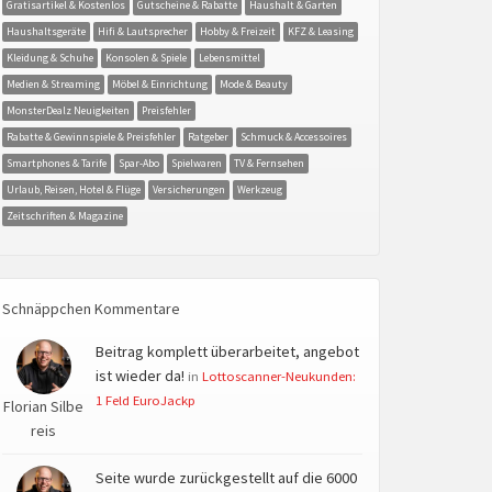
Gratisartikel & Kostenlos
Gutscheine & Rabatte
Haushalt & Garten
Haushaltsgeräte
Hifi & Lautsprecher
Hobby & Freizeit
KFZ & Leasing
Kleidung & Schuhe
Konsolen & Spiele
Lebensmittel
Medien & Streaming
Möbel & Einrichtung
Mode & Beauty
MonsterDealz Neuigkeiten
Preisfehler
Rabatte & Gewinnspiele & Preisfehler
Ratgeber
Schmuck & Accessoires
Smartphones & Tarife
Spar-Abo
Spielwaren
TV & Fernsehen
Urlaub, Reisen, Hotel & Flüge
Versicherungen
Werkzeug
Zeitschriften & Magazine
Schnäppchen Kommentare
Beitrag komplett überarbeitet, angebot
ist wieder da!
in
Lottoscanner-Neukunden:
1 Feld EuroJackp
Florian Silbe
reis
Seite wurde zurückgestellt auf die 6000