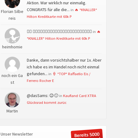
Aktion. War wirklich nur einmalig.
CONGRATS für alle die...
in
🔥 *KNALLER*
Florian Silbe
Hilton Kreditkarte mit 60k P
reis
👍🏻 👍🏻👍🏻👍🏻👍🏻👍🏻👍🏻👍🏻👍🏻👍🏻👍🏻👍🏻👍🏻
in
🔥
*KNALLER* Hilton Kreditkarte mit 60k P
heimhomie
Danke, dann vorsichtshalber nur 1x. Aber
ich habe es im Handel noch nicht einmal
gefunden...
in
🍦 *TOP* Raffaello Eis /
noch ein Ga
Ferrero Rocher E
st
@dasSams: 😉🙂
in
Kaufland Card XTRA
Glücksrad kommt zurüc
Martin
Unser Newsletter