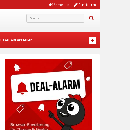
Anmelden
Registrieren
UserDeal erstellen