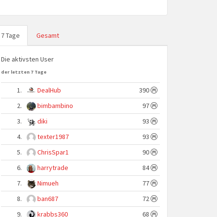
7 Tage
Gesamt
Die aktivsten User
der letzten 7 Tage
1.
DealHub
390
2.
bimbambino
97
3.
diki
93
4.
texter1987
93
5.
ChrisSpar1
90
6.
harrytrade
84
7.
Nimueh
77
8.
ban687
72
9.
krabbs360
68