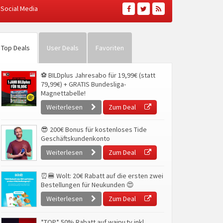
Social Media
Top Deals
User Deals
Favoriten
⚽ BILDplus Jahresabo für 19,99€ (statt
79,99€) + GRATIS Bundesliga-
Magnettabelle!
Weiterlesen
Zum Deal
😎 200€ Bonus für kostenloses Tide
Geschäftskundenkonto
Weiterlesen
Zum Deal
⏰🍔 Wolt: 20€ Rabatt auf die ersten zwei
Bestellungen für Neukunden 😍
Weiterlesen
Zum Deal
*TOP* 50% Rabatt auf waipu.tv inkl.