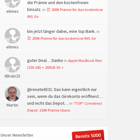
die Prämie und den kostenfreien
Einsatz.
in
⏰ 200€ Prämie für das kostenlose
elimes
ING Gir
bin jetzt länger dabei, eine top Bank.
in
⏰ 200€ Prämie für das kostenlose ING Gir
elimes
guter Deal… Danke
in
Apple MacBook Neo
(256 GB) + 200GB 5G +
XBrain25
@renate6531: Das kann eigentlich nur
sein, wenn du das Girokonto eröffnest…
und nicht das Depot…
in
*TOP* Comdirect
Martin
Depot: 150€ Prämie (davo
Unser Newsletter