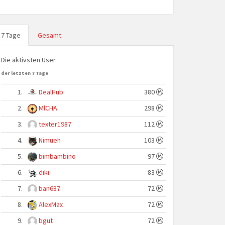
7 Tage
Gesamt
Die aktivsten User
der letzten 7 Tage
1.
DealHub
380
2.
MlCHA
298
3.
texter1987
112
4.
Nimueh
103
5.
bimbambino
97
6.
diki
83
7.
ban687
72
8.
AlexMax
72
9.
bgut
72