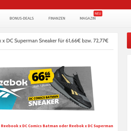
BONUS-DEALS
FINANZEN
MAGAZIN
x DC Superman Sneaker für 61,66€ bzw. 72,77€
e
Reebook x DC Comics Batman oder Reebok x DC Superman