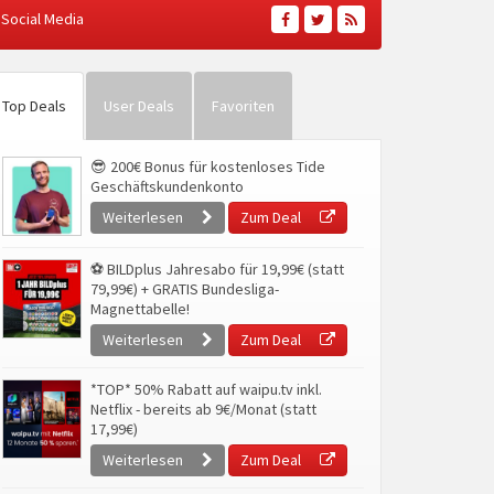
Social Media
Top Deals
User Deals
Favoriten
😎 200€ Bonus für kostenloses Tide
Geschäftskundenkonto
Weiterlesen
Zum Deal
⚽ BILDplus Jahresabo für 19,99€ (statt
79,99€) + GRATIS Bundesliga-
Magnettabelle!
Weiterlesen
Zum Deal
*TOP* 50% Rabatt auf waipu.tv inkl.
Netflix - bereits ab 9€/Monat (statt
17,99€)
Weiterlesen
Zum Deal