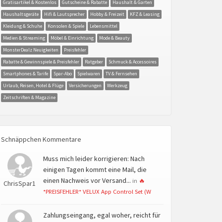
Gratisartikel & Kostenlos
Gutscheine & Rabatte
Haushalt & Garten
Haushaltsgeräte
Hifi & Lautsprecher
Hobby & Freizeit
KFZ & Leasing
Kleidung & Schuhe
Konsolen & Spiele
Lebensmittel
Medien & Streaming
Möbel & Einrichtung
Mode & Beauty
MonsterDealz Neuigkeiten
Preisfehler
Rabatte & Gewinnspiele & Preisfehler
Ratgeber
Schmuck & Accessoires
Smartphones & Tarife
Spar-Abo
Spielwaren
TV & Fernsehen
Urlaub, Reisen, Hotel & Flüge
Versicherungen
Werkzeug
Zeitschriften & Magazine
Schnäppchen Kommentare
Muss mich leider korrigieren: Nach
einigen Tagen kommt eine Mail, die
einen Nachweis vor Versand...
in
🔥
ChrisSpar1
*PREISFEHLER* VELUX App Control Set (W
Zahlungseingang, egal woher, reicht für