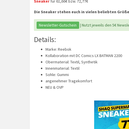
Sneaker
für 61,66€ bzw. 72,77€
Die Sneaker stehen euch in vielen beliebten Größ
Newsletter-Gutschein
| Nutzt jeweils den 5€ Newsl
Details:
Marke: Reebok
Kollaboration mit DC Comics LX BATMAN 2200
Obermaterial: Textil, Synthetik
Innenmaterial: Textil
Sohle: Gummi
angenehmer Tragekomfort
NEU & OVP