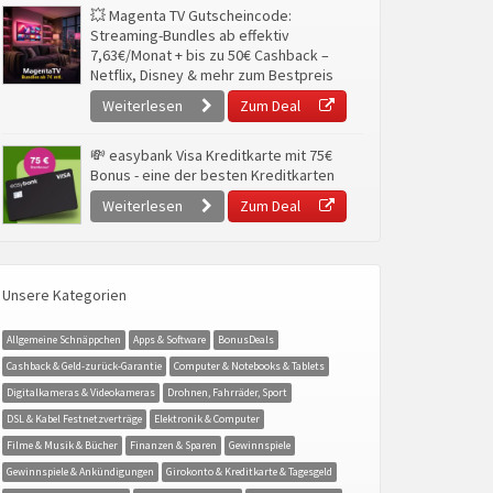
💥 Magenta TV Gutscheincode:
Streaming-Bundles ab effektiv
7,63€/Monat + bis zu 50€ Cashback –
Netflix, Disney & mehr zum Bestpreis
Weiterlesen
Zum Deal
💸 easybank Visa Kreditkarte mit 75€
Bonus - eine der besten Kreditkarten
Weiterlesen
Zum Deal
Unsere Kategorien
Allgemeine Schnäppchen
Apps & Software
BonusDeals
Cashback & Geld-zurück-Garantie
Computer & Notebooks & Tablets
Digitalkameras & Videokameras
Drohnen, Fahrräder, Sport
DSL & Kabel Festnetzverträge
Elektronik & Computer
Filme & Musik & Bücher
Finanzen & Sparen
Gewinnspiele
Gewinnspiele & Ankündigungen
Girokonto & Kreditkarte & Tagesgeld