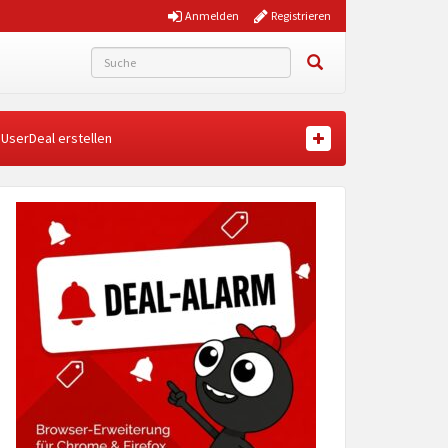
Anmelden
Registrieren
UserDeal erstellen