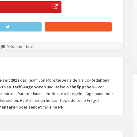
0 Kommentare
ke seit
2017
das Team von MonsterDealz.de als Co-Redakteur.
aktiven
Tarif-Angeboten
und
Reise-Schnäppchen
– von
euzfahrten. Darüber hinaus entdecke ich regelmäßig spannende
Bereichen. Habt ihr einen heißen Tipp oder eine Frage?
mentaren
oder sendet mir eine
PN
.